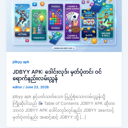
jdbyy apk
JDBYY APK: ဒေါင်းလုဒ်၊ မှတ်ပုံတင်၊ ဝင်
ရောက်နည်းလမ်းညွှန်
editor
/
June 23, 2026
jdbyy apk နှင့်ပတ်သတ်သော ပြည့်စုံသောလမ်းညွှန်သို့
ကြိုဆိုပါသည်
Table of Contents JDBYY APK ဆိုတာ
ဘာလဲ JDBYY APK ဒေါင်းလုဒ်လုပ်နည်း JDBYY အကောင့်
မှတ်ပုံတင်နည်း အဆင့်ဆင့် JDBYY သို့ […]