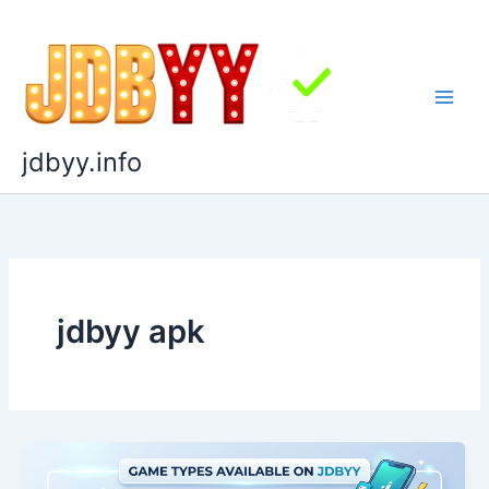
Skip
to
content
jdbyy.info
jdbyy apk