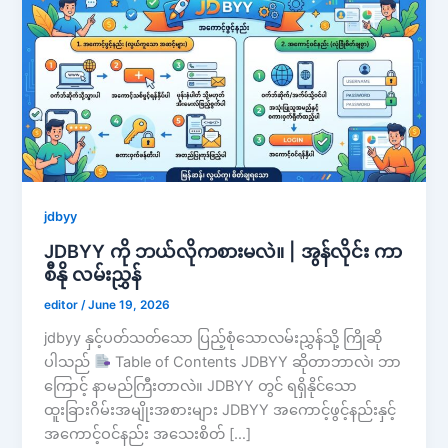
jdbyy
JDBYY ကို ဘယ်လိုကစားမလဲ။ | အွန်လိုင်း ကာ
စီနို လမ်းညွှန်
editor
/
June 19, 2026
jdbyy နှင့်ပတ်သတ်သော ပြည့်စုံသောလမ်းညွှန်သို့ ကြိုဆို
ပါသည်
Table of Contents JDBYY ဆိုတာဘာလဲ၊ ဘာ
ကြောင့် နာမည်ကြီးတာလဲ။ JDBYY တွင် ရရှိနိုင်သော
ထူးခြားဂိမ်းအမျိုးအစားများ JDBYY အကောင့်ဖွင့်နည်းနှင့်
အကောင့်ဝင်နည်း အသေးစိတ် […]