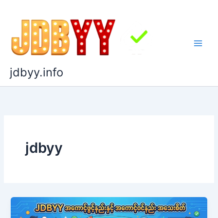
Skip
to
content
jdbyy.info
jdbyy