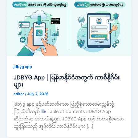
jdbyg app
JDBYG App | မြန်မာနိုင်ငံအတွက် ကာစီနိုဂိမ်း
များ
editor
/
July 7, 2026
jdbyg app နှင့်ပတ်သတ်သော ပြည့်စုံသောလမ်းညွှန်သို့
ကြိုဆိုပါသည်
Table of Contents JDBYG App
ဆိုသည်မှာ အဘယ်နည်း။ JDBYG App တွင် ကစားနိုင်သော
ထူးခြားသည့် အွန်လိုင်း ကာစီနိုဂိမ်းများ […]