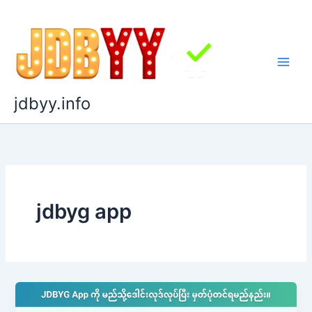
Skip
to
content
jdbyy.info
jdbyg app