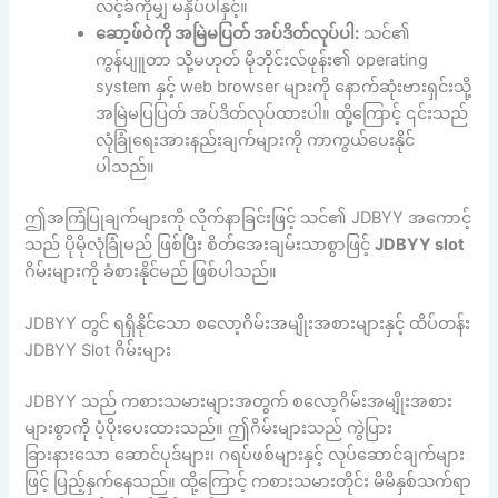
လင့်ခ်ကိုမျှ မနှိပ်ပါနှင့်။
ဆော့ဖ်ဝဲကို အမြဲမပြတ် အပ်ဒိတ်လုပ်ပါ:
သင်၏
ကွန်ပျူတာ သို့မဟုတ် မိုဘိုင်းလ်ဖုန်း၏ operating
system နှင့် web browser များကို နောက်ဆုံးဗားရှင်းသို့
အမြဲမပြပြတ် အပ်ဒိတ်လုပ်ထားပါ။ ထို့ကြောင့် ၎င်းသည်
လုံခြုံရေးအားနည်းချက်များကို ကာကွယ်ပေးနိုင်
ပါသည်။
ဤအကြံပြုချက်များကို လိုက်နာခြင်းဖြင့် သင်၏ JDBYY အကောင့်
သည် ပိုမိုလုံခြုံမည် ဖြစ်ပြီး စိတ်အေးချမ်းသာစွာဖြင့်
JDBYY slot
ဂိမ်းများကို ခံစားနိုင်မည် ဖြစ်ပါသည်။
JDBYY တွင် ရရှိနိုင်သော စလော့ဂိမ်းအမျိုးအစားများနှင့် ထိပ်တန်း
JDBYY Slot ဂိမ်းများ
JDBYY သည် ကစားသမားများအတွက် စလော့ဂိမ်းအမျိုးအစား
များစွာကို ပံ့ပိုးပေးထားသည်။ ဤဂိမ်းများသည် ကွဲပြား
ခြားနားသော ဆောင်ပုဒ်များ၊ ဂရပ်ဖစ်များနှင့် လုပ်ဆောင်ချက်များ
ဖြင့် ပြည့်နှက်နေသည်။ ထို့ကြောင့် ကစားသမားတိုင်း မိမိနှစ်သက်ရာ