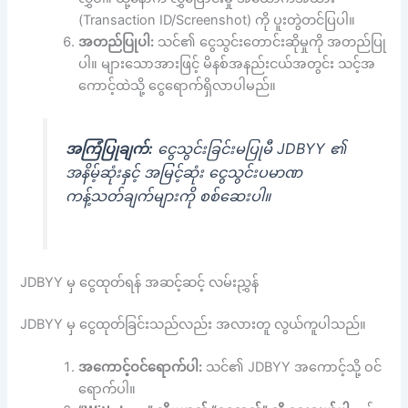
(Transaction ID/Screenshot) ကို ပူးတွဲတင်ပြပါ။
အတည်ပြုပါ:
သင်၏ ငွေသွင်းတောင်းဆိုမှုကို အတည်ပြု
ပါ။ များသောအားဖြင့် မိနစ်အနည်းငယ်အတွင်း သင့်အ
ကောင့်ထဲသို့ ငွေရောက်ရှိလာပါမည်။
အကြံပြုချက်:
ငွေသွင်းခြင်းမပြုမီ JDBYY ၏
အနိမ့်ဆုံးနှင့် အမြင့်ဆုံး ငွေသွင်းပမာဏ
ကန့်သတ်ချက်များကို စစ်ဆေးပါ။
JDBYY မှ ငွေထုတ်ရန် အဆင့်ဆင့် လမ်းညွှန်
JDBYY မှ ငွေထုတ်ခြင်းသည်လည်း အလားတူ လွယ်ကူပါသည်။
အကောင့်ဝင်ရောက်ပါ:
သင်၏ JDBYY အကောင့်သို့ ဝင်
ရောက်ပါ။