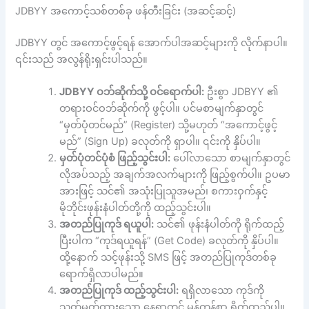
JDBYY အကောင့်သစ်တစ်ခု ဖန်တီးခြင်း (အဆင့်ဆင့်)
JDBYY တွင် အကောင့်ဖွင့်ရန် အောက်ပါအဆင့်များကို လိုက်နာပါ။
၎င်းသည် အလွန်ရိုးရှင်းပါသည်။
JDBYY ဝဘ်ဆိုက်သို့ ဝင်ရောက်ပါ:
ဦးစွာ JDBYY ၏
တရားဝင်ဝဘ်ဆိုက်ကို ဖွင့်ပါ။ ပင်မစာမျက်နှာတွင်
“မှတ်ပုံတင်မည်” (Register) သို့မဟုတ် “အကောင့်ဖွင့်
မည်” (Sign Up) ခလုတ်ကို ရှာပါ။ ၎င်းကို နှိပ်ပါ။
မှတ်ပုံတင်ပုံစံ ဖြည့်သွင်းပါ:
ပေါ်လာသော စာမျက်နှာတွင်
လိုအပ်သည့် အချက်အလက်များကို ဖြည့်စွက်ပါ။ ဥပမာ
အားဖြင့် သင်၏ အသုံးပြုသူအမည်၊ စကားဝှက်နှင့်
မိုဘိုင်းဖုန်းနံပါတ်တို့ကို ထည့်သွင်းပါ။
အတည်ပြုကုဒ် ရယူပါ:
သင်၏ ဖုန်းနံပါတ်ကို ရိုက်ထည့်
ပြီးပါက “ကုဒ်ရယူရန်” (Get Code) ခလုတ်ကို နှိပ်ပါ။
ထို့နောက် သင့်ဖုန်းသို့ SMS ဖြင့် အတည်ပြုကုဒ်တစ်ခု
ရောက်ရှိလာပါမည်။
အတည်ပြုကုဒ် ထည့်သွင်းပါ:
ရရှိလာသော ကုဒ်ကို
သတ်မှတ်ထားသော နေရာတွင် မှန်ကန်စွာ ရိုက်ထည့်ပါ။