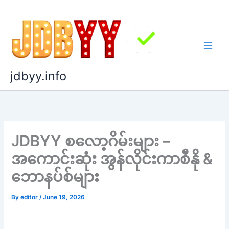
Skip
to
content
jdbyy.info
JDBYY စလော့ဂိမ်းများ –
အကောင်းဆုံး အွန်လိုင်းကာစီနို &
ဘောနပ်စ်များ
By
editor
/
June 19, 2026