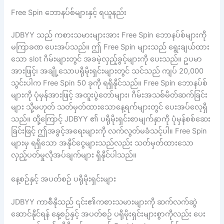
Free Spin ဘောနပ်စ်များနှင့် ရယူနည်း
JDBYY သည် ကစားသမားများအား Free Spin ဘောနပ်စ်များကို
မကြာခဏ ပေးအပ်သည်။ ဤ Free Spin များသည် ရွေးချယ်ထား
သော slot ဂိမ်းများတွင် အခမဲ့လှည့်ခွင့်များကို ပေးသည်။ ဥပမာ
အားဖြင့်၊ အချို့သောပရိုမိုးရှင်းများတွင် သင်သည် ကျပ် 20,000
သွင်းပါက Free Spin 50 ခုကို ရရှိနိုင်သည်။ Free Spin ဘောနပ်စ်
များကို ပုံမှန်အားဖြင့် အထူးပွဲတော်များ၊ ဂိမ်းအသစ်မိတ်ဆက်ခြင်း
များ သို့မဟုတ် သတ်မှတ်ထားသောနေ့ရက်များတွင် ပေးအပ်လေ့ရှိ
သည်။ ထို့ကြောင့် JDBYY ၏ ပရိုမိုးရှင်းစာမျက်နှာကို ပုံမှန်စစ်ဆေး
ခြင်းဖြင့် ဤအခွင့်အရေးများကို လက်လွတ်မခံသင့်ပါ။ Free Spin
များမှ ရရှိသော အနိုင်ငွေများသည်လည်း သတ်မှတ်ထားသော
လှည့်ပတ်မှုလိုအပ်ချက်များ ရှိနိုင်ပါသည်။
နေ့စဉ်နှင့် အပတ်စဉ် ပရိုမိုးရှင်းများ
JDBYY ကာစီနိုသည် ၎င်း၏ကစားသမားများကို ဆက်လက်ဆွဲ
ဆောင်နိုင်ရန် နေ့စဉ်နှင့် အပတ်စဉ် ပရိုမိုးရှင်းများစွာကိုလည်း ပေး