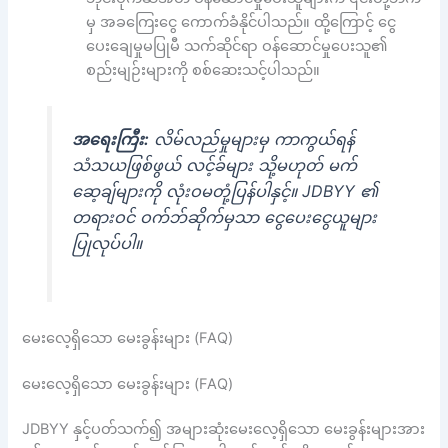
မှ အခကြေးငွေ ကောက်ခံနိုင်ပါသည်။ ထို့ကြောင့် ငွေ
ပေးချေမှုမပြုမီ သက်ဆိုင်ရာ ဝန်ဆောင်မှုပေးသူ၏
စည်းမျဉ်းများကို စစ်ဆေးသင့်ပါသည်။
အရေးကြီး:
လိမ်လည်မှုများမှ ကာကွယ်ရန်
သံသယဖြစ်ဖွယ် လင့်ခ်များ သို့မဟုတ် မက်
ဆေ့ချ်များကို လုံးဝမတုံ့ပြန်ပါနှင့်။ JDBYY ၏
တရားဝင် ဝက်ဘ်ဆိုက်မှသာ ငွေပေးငွေယူများ
ပြုလုပ်ပါ။
မေးလေ့ရှိသော မေးခွန်းများ (FAQ)
မေးလေ့ရှိသော မေးခွန်းများ (FAQ)
JDBYY နှင့်ပတ်သက်၍ အများဆုံးမေးလေ့ရှိသော မေးခွန်းများအား