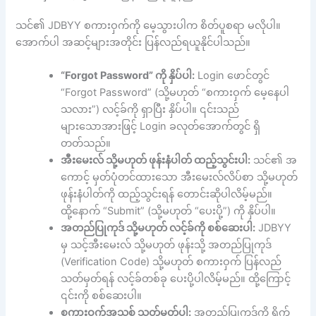
သင်၏ JDBYY စကားဝှက်ကို မေ့သွားပါက စိတ်ပူစရာ မလိုပါ။
အောက်ပါ အဆင့်များအတိုင်း ပြန်လည်ရယူနိုင်ပါသည်။
“Forgot Password” ကို နှိပ်ပါ:
Login ဖောင်တွင်
“Forgot Password” (သို့မဟုတ် “စကားဝှက် မေ့နေပါ
သလား”) လင့်ခ်ကို ရှာပြီး နှိပ်ပါ။ ၎င်းသည်
များသောအားဖြင့် Login ခလုတ်အောက်တွင် ရှိ
တတ်သည်။
အီးမေးလ် သို့မဟုတ် ဖုန်းနံပါတ် ထည့်သွင်းပါ:
သင်၏ အ
ကောင့် မှတ်ပုံတင်ထားသော အီးမေးလ်လိပ်စာ သို့မဟုတ်
ဖုန်းနံပါတ်ကို ထည့်သွင်းရန် တောင်းဆိုပါလိမ့်မည်။
ထို့နောက် “Submit” (သို့မဟုတ် “ပေးပို့”) ကို နှိပ်ပါ။
အတည်ပြုကုဒ် သို့မဟုတ် လင့်ခ်ကို စစ်ဆေးပါ:
JDBYY
မှ သင့်အီးမေးလ် သို့မဟုတ် ဖုန်းသို့ အတည်ပြုကုဒ်
(Verification Code) သို့မဟုတ် စကားဝှက် ပြန်လည်
သတ်မှတ်ရန် လင့်ခ်တစ်ခု ပေးပို့ပါလိမ့်မည်။ ထို့ကြောင့်
၎င်းကို စစ်ဆေးပါ။
စကားဝှက်အသစ် သတ်မှတ်ပါ:
အတည်ပြုကုဒ်ကို ရိုက်