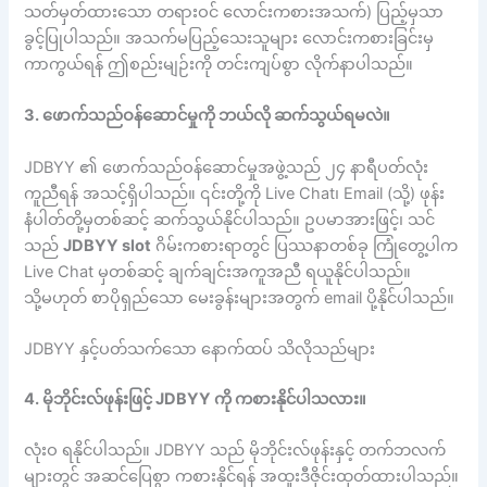
သတ်မှတ်ထားသော တရားဝင် လောင်းကစားအသက်) ပြည့်မှသာ
ခွင့်ပြုပါသည်။ အသက်မပြည့်သေးသူများ လောင်းကစားခြင်းမှ
ကာကွယ်ရန် ဤစည်းမျဉ်းကို တင်းကျပ်စွာ လိုက်နာပါသည်။
3. ဖောက်သည်ဝန်ဆောင်မှုကို ဘယ်လို ဆက်သွယ်ရမလဲ။
JDBYY ၏ ဖောက်သည်ဝန်ဆောင်မှုအဖွဲ့သည် ၂၄ နာရီပတ်လုံး
ကူညီရန် အသင့်ရှိပါသည်။ ၎င်းတို့ကို Live Chat၊ Email (သို့) ဖုန်း
နံပါတ်တို့မှတစ်ဆင့် ဆက်သွယ်နိုင်ပါသည်။ ဥပမာအားဖြင့်၊ သင်
သည်
JDBYY slot
ဂိမ်းကစားရာတွင် ပြဿနာတစ်ခု ကြုံတွေ့ပါက
Live Chat မှတစ်ဆင့် ချက်ချင်းအကူအညီ ရယူနိုင်ပါသည်။
သို့မဟုတ် စာပိုရှည်သော မေးခွန်းများအတွက် email ပို့နိုင်ပါသည်။
JDBYY နှင့်ပတ်သက်သော နောက်ထပ် သိလိုသည်များ
4. မိုဘိုင်းလ်ဖုန်းဖြင့် JDBYY ကို ကစားနိုင်ပါသလား။
လုံးဝ ရနိုင်ပါသည်။ JDBYY သည် မိုဘိုင်းလ်ဖုန်းနှင့် တက်ဘလက်
များတွင် အဆင်ပြေစွာ ကစားနိုင်ရန် အထူးဒီဇိုင်းထုတ်ထားပါသည်။