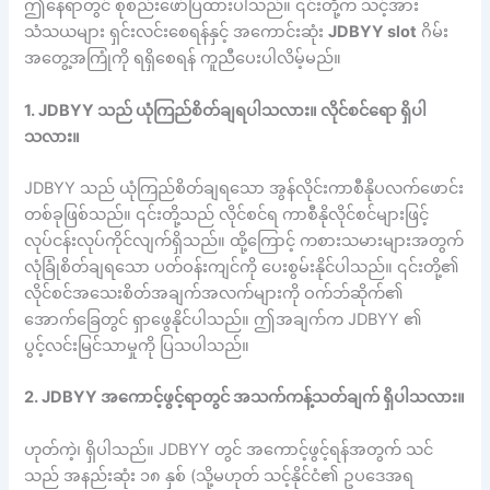
ဤနေရာတွင် စုစည်းဖော်ပြထားပါသည်။ ၎င်းတို့က သင့်အား
သံသယများ ရှင်းလင်းစေရန်နှင့် အကောင်းဆုံး
JDBYY slot
ဂိမ်း
အတွေ့အကြုံကို ရရှိစေရန် ကူညီပေးပါလိမ့်မည်။
1. JDBYY သည် ယုံကြည်စိတ်ချရပါသလား။ လိုင်စင်ရော ရှိပါ
သလား။
JDBYY သည် ယုံကြည်စိတ်ချရသော အွန်လိုင်းကာစီနိုပလက်ဖောင်း
တစ်ခုဖြစ်သည်။ ၎င်းတို့သည် လိုင်စင်ရ ကာစီနိုလိုင်စင်များဖြင့်
လုပ်ငန်းလုပ်ကိုင်လျက်ရှိသည်။ ထို့ကြောင့် ကစားသမားများအတွက်
လုံခြုံစိတ်ချရသော ပတ်ဝန်းကျင်ကို ပေးစွမ်းနိုင်ပါသည်။ ၎င်းတို့၏
လိုင်စင်အသေးစိတ်အချက်အလက်များကို ဝက်ဘ်ဆိုက်၏
အောက်ခြေတွင် ရှာဖွေနိုင်ပါသည်။ ဤအချက်က JDBYY ၏
ပွင့်လင်းမြင်သာမှုကို ပြသပါသည်။
2. JDBYY အကောင့်ဖွင့်ရာတွင် အသက်ကန့်သတ်ချက် ရှိပါသလား။
ဟုတ်ကဲ့၊ ရှိပါသည်။ JDBYY တွင် အကောင့်ဖွင့်ရန်အတွက် သင်
သည် အနည်းဆုံး ၁၈ နှစ် (သို့မဟုတ် သင့်နိုင်ငံ၏ ဥပဒေအရ