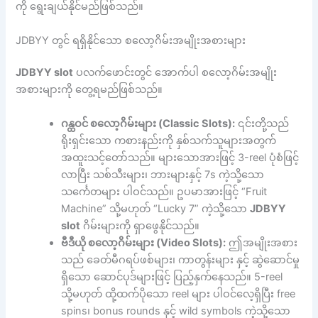
ကို ရွေးချယ်နိုင်မည်ဖြစ်သည်။
JDBYY တွင် ရရှိနိုင်သော စလော့ဂိမ်းအမျိုးအစားများ
JDBYY slot
ပလက်ဖောင်းတွင် အောက်ပါ စလော့ဂိမ်းအမျိုး
အစားများကို တွေ့ရမည်ဖြစ်သည်။
ဂန္ထဝင် စလော့ဂိမ်းများ (Classic Slots):
၎င်းတို့သည်
ရိုးရှင်းသော ကစားနည်းကို နှစ်သက်သူများအတွက်
အထူးသင့်တော်သည်။ များသောအားဖြင့် 3-reel ပုံစံဖြင့်
လာပြီး သစ်သီးများ၊ ဘားများနှင့် 7s ကဲ့သို့သော
သင်္ကေတများ ပါဝင်သည်။ ဥပမာအားဖြင့် “Fruit
Machine” သို့မဟုတ် “Lucky 7” ကဲ့သို့သော
JDBYY
slot
ဂိမ်းများကို ရှာဖွေနိုင်သည်။
ဗီဒီယို စလော့ဂိမ်းများ (Video Slots):
ဤအမျိုးအစား
သည် ခေတ်မီဂရပ်ဖစ်များ၊ ကာတွန်းများ နှင့် ဆွဲဆောင်မှု
ရှိသော ဆောင်ပုဒ်များဖြင့် ပြည့်နှက်နေသည်။ 5-reel
သို့မဟုတ် ထို့ထက်ပိုသော reel များ ပါဝင်လေ့ရှိပြီး free
spins၊ bonus rounds နှင့် wild symbols ကဲ့သို့သော