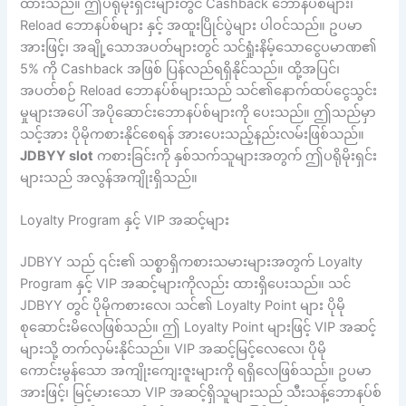
ထားသည်။ ဤပရိုမိုးရှင်းများတွင် Cashback ဘောနပ်စ်များ၊
Reload ဘောနပ်စ်များ နှင့် အထူးပြိုင်ပွဲများ ပါဝင်သည်။ ဥပမာ
အားဖြင့်၊ အချို့သောအပတ်များတွင် သင်ရှုံးနိမ့်သောငွေပမာဏ၏
5% ကို Cashback အဖြစ် ပြန်လည်ရရှိနိုင်သည်။ ထို့အပြင်၊
အပတ်စဉ် Reload ဘောနပ်စ်များသည် သင်၏နောက်ထပ်ငွေသွင်း
မှုများအပေါ် အပိုဆောင်းဘောနပ်စ်များကို ပေးသည်။ ဤသည်မှာ
သင့်အား ပိုမိုကစားနိုင်စေရန် အားပေးသည့်နည်းလမ်းဖြစ်သည်။
JDBYY slot
ကစားခြင်းကို နှစ်သက်သူများအတွက် ဤပရိုမိုးရှင်း
များသည် အလွန်အကျိုးရှိသည်။
Loyalty Program နှင့် VIP အဆင့်များ
JDBYY သည် ၎င်း၏ သစ္စာရှိကစားသမားများအတွက် Loyalty
Program နှင့် VIP အဆင့်များကိုလည်း ထားရှိပေးသည်။ သင်
JDBYY တွင် ပိုမိုကစားလေ၊ သင်၏ Loyalty Point များ ပိုမို
စုဆောင်းမိလေဖြစ်သည်။ ဤ Loyalty Point များဖြင့် VIP အဆင့်
များသို့ တက်လှမ်းနိုင်သည်။ VIP အဆင့်မြင့်လေလေ၊ ပိုမို
ကောင်းမွန်သော အကျိုးကျေးဇူးများကို ရရှိလေဖြစ်သည်။ ဥပမာ
အားဖြင့်၊ မြင့်မားသော VIP အဆင့်ရှိသူများသည် သီးသန့်ဘောနပ်စ်