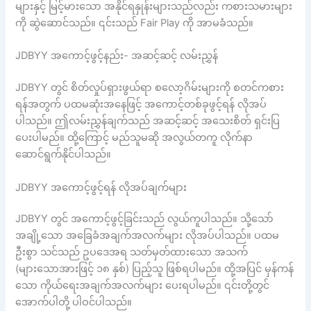
များနှင့် မြင့်မားသော အနိုင်ရနှုန်းများသည်လည်း ကစားသမားများ
ကို ဆွဲဆောင်သည်။ ၎င်းသည် Fair Play ကို အာမခံသည်။
JDBYY အကောင့်ဖွင့်နည်း- အဆင့်ဆင့် လမ်းညွှန်
JDBYY တွင် စိတ်လှုပ်ရှားဖွယ်ရာ စလော့ဂိမ်းများကို စတင်ကစား
ရန်အတွက် ပထမဆုံးအနေဖြင့် အကောင့်တစ်ခုဖွင့်ရန် လိုအပ်
ပါသည်။ ဤလမ်းညွှန်ချက်သည် အဆင့်ဆင့် အသေးစိတ် ရှင်းပြ
ပေးပါမည်။ ထို့ကြောင့် မည်သူမဆို အလွယ်တကူ လိုက်နာ
ဆောင်ရွက်နိုင်ပါသည်။
JDBYY အကောင့်ဖွင့်ရန် လိုအပ်ချက်များ
JDBYY တွင် အကောင့်ဖွင့်ခြင်းသည် လွယ်ကူပါသည်။ သို့သော်
အချို့သော အခြေခံအချက်အလက်များ လိုအပ်ပါသည်။ ပထမ
ဦးစွာ သင်သည် ဥပဒေအရ သတ်မှတ်ထားသော အသက်
(များသောအားဖြင့် ၁၈ နှစ်) ပြည့်သူ ဖြစ်ရပါမည်။ ထို့အပြင် မှန်ကန်
သော ကိုယ်ရေးအချက်အလက်များ ပေးရပါမည်။ ၎င်းတို့တွင်
အောက်ပါတို့ ပါဝင်ပါသည်။