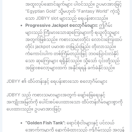
အထူးလုပ်ဆောင်ချက်များ ပါဝင်သည်။ ဥပမာအားဖြင့်
“Egyptian Gold” သို့မဟုတ် “Fantasy World” ကဲ့သို့
သော JDBYY slot များသည် ရေပန်းစားသည်။
Progressive Jackpot စလော့ဂိမ်းများ:
ဤဂိမ်း
များသည် ကြီးမားသောဆုကြေးများကို ရယူလိုသူများ
အတွက်ဖြစ်သည်။ ကစားသမားတိုင်း လောင်းကြေးထပ်
တိုင်း jackpot ပမာဏ တဖြည်းဖြည်း တိုးလာသည်။
ကံကောင်းပါက တစ်ကြိမ်တည်းဖြင့် ဘဝပြောင်းလဲနိုင်
သော ဆုကြေးများ ရရှိနိုင်သည်။ သို့သော် ၎င်းတို့သည်
အခြားစလော့များထက် အနိုင်ရရန် ခက်ခဲနိုင်သည်။
JDBYY ၏ ထိပ်တန်းနှင့် ရေပန်းစားသော စလော့ဂိမ်းများ
JDBYY သည် ကစားသမားများအတွက် ဖျော်ဖြေရေးနှင့်
အကျိုးအမြတ်ကို ပေါင်းစပ်ပေးထားသော ထိပ်တန်းဂိမ်းများစွာကို
ပေးထားသည်။ ဥပမာအားဖြင့်၊
“Golden Fish Tank”:
ရောင်စုံငါးများနှင့် ပင်လယ်
အောက်ကမ္ဘာကို နောက်ခံထားသည့် ဤဂိမ်းသည် အလွန်