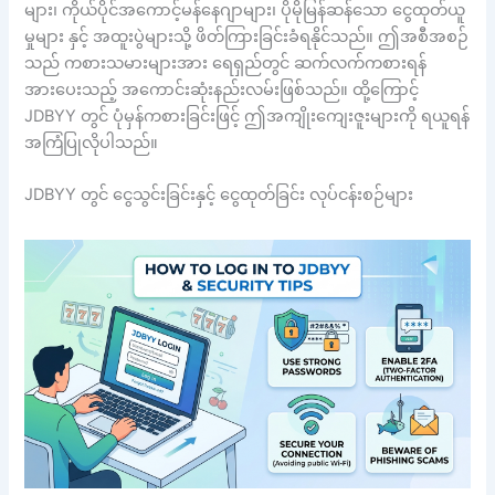
များ၊ ကိုယ်ပိုင်အကောင့်မန်နေဂျာများ၊ ပိုမိုမြန်ဆန်သော ငွေထုတ်ယူ
မှုများ နှင့် အထူးပွဲများသို့ ဖိတ်ကြားခြင်းခံရနိုင်သည်။ ဤအစီအစဉ်
သည် ကစားသမားများအား ရေရှည်တွင် ဆက်လက်ကစားရန်
အားပေးသည့် အကောင်းဆုံးနည်းလမ်းဖြစ်သည်။ ထို့ကြောင့်
JDBYY တွင် ပုံမှန်ကစားခြင်းဖြင့် ဤအကျိုးကျေးဇူးများကို ရယူရန်
အကြံပြုလိုပါသည်။
JDBYY တွင် ငွေသွင်းခြင်းနှင့် ငွေထုတ်ခြင်း လုပ်ငန်းစဉ်များ