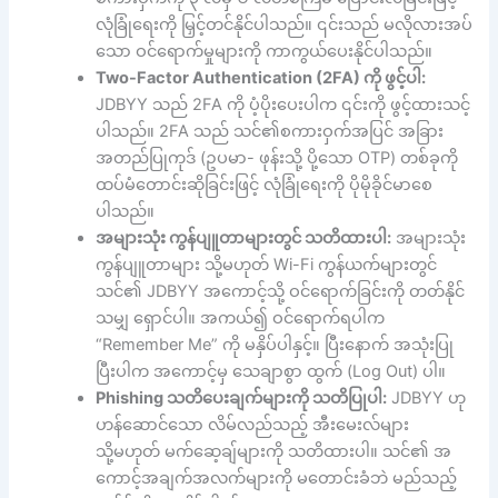
လုံခြုံရေးကို မြှင့်တင်နိုင်ပါသည်။ ၎င်းသည် မလိုလားအပ်
သော ဝင်ရောက်မှုများကို ကာကွယ်ပေးနိုင်ပါသည်။
Two-Factor Authentication (2FA) ကို ဖွင့်ပါ:
JDBYY သည် 2FA ကို ပံ့ပိုးပေးပါက ၎င်းကို ဖွင့်ထားသင့်
ပါသည်။ 2FA သည် သင်၏စကားဝှက်အပြင် အခြား
အတည်ပြုကုဒ် (ဥပမာ- ဖုန်းသို့ ပို့သော OTP) တစ်ခုကို
ထပ်မံတောင်းဆိုခြင်းဖြင့် လုံခြုံရေးကို ပိုမိုခိုင်မာစေ
ပါသည်။
အများသုံး ကွန်ပျူတာများတွင် သတိထားပါ:
အများသုံး
ကွန်ပျူတာများ သို့မဟုတ် Wi-Fi ကွန်ယက်များတွင်
သင်၏ JDBYY အကောင့်သို့ ဝင်ရောက်ခြင်းကို တတ်နိုင်
သမျှ ရှောင်ပါ။ အကယ်၍ ဝင်ရောက်ရပါက
“Remember Me” ကို မနှိပ်ပါနှင့်။ ပြီးနောက် အသုံးပြု
ပြီးပါက အကောင့်မှ သေချာစွာ ထွက် (Log Out) ပါ။
Phishing သတိပေးချက်များကို သတိပြုပါ:
JDBYY ဟု
ဟန်ဆောင်သော လိမ်လည်သည့် အီးမေးလ်များ
သို့မဟုတ် မက်ဆေ့ချ်များကို သတိထားပါ။ သင်၏ အ
ကောင့်အချက်အလက်များကို မတောင်းခံဘဲ မည်သည့်