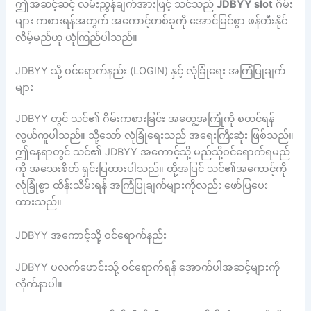
ဤအဆင့်ဆင့် လမ်းညွှန်ချက်အားဖြင့် သင်သည်
JDBYY slot
ဂိမ်း
များ ကစားရန်အတွက် အကောင့်တစ်ခုကို အောင်မြင်စွာ ဖန်တီးနိုင်
လိမ့်မည်ဟု ယုံကြည်ပါသည်။
JDBYY သို့ ဝင်ရောက်နည်း (LOGIN) နှင့် လုံခြုံရေး အကြံပြုချက်
များ
JDBYY တွင် သင်၏ ဂိမ်းကစားခြင်း အတွေ့အကြုံကို စတင်ရန်
လွယ်ကူပါသည်။ သို့သော် လုံခြုံရေးသည် အရေးကြီးဆုံး ဖြစ်သည်။
ဤနေရာတွင် သင်၏ JDBYY အကောင့်သို့ မည်သို့ဝင်ရောက်ရမည်
ကို အသေးစိတ် ရှင်းပြထားပါသည်။ ထို့အပြင် သင်၏အကောင့်ကို
လုံခြုံစွာ ထိန်းသိမ်းရန် အကြံပြုချက်များကိုလည်း ဖော်ပြပေး
ထားသည်။
JDBYY အကောင့်သို့ ဝင်ရောက်နည်း
JDBYY ပလက်ဖောင်းသို့ ဝင်ရောက်ရန် အောက်ပါအဆင့်များကို
လိုက်နာပါ။