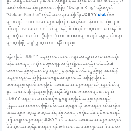
စွာ ပေးစွမ်းသည်။ ရိုးရာစလော့များမှသည် ခေတ်မီ 3D စလော့များ
အထိ ပါဝင်သည်။ ဥပမာအားဖြင့်၊ “Dragon King” သို့မဟုတ်
“Golden Panther” ကဲ့သို့သော နာမည်ကြီး
JDBYY
slot
ဂိမ်း
များသည် ကစားသမားများအကြား အလွန်ရေပန်းစားသည်။ ၎င်း
တို့သည် လှပသော ဂရပ်ဖစ်များနှင့် စိတ်လှုပ်ရှားဖွယ်ရာ ဘောနပ်စ်
များကို ပေးသည်။ ထို့ကြောင့် ကစားသမားများသည် ရွေးချယ်စရာ
များစွာဖြင့် ပျော်ရွှင်စွာ ကစားနိုင်သည်။
ထို့အပြင်၊ JDBYY သည် ကစားသမားများအတွက် အကောင်းဆုံး
ဝန်ဆောင်မှုများကို ပေးစွမ်းရန် အမြဲကြိုးစားသည်။ ၎င်းတို့၏
ဖောက်သည်ဝန်ဆောင်မှုသည် ၂၄ နာရီပတ်လုံး ကူညီရန် အသင့်ရှိ
သည်။ မည်သည့် ပြဿနာများအတွက်မဆို အမြန်ဖြေရှင်း
ပေးသည်။ ရလဒ်အနေဖြင့် ကစားသမားများသည် ယုံကြည်စိတ်ချ
စွာ ကစားနိုင်ကြသည်။ မြန်မာနိုင်ငံရှိ ကစားသမားများအတွက်
JDBYY သည် အကောင်းဆုံးရွေးချယ်မှုဖြစ်သည်။ ၎င်းသည်
မြန်မာဘာသာစကားဖြင့် ဝန်ဆောင်မှုများကို ပေးသည်။ ထို့အပြင်၊
ဒေသတွင်း ငွေသွင်းငွေထုတ်နည်းလမ်းများကိုလည်း ပံ့ပိုးပေးသည်။
ဤအချက်များသည် JDBYY ကို ဒေသခံကစားသမားများအတွက်
ပိုမိုဆွဲဆောင်မှုရှိစေသည်။ ၎င်း၏ သမာသမတ်ကျသော ဂိမ်းစနစ်