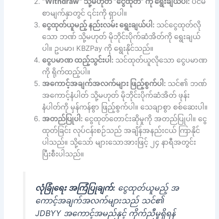
“Withdraw” သို့မဟုတ် “ငွေထုတ်” ကို ရွေးချယ်ပါ:
ပင်မ
စာမျက်နှာတွင် ၎င်းကို ရှာပါ။
ငွေထုတ်ယူမည့် နည်းလမ်း ရွေးချယ်ပါ:
သင်ငွေထုတ်လို
သော ဘဏ် သို့မဟုတ် မိုဘိုင်းပိုက်ဆံအိတ်ကို ရွေးချယ်
ပါ။ ဥပမာ၊ KBZPay ကို ရွေးနိုင်သည်။
ငွေပမာဏ ထည့်သွင်းပါ:
သင်ထုတ်ယူလိုသော ငွေပမာဏ
ကို ရိုက်ထည့်ပါ။
အကောင့်အချက်အလက်များ ဖြည့်စွက်ပါ:
သင်၏ ဘဏ်
အကောင့်နံပါတ် သို့မဟုတ် မိုဘိုင်းပိုက်ဆံအိတ် ဖုန်း
နံပါတ်ကို မှန်ကန်စွာ ဖြည့်စွက်ပါ။ သေချာစွာ စစ်ဆေးပါ။
အတည်ပြုပါ:
ငွေထုတ်တောင်းဆိုမှုကို အတည်ပြုပါ။ ငွေ
ထုတ်ခြင်း လုပ်ငန်းစဉ်သည် အချိန်အနည်းငယ် ကြာနိုင်
ပါသည်။ သို့သော် များသောအားဖြင့် ၂၄ နာရီအတွင်း
ပြီးစီးပါသည်။
လုံခြုံရေး အကြံပြုချက်:
ငွေထုတ်ယူမည့် အ
ကောင့်အချက်အလက်များသည် သင်၏
JDBYY အကောင့်အမည်နှင့် ကိုက်ညီမှုရှိရန်