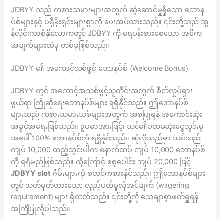
JDBYY သည် ကစားသမားများအတွက် ဆွဲဆောင်မှုရှိသော ဘောန
ပ်စ်များနှင့် ပရိုမိုးရှင်းများစွာကို ပေးအပ်ထားသည်။ ၎င်းတို့သည် အွ
န်လိုင်းကာစီနိုလောကတွင် JDBYY ကို ရေပန်းစားစေသော အဓိက
အချက်များထဲမှ တစ်ခုဖြစ်သည်။
JDBYY ၏ အကောင့်သစ်ဖွင့် ဘောနပ်စ် (Welcome Bonus)
JDBYY တွင် အကောင့်အသစ်ဖွင့်သူတိုင်းအတွက် စိတ်လှုပ်ရှား
ဖွယ်ရာ ကြိုဆိုရေးဘောနပ်စ်များ ရရှိနိုင်သည်။ ဤဘောနပ်စ်
များသည် ကစားသမားသစ်များအတွက် အစပြုရန် အကောင်းဆုံး
အခွင့်အရေးဖြစ်သည်။ ဥပမာအားဖြင့်၊ သင်၏ပထမဆုံးငွေသွင်းမှု
အပေါ် 100% ဘောနပ်စ်ကို ရရှိနိုင်သည်။ ဆိုလိုသည်မှာ သင်သည်
ကျပ် 10,000 ထည့်သွင်းပါက နောက်ထပ် ကျပ် 10,000 ဘောနပ်စ်
ကို ရရှိမည်ဖြစ်သည်။ ထို့ကြောင့် စုစုပေါင်း ကျပ် 20,000 ဖြင့်
JDBYY slot
ဂိမ်းများကို စတင်ကစားနိုင်သည်။ ဤဘောနပ်စ်များ
တွင် သတ်မှတ်ထားသော လှည့်ပတ်မှုလိုအပ်ချက် (wagering
requirement) များ ရှိတတ်သည်။ ၎င်းတို့ကို သေချာစွာဖတ်ရှုရန်
အကြံပြုလိုပါသည်။