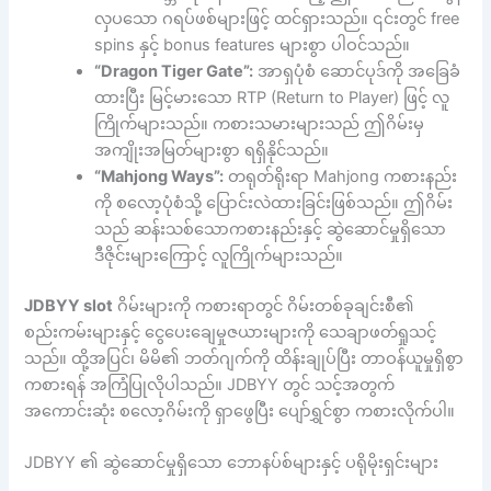
လှပသော ဂရပ်ဖစ်များဖြင့် ထင်ရှားသည်။ ၎င်းတွင် free
spins နှင့် bonus features များစွာ ပါဝင်သည်။
“Dragon Tiger Gate”:
အာရှပုံစံ ဆောင်ပုဒ်ကို အခြေခံ
ထားပြီး မြင့်မားသော RTP (Return to Player) ဖြင့် လူ
ကြိုက်များသည်။ ကစားသမားများသည် ဤဂိမ်းမှ
အကျိုးအမြတ်များစွာ ရရှိနိုင်သည်။
“Mahjong Ways”:
တရုတ်ရိုးရာ Mahjong ကစားနည်း
ကို စလော့ပုံစံသို့ ပြောင်းလဲထားခြင်းဖြစ်သည်။ ဤဂိမ်း
သည် ဆန်းသစ်သောကစားနည်းနှင့် ဆွဲဆောင်မှုရှိသော
ဒီဇိုင်းများကြောင့် လူကြိုက်များသည်။
JDBYY slot
ဂိမ်းများကို ကစားရာတွင် ဂိမ်းတစ်ခုချင်းစီ၏
စည်းကမ်းများနှင့် ငွေပေးချေမှုဇယားများကို သေချာဖတ်ရှုသင့်
သည်။ ထို့အပြင်၊ မိမိ၏ ဘတ်ဂျက်ကို ထိန်းချုပ်ပြီး တာဝန်ယူမှုရှိစွာ
ကစားရန် အကြံပြုလိုပါသည်။ JDBYY တွင် သင့်အတွက်
အကောင်းဆုံး စလော့ဂိမ်းကို ရှာဖွေပြီး ပျော်ရွှင်စွာ ကစားလိုက်ပါ။
JDBYY ၏ ဆွဲဆောင်မှုရှိသော ဘောနပ်စ်များနှင့် ပရိုမိုးရှင်းများ