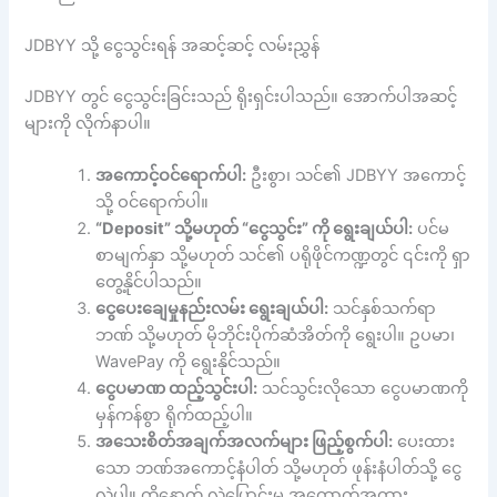
JDBYY သို့ ငွေသွင်းရန် အဆင့်ဆင့် လမ်းညွှန်
JDBYY တွင် ငွေသွင်းခြင်းသည် ရိုးရှင်းပါသည်။ အောက်ပါအဆင့်
များကို လိုက်နာပါ။
အကောင့်ဝင်ရောက်ပါ:
ဦးစွာ၊ သင်၏ JDBYY အကောင့်
သို့ ဝင်ရောက်ပါ။
“Deposit” သို့မဟုတ် “ငွေသွင်း” ကို ရွေးချယ်ပါ:
ပင်မ
စာမျက်နှာ သို့မဟုတ် သင်၏ ပရိုဖိုင်ကဏ္ဍတွင် ၎င်းကို ရှာ
တွေ့နိုင်ပါသည်။
ငွေပေးချေမှုနည်းလမ်း ရွေးချယ်ပါ:
သင်နှစ်သက်ရာ
ဘဏ် သို့မဟုတ် မိုဘိုင်းပိုက်ဆံအိတ်ကို ရွေးပါ။ ဥပမာ၊
WavePay ကို ရွေးနိုင်သည်။
ငွေပမာဏ ထည့်သွင်းပါ:
သင်သွင်းလိုသော ငွေပမာဏကို
မှန်ကန်စွာ ရိုက်ထည့်ပါ။
အသေးစိတ်အချက်အလက်များ ဖြည့်စွက်ပါ:
ပေးထား
သော ဘဏ်အကောင့်နံပါတ် သို့မဟုတ် ဖုန်းနံပါတ်သို့ ငွေ
လွှဲပါ။ ထို့နောက် လွှဲပြောင်းမှု အထောက်အထား