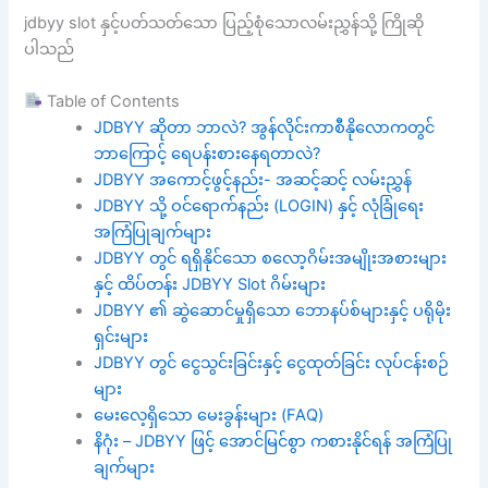
jdbyy slot နှင့်ပတ်သတ်သော ပြည့်စုံသောလမ်းညွှန်သို့ ကြိုဆို
ပါသည်
Table of Contents
JDBYY ဆိုတာ ဘာလဲ? အွန်လိုင်းကာစီနိုလောကတွင်
ဘာကြောင့် ရေပန်းစားနေရတာလဲ?
JDBYY အကောင့်ဖွင့်နည်း- အဆင့်ဆင့် လမ်းညွှန်
JDBYY သို့ ဝင်ရောက်နည်း (LOGIN) နှင့် လုံခြုံရေး
အကြံပြုချက်များ
JDBYY တွင် ရရှိနိုင်သော စလော့ဂိမ်းအမျိုးအစားများ
နှင့် ထိပ်တန်း JDBYY Slot ဂိမ်းများ
JDBYY ၏ ဆွဲဆောင်မှုရှိသော ဘောနပ်စ်များနှင့် ပရိုမိုး
ရှင်းများ
JDBYY တွင် ငွေသွင်းခြင်းနှင့် ငွေထုတ်ခြင်း လုပ်ငန်းစဉ်
များ
မေးလေ့ရှိသော မေးခွန်းများ (FAQ)
နိဂုံး – JDBYY ဖြင့် အောင်မြင်စွာ ကစားနိုင်ရန် အကြံပြု
ချက်များ