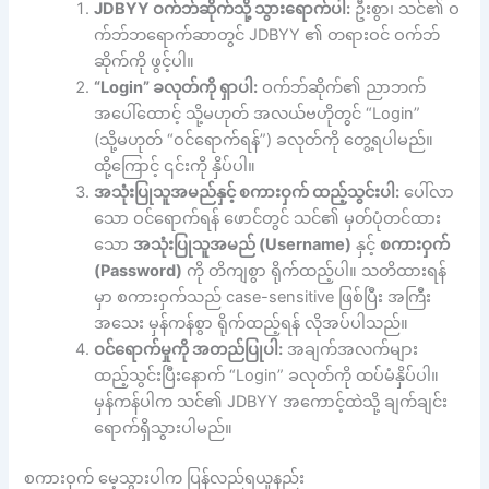
JDBYY ဝက်ဘ်ဆိုက်သို့ သွားရောက်ပါ:
ဦးစွာ၊ သင်၏ ဝ
က်ဘ်ဘရောက်ဆာတွင် JDBYY ၏ တရားဝင် ဝက်ဘ်
ဆိုက်ကို ဖွင့်ပါ။
“Login” ခလုတ်ကို ရှာပါ:
ဝက်ဘ်ဆိုက်၏ ညာဘက်
အပေါ်ထောင့် သို့မဟုတ် အလယ်ဗဟိုတွင် “Login”
(သို့မဟုတ် “ဝင်ရောက်ရန်”) ခလုတ်ကို တွေ့ရပါမည်။
ထို့ကြောင့် ၎င်းကို နှိပ်ပါ။
အသုံးပြုသူအမည်နှင့် စကားဝှက် ထည့်သွင်းပါ:
ပေါ်လာ
သော ဝင်ရောက်ရန် ဖောင်တွင် သင်၏ မှတ်ပုံတင်ထား
သော
အသုံးပြုသူအမည် (Username)
နှင့်
စကားဝှက်
(Password)
ကို တိကျစွာ ရိုက်ထည့်ပါ။ သတိထားရန်
မှာ စကားဝှက်သည် case-sensitive ဖြစ်ပြီး အကြီး
အသေး မှန်ကန်စွာ ရိုက်ထည့်ရန် လိုအပ်ပါသည်။
ဝင်ရောက်မှုကို အတည်ပြုပါ:
အချက်အလက်များ
ထည့်သွင်းပြီးနောက် “Login” ခလုတ်ကို ထပ်မံနှိပ်ပါ။
မှန်ကန်ပါက သင်၏ JDBYY အကောင့်ထဲသို့ ချက်ချင်း
ရောက်ရှိသွားပါမည်။
စကားဝှက် မေ့သွားပါက ပြန်လည်ရယူနည်း