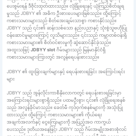
ပေးစွမ်းရန် ဒီဇိုင်းထုတ်ထားသည်။ လုံခြုံရေးနှင့် ယုံကြည်စိတ်ချရ
မှုသည် JDBYY ၏ အဓိက ဦးစားပေးများဖြစ်သည်။ ထို့ကြောင့်
ကစားသမားများသည် စိတ်အေးချမ်းသာစွာ ကစားနိုင်သည်။
JDBYY သည် ၎င်း၏ ဆန်းသစ်သော နည်းပညာနှင့် သုံးစွဲသူဗဟိုပြု
ဝန်ဆောင်မှုများကြောင့် လူသိများသည်။ ၎င်းသည် ကမ္ဘာတစ်ဝန်းရှိ
ကစားသမားများ၏ စိတ်ဝင်စားမှုကို ဆွဲဆောင်နိုင်ခဲ့သည်။
အထူးသဖြင့်
JDBYY slot
ဂိမ်းများသည် မြန်မာနိုင်ငံရှိ
ကစားသမားများကြားတွင် အလွန်ရေပန်းစားသည်။
JDBYY ၏ ထူးခြားချက်များနှင့် ရေပန်းစားရခြင်း အကြောင်းရင်း
များ
JDBYY သည် အွန်လိုင်းကာစီနိုလောကတွင် ရေပန်းစားရခြင်းမှာ
အကြောင်းရင်းများစွာရှိသည်။ ပထမဦးစွာ၊ ၎င်း၏ လုံခြုံရေးစနစ်
သည် အလွန်ခိုင်မာသည်။ ခေတ်မီ ကုဒ်ဝှက်စနစ်များကို အသုံးပြု
ထားသည်။ ထို့ကြောင့် ကစားသမားများ၏ ကိုယ်ရေး
အချက်အလက်နှင့် ငွေကြေးများကို အပြည့်အဝ ကာကွယ်
ပေးသည်။ ဒုတိယအနေဖြင့်၊ JDBYY သည် ဂိမ်းအမျိုးအစားစုံလင်