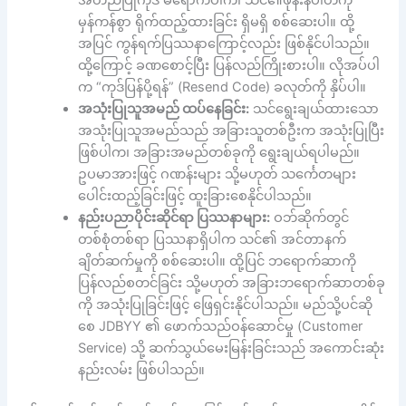
အတည်ပြုကုဒ် မရောက်ပါက၊ သင်၏ဖုန်းနံပါတ်ကို
မှန်ကန်စွာ ရိုက်ထည့်ထားခြင်း ရှိမရှိ စစ်ဆေးပါ။ ထို့
အပြင် ကွန်ရက်ပြဿနာကြောင့်လည်း ဖြစ်နိုင်ပါသည်။
ထို့ကြောင့် ခဏစောင့်ပြီး ပြန်လည်ကြိုးစားပါ။ လိုအပ်ပါ
က “ကုဒ်ပြန်ပို့ရန်” (Resend Code) ခလုတ်ကို နှိပ်ပါ။
အသုံးပြုသူအမည် ထပ်နေခြင်း:
သင်ရွေးချယ်ထားသော
အသုံးပြုသူအမည်သည် အခြားသူတစ်ဦးက အသုံးပြုပြီး
ဖြစ်ပါက၊ အခြားအမည်တစ်ခုကို ရွေးချယ်ရပါမည်။
ဥပမာအားဖြင့် ဂဏန်းများ သို့မဟုတ် သင်္ကေတများ
ပေါင်းထည့်ခြင်းဖြင့် ထူးခြားစေနိုင်ပါသည်။
နည်းပညာပိုင်းဆိုင်ရာ ပြဿနာများ:
ဝဘ်ဆိုက်တွင်
တစ်စုံတစ်ရာ ပြဿနာရှိပါက သင်၏ အင်တာနက်
ချိတ်ဆက်မှုကို စစ်ဆေးပါ။ ထို့ပြင် ဘရောက်ဆာကို
ပြန်လည်စတင်ခြင်း သို့မဟုတ် အခြားဘရောက်ဆာတစ်ခု
ကို အသုံးပြုခြင်းဖြင့် ဖြေရှင်းနိုင်ပါသည်။ မည်သို့ပင်ဆို
စေ JDBYY ၏ ဖောက်သည်ဝန်ဆောင်မှု (Customer
Service) သို့ ဆက်သွယ်မေးမြန်းခြင်းသည် အကောင်းဆုံး
နည်းလမ်း ဖြစ်ပါသည်။