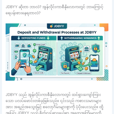
JDBYY ဆိုတာ ဘာလဲ? အွန်လိုင်းကာစီနိုလောကတွင် ဘာကြောင့်
ရေပန်းစားနေရတာလဲ?
JDBYY သည် အွန်လိုင်းကာစီနိုလောကတွင် ထင်ရှားကျော်ကြား
သော ပလပ်ဖောင်းတစ်ခုဖြစ်သည်။ ၎င်းသည် ကစားသမားများ
အား အရည်အသွေးမြင့် စလော့ဂိမ်းများစွာကို ပံ့ပိုးပေးသည်။ ထို့
အပြင်၊ JDBYY သည် စိတ်လှုပ်ရှားဖွယ်ရာ အတွေ့အကြုံများကို