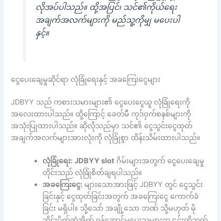
လိုအပ်ပါသည်။ ထို့အပြင်၊ သင်၏ကိုယ်ရေး
အချက်အလက်များကို မည်သူ့ကိုမျှ မပေးပါ
နှင့်။
ငွေပေးချေမှုဆိုင်ရာ လုံခြုံရေးနှင့် အခကြေးငွေများ
JDBYY သည် ကစားသမားများ၏ ငွေပေးငွေယူ လုံခြုံရေးကို
အလေးထားပါသည်။ ထို့ကြောင့် ခေတ်မီ ကုဒ်ဝှက်စနစ်များကို
အသုံးပြုထားပါသည်။ ဆိုလိုသည်မှာ သင်၏ ငွေသွင်းငွေထုတ်
အချက်အလက်များအားလုံးကို လုံခြုံစွာ ထိန်းသိမ်းထားပါသည်။
လုံခြုံရေး:
JDBYY slot
ဂိမ်းများအတွက် ငွေပေးချေမှု
တိုင်းသည် လုံခြုံစိတ်ချရပါသည်။
အခကြေးငွေ:
များသောအားဖြင့် JDBYY တွင် ငွေသွင်း
ခြင်းနှင့် ငွေထုတ်ခြင်းအတွက် အခကြေးငွေ ကောက်ခံ
ခြင်း မရှိပါ။ သို့သော် အချို့သော ဘဏ် သို့မဟုတ် မို
ဘိုင်းပိုက်ဆံအိတ် ဝန်ဆောင်မှုပေးသူများက ၎င်းတို့ဘက်