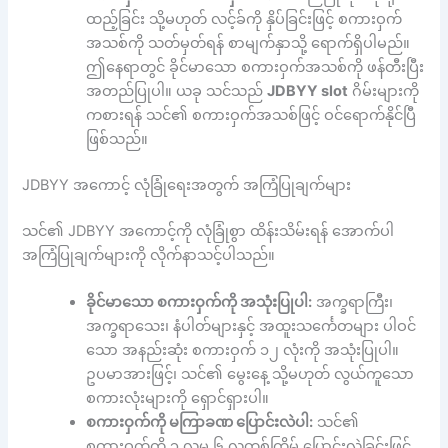
ထည့်ခြင်း သို့မဟုတ် လင့်ခ်ကို နှိပ်ခြင်းဖြင့် စကားဝှက်
အသစ်ကို သတ်မှတ်ရန် စာမျက်နှာသို့ ရောက်ရှိပါမည်။
ဤနေရာတွင် ခိုင်မာသော စကားဝှက်အသစ်ကို ဖန်တီးပြီး
အတည်ပြုပါ။ ယခု သင်သည်
JDBYY slot
ဂိမ်းများကို
ကစားရန် သင်၏ စကားဝှက်အသစ်ဖြင့် ဝင်ရောက်နိုင်ပြီ
ဖြစ်သည်။
JDBYY အကောင့် လုံခြုံရေးအတွက် အကြံပြုချက်များ
သင်၏ JDBYY အကောင့်ကို လုံခြုံစွာ ထိန်းသိမ်းရန် အောက်ပါ
အကြံပြုချက်များကို လိုက်နာသင့်ပါသည်။
ခိုင်မာသော စကားဝှက်ကို အသုံးပြုပါ:
အက္ခရာကြီး၊
အက္ခရာသေး၊ နံပါတ်များနှင့် အထူးသင်္ကေတများ ပါဝင်
သော အနည်းဆုံး စကားဝှက် ၁၂ လုံးကို အသုံးပြုပါ။
ဥပမာအားဖြင့်၊ သင်၏ မွေးနေ့ သို့မဟုတ် လွယ်ကူသော
စကားလုံးများကို ရှောင်ရှားပါ။
စကားဝှက်ကို မကြာခဏ ပြောင်းလဲပါ:
သင်၏
စကားဝှက်ကို ၃ လမှ ၆ လတစ်ကြိမ် ပြောင်းလဲခြင်းဖြင့်