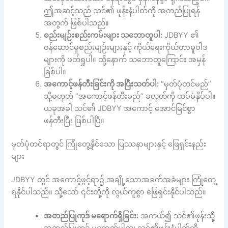
ဤအဆင့်သည် သင်၏ ဖုန်းနံပါတ်ကို အတည်ပြုရန်
အတွက် ဖြစ်ပါသည်။
စည်းမျဉ်းစည်းကမ်းများ သဘောတူပါ:
JDBYY ၏
ဝန်ဆောင်မှုစည်းမျဉ်းများနှင့် ကိုယ်ရေးကိုယ်တာမူဝါဒ
များကို ဖတ်ရှုပါ။ ထို့နောက် သဘောတူကြောင်း အမှန်
ခြစ်ပါ။
အကောင့်ဖန်တီးခြင်းကို အပြီးသတ်ပါ:
“မှတ်ပုံတင်မည်”
သို့မဟုတ် “အကောင့်ဖန်တီးမည်” ခလုတ်ကို ထပ်မံနှိပ်ပါ။
ယခုအခါ သင်၏ JDBYY အကောင့် အောင်မြင်စွာ
ဖန်တီးပြီး ဖြစ်ပါပြီ။
မှတ်ပုံတင်ရာတွင် ကြုံတွေ့နိုင်သော ပြဿနာများနှင့် ဖြေရှင်းနည်း
များ
JDBYY တွင် အကောင့်ဖွင့်ရာ၌ အချို့သောအခက်အခဲများ ကြုံတွေ့
ရနိုင်ပါသည်။ သို့သော် ၎င်းတို့ကို လွယ်ကူစွာ ဖြေရှင်းနိုင်ပါသည်။
အတည်ပြုကုဒ် မရောက်ရှိခြင်း:
အကယ်၍ သင်၏ဖုန်းသို့