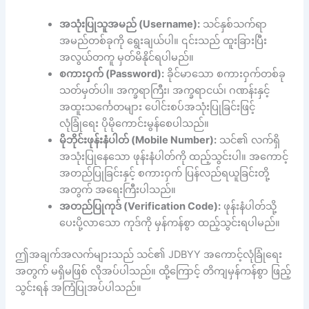
အသုံးပြုသူအမည် (Username):
သင်နှစ်သက်ရာ
အမည်တစ်ခုကို ရွေးချယ်ပါ။ ၎င်းသည် ထူးခြားပြီး
အလွယ်တကူ မှတ်မိနိုင်ရပါမည်။
စကားဝှက် (Password):
ခိုင်မာသော စကားဝှက်တစ်ခု
သတ်မှတ်ပါ။ အက္ခရာကြီး၊ အက္ခရာငယ်၊ ဂဏန်းနှင့်
အထူးသင်္ကေတများ ပေါင်းစပ်အသုံးပြုခြင်းဖြင့်
လုံခြုံရေး ပိုမိုကောင်းမွန်စေပါသည်။
မိုဘိုင်းဖုန်းနံပါတ် (Mobile Number):
သင်၏ လက်ရှိ
အသုံးပြုနေသော ဖုန်းနံပါတ်ကို ထည့်သွင်းပါ။ အကောင့်
အတည်ပြုခြင်းနှင့် စကားဝှက် ပြန်လည်ရယူခြင်းတို့
အတွက် အရေးကြီးပါသည်။
အတည်ပြုကုဒ် (Verification Code):
ဖုန်းနံပါတ်သို့
ပေးပို့လာသော ကုဒ်ကို မှန်ကန်စွာ ထည့်သွင်းရပါမည်။
ဤအချက်အလက်များသည် သင်၏ JDBYY အကောင့်လုံခြုံရေး
အတွက် မရှိမဖြစ် လိုအပ်ပါသည်။ ထို့ကြောင့် တိကျမှန်ကန်စွာ ဖြည့်
သွင်းရန် အကြံပြုအပ်ပါသည်။