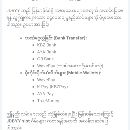
JDBYY သည် မြန်မာနိုင်ငံရှိ ကစားသမားများအတွက် အဆင်ပြေစေ
ရန် လူကြိုက်များသော ငွေပေးချေမှုနည်းလမ်းများကို ပံ့ပိုးပေးထား
ပါသည်။ ဥပမာအားဖြင့်၊
ဘဏ်ငွေလွှဲခြင်း (Bank Transfer):
KBZ Bank
AYA Bank
CB Bank
WavePay (ဘဏ်အကောင့်မှတစ်ဆင့်)
မိုဘိုင်းပိုက်ဆံအိတ်များ (Mobile Wallets):
WavePay
K Pay (KBZPay)
AYA Pay
TrueMoney
ဤနည်းလမ်းများသည် လုံခြုံစိတ်ချရပြီး မြန်ဆန်သောကြောင့်
JDBYY slot
ဂိမ်းများ ကစားရန်အတွက် အလွန်အဆင်ပြေ
ပါသည်။