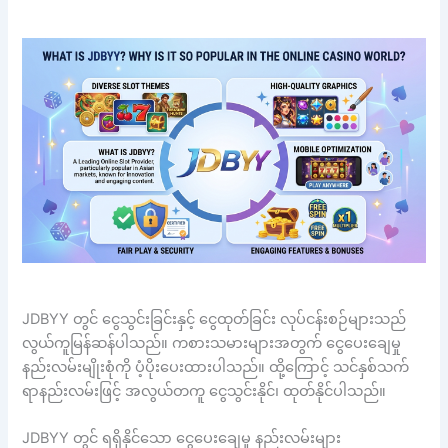
JDBYY တွင် ငွေသွင်းခြင်းနှင့် ငွေထုတ်ခြင်း လုပ်ငန်းစဉ်များသည်
လွယ်ကူမြန်ဆန်ပါသည်။ ကစားသမားများအတွက် ငွေပေးချေမှု
နည်းလမ်းမျိုးစုံကို ပံ့ပိုးပေးထားပါသည်။ ထို့ကြောင့် သင်နှစ်သက်
ရာနည်းလမ်းဖြင့် အလွယ်တကူ ငွေသွင်းနိုင်၊ ထုတ်နိုင်ပါသည်။
JDBYY တွင် ရရှိနိုင်သော ငွေပေးချေမှု နည်းလမ်းများ