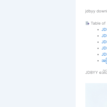
jdbyy downl
Table of
JD
JDB
JD
JDB
JDB
အခြ
JDBYY ဒေါင်