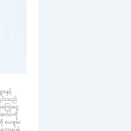
းနှင့်
 ၎င်းသည်
 ဆုကြေးငွေ
အက်ပ်ကို
ို ပေးစွမ်း
ေဘောနပ်စ်