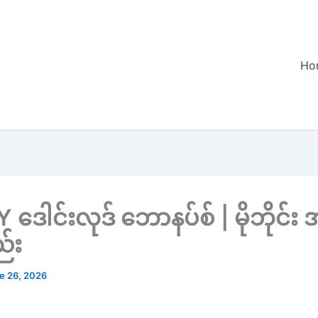
Ho
ဒေါင်းလုဒ် ဘောနပ်စ် | မိုဘိုင်း
်း
e 26, 2026