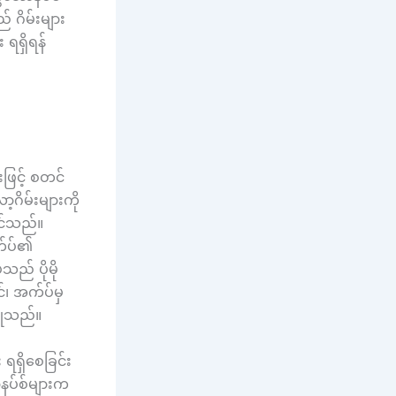
် ဂိမ်းများ
ရရှိရန်
ဖြင့် စတင်
့ဂိမ်းများကို
ုင်သည်။
က်ပ်၏
သည် ပိုမို
်၊ အက်ပ်မှ
ြုံသည်။
ရှိစေခြင်း
ောနပ်စ်များက