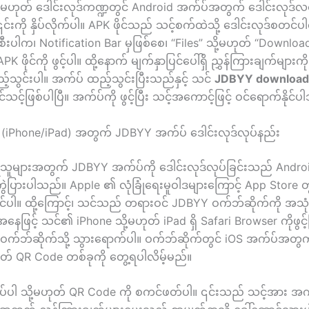
ု့မဟုတ် ဒေါင်းလုဒ်ကဏ္ဍတွင် Android အက်ပ်အတွက် ဒေါင်းလုဒ်လင့်
င်းကို နှိပ်လိုက်ပါ။ APK ဖိုင်သည် သင့်စက်ထဲသို့ ဒေါင်းလုဒ်စတင်ပါ
ီးစီးပါက၊ Notification Bar မှဖြစ်စေ၊ “Files” သို့မဟုတ် “Downloa
APK ဖိုင်ကို ဖွင့်ပါ။ ထို့နောက် မျက်နှာပြင်ပေါ်ရှိ ညွှန်ကြားချက်များက
့်သွင်းပါ။ အက်ပ် ထည့်သွင်းပြီးသည်နှင့် သင်
JDBYY download
င့်ဖြစ်ပါပြီ။ အက်ပ်ကို ဖွင့်ပြီး သင့်အကောင့်ဖြင့် ဝင်ရောက်နိုင်
 (iPhone/iPad) အတွက် JDBYY အက်ပ် ဒေါင်းလုဒ်လုပ်နည်း
ုသူများအတွက် JDBYY အက်ပ်ကို ဒေါင်းလုဒ်လုပ်ခြင်းသည် Andr
ပြားပါသည်။ Apple ၏ လုံခြုံရေးမူဝါဒများကြောင့် App Store တွင
ိုင်ပါ။ ထို့ကြောင့်၊ သင်သည် တရားဝင် JDBYY ဝက်ဘ်ဆိုက်ကို အသု
ဖြင့် သင်၏ iPhone သို့မဟုတ် iPad ရှိ Safari Browser ကိုဖွင့
က်ဘ်ဆိုက်သို့ သွားရောက်ပါ။ ဝက်ဘ်ဆိုက်တွင် iOS အက်ပ်အတွက်
ဟုတ် QR Code တစ်ခုကို တွေ့ရပါလိမ့်မည်။
 နှိပ်ပါ သို့မဟုတ် QR Code ကို စကင်ဖတ်ပါ။ ၎င်းသည် သင့်အား အက