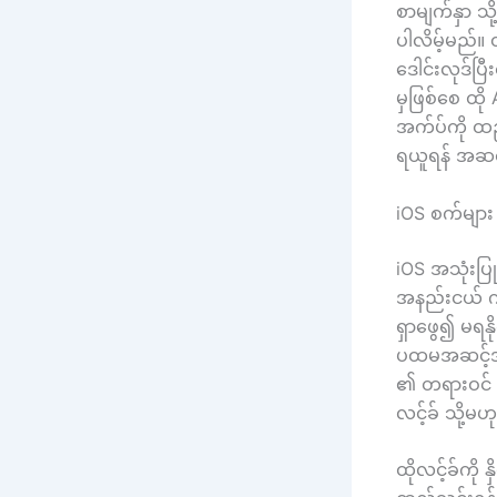
စာမျက်နှာ သိ
ပါလိမ့်မည်။ ၎
ဒေါင်းလုဒ်ပြ
မှဖြစ်စေ ထို 
အက်ပ်ကို ထည
ရယူရန် အဆင်သ
iOS စက်များ
iOS အသုံးပြ
အနည်းငယ် ကွဲ
ရှာဖွေ၍ မရန
ပထမအဆင့်အနေ
၏ တရားဝင် ဝ
လင့်ခ် သို့မ
ထိုလင့်ခ်ကို