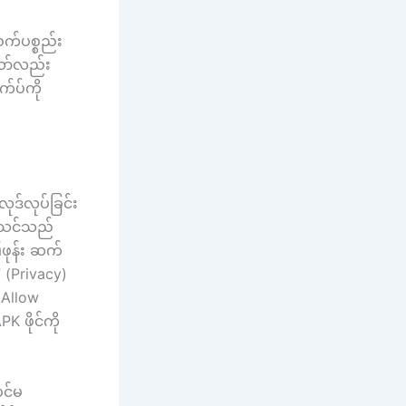
စက်ပစ္စည်း
သော်လည်း
က်ပ်ကို
ဒ်လုပ်ခြင်း
၊ သင်သည်
ဖုန်း ဆက်
” (Privacy)
(Allow
 ဖိုင်ကို
ပင်မ