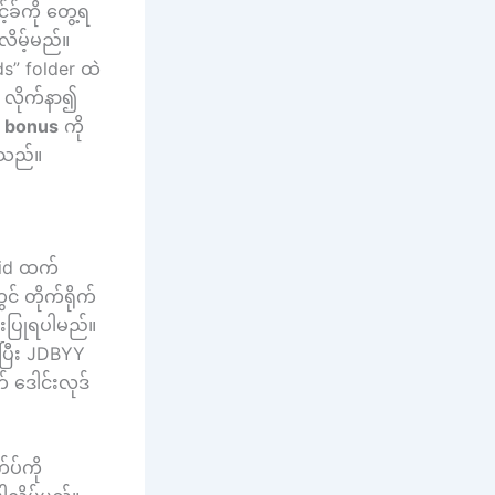
ခ်ကို တွေ့ရ
လိမ့်မည်။
ds” folder ထဲ
ို လိုက်နာ၍
 bonus
ကို
ပါသည်။
oid ထက်
် တိုက်ရိုက်
ံးပြုရပါမည်။
်ပြီး JDBYY
 ဒေါင်းလုဒ်
်ပ်ကို