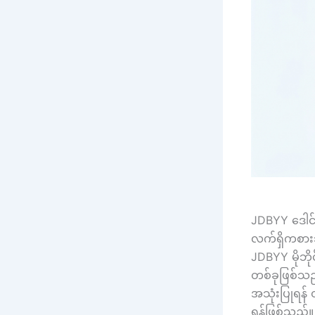
JDBYY ဒေါင်
လက်ရှိကစားသ
JDBYY မိုဘိုင
တစ်ခုဖြစ်သည
အသုံးပြုရန် တ
ရန်ဖြစ်သည်။