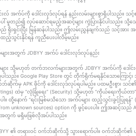
င်းလ် အက်ပ်ကို ဒေါင်းလုဒ်လုပ်ရန် နည်းလမ်းများစွာရှိပါသည်။ သင့်
ေါ် မူတည်၍ လုပ်ဆောင်ရမည့်အဆင့်များ ကွဲပြားနိုင်ပါသည်။ သို့
သည် ရိုးရှင်းပြီး မြန်ဆန်ပါသည်။ ဤလမ်းညွှန်ချက်သည် သင့်အား အ
 ထည့်သွင်းနိုင်ရန် ကူညီပေးပါလိမ့်မည်။
များအတွက် JDBYY အက်ပ် ဒေါင်းလုဒ်လုပ်နည်း
်းများ သို့မဟုတ် တက်ဘလက်များအတွက် JDBYY အက်ပ်ကို ဒေါင်းလု
ါသည်။ Google Play Store တွင် တိုက်ရိုက်မရနိုင်သောကြောင့်
ဘ်ဆိုက်မှ APK ဖိုင်ကို ဒေါင်းလုဒ်လုပ်ရပါမည်။ ပထမဦးစွာ၊ သင်၏
tings) ထဲမှ “လုံခြုံရေး” (Security) သို့မဟုတ် “ကိုယ်ရေးကိုယ်တာ
းပါ။ ထို့နောက် “ရင်းမြစ်မသိသော အက်ပ်များ ထည့်သွင်းခွင့်ပြုရန်” 
 from unknown sources) option ကို ဖွင့်ပေးပါ။ ဤအဆင့်သည် APK
်အတွက် မရှိမဖြစ်လိုအပ်ပါသည်။
DBYY ၏ တရားဝင် ဝက်ဘ်ဆိုက်သို့ သွားရောက်ပါ။ ဝက်ဘ်ဆိုက်၏ 