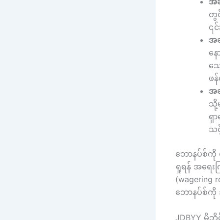
အဆင
တွင
၎င်
အဆင
နေ
သေ
ဖန်
အဆင
သို
ရှာ
သင့
ဘောနပ်စ်ကိ
ရှုရန် အရေးက
(wagering r
ဘောနပ်စ်ကို
JDBYY မိုဘို