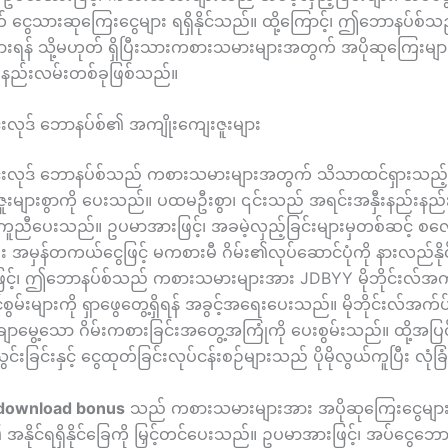
တ် ငွေသားဆုကြေးငွေများ ရရှိနိုင်သည်။ ထို့ကြောင့်၊ ဤဘောနပ်စ်သည
းရန် သို့မဟုတ် ရှိပြီးသားကစားသမားများအတွက် အပိုဆုကြေးများ 
းနည်းလမ်းတစ်ခုဖြစ်သည်။
းလုဒ် ဘောနပ်စ်၏ အကျိုးကျေးဇူးများ
်းလုဒ် ဘောနပ်စ်သည် ကစားသမားများအတွက် သိသာထင်ရှားသည့်
ူးများစွာကို ပေးသည်။ ပထမဦးစွာ၊ ၎င်းသည် အရင်းအနှီးနည်းနည်း
 ကူညီပေးသည်။ ဥပမာအားဖြင့်၊ အခမဲ့လှည့်ခြင်းများမှတစ်ဆင့် စလော
ပြီး အမှန်တကယ်ငွေဖြင့် မကစားမီ ဂိမ်း၏လုပ်ဆောင်ပုံကို နားလည်နိ
င့်၊ ဤဘောနပ်စ်သည် ကစားသမားများအား JDBYY မိုဘိုင်းလ်အ
်စွမ်းများကို ရှာဖွေတွေ့ရှိရန် အခွင့်အရေးပေးသည်။ မိုဘိုင်းလ်အက်ပ်
ချောမွေ့သော ဂိမ်းကစားခြင်းအတွေ့အကြုံကို ပေးစွမ်းသည်။ ထို့အပြင
င်းခြင်းနှင့် ငွေထုတ်ခြင်းလုပ်ငန်းစဉ်များသည် ပိုမိုလွယ်ကူပြီး လုံခ
download bonus
သည် ကစားသမားများအား အပိုဆုကြေးငွေများ ရ
ု့၏ အနိုင်ရရှိနိုင်ခြေကို မြှင့်တင်ပေးသည်။ ဥပမာအားဖြင့်၊ အပ်ငွေဘ