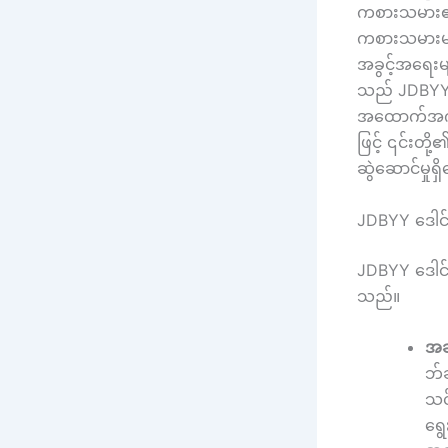
ကစားသမား၏ အ
ကစားသမားများ
အခွင့်အရေးမျ
သည် JDBYY 
အထောက်အကူပ
ဖြင့် ၎င်းတ
ဆွဲဆောင်မှုရ
JDBYY ဒေါင်း
JDBYY ဒေါင်း
သည်။
အဆင
ဘ်ဆ
သင်
ရွေ