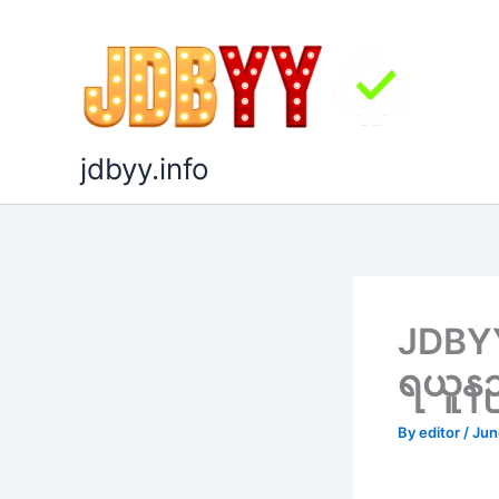
Skip
to
content
jdbyy.info
JDBYY 
ရယူနည
By
editor
/
Jun