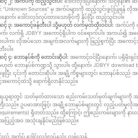
့် ၂: အက်ပ်ကို ထည့်သွင်းပါ:
ဒေါင်းလုဒ်ပြီးနောက်၊ သင့်ဖုန်း၏ 
် “Unknown Sources” မှ အက်ပ်များကို ထည့်သွင်းခွင့်ပြုရန် လိုအ
းနောက်၊ ဒေါင်းလုဒ်လုပ်ထားသောဖိုင်ကို နှိပ်ပြီး ထည့်သွင်းပါ။
့် ၃: အကောင့်ဖန်တီးပါ သို့မဟုတ် လက်မှတ်ထိုးဝင်ပါ:
အက်ပ်ကို ထ
ာက်၊ လက်ရှိ JDBYY အကောင့်ရှိပါက ဝင်ရောက်ပါ။ အကယ်၍ အကော
းပါက၊ လိုအပ်သော အချက်အလက်များကို ဖြည့်စွက်ပြီး အကောင့
တီးပါ။
့် ၄: ဘောနပ်စ်ကို တောင်းဆိုပါ:
အကောင့်ဝင်ပြီးနောက်၊ ပရိုမိုးရှင
့မဟုတ် ဘောနပ်စ်ကဏ္ဍသို့ သွားပါ။ ထို့နောက်၊ JDBYY download 
ဖွေပြီး ၎င်းကို တောင်းဆိုပါ။ အချို့ကိစ္စများတွင်၊ ဘောနပ်စ်သည
်အကောင့်ထဲသို့ ရောက်ရှိလာနိုင်သည်။
ု ရယူရာတွင် သတ်မှတ်ထားသော စည်းကမ်းသတ်မှတ်ချက်များကို အ
ြီးသည်။ ဥပမာအားဖြင့်၊ အချို့ဘောနပ်စ်များတွင် လှည့်ပတ်မှုလိုအ
equirements) ရှိတတ်သည်။ ထို့ကြောင့်၊ ဤစည်းကမ်းများကို နားလည
 အပြည့်အဝ အသုံးချနိုင်မည်ဖြစ်သည်။
င်းလ် အက်ပ် ဒေါင်းလုဒ်လုပ်နည်း လမ်းညွှန်