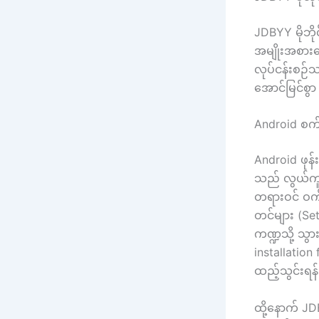
JDBYY မိုဘို
အမျိုးအစားပ
လုပ်ငန်းစဉ်
အောင်မြင်စွာ
Android စက်
Android ဖုန
သည် လွယ်ကူပ
တရားဝင် ဝက်
တင်များ (Set
ကဏ္ဍသို့ သွာ
installation
ထည့်သွင်းရန
ထို့နောက် J