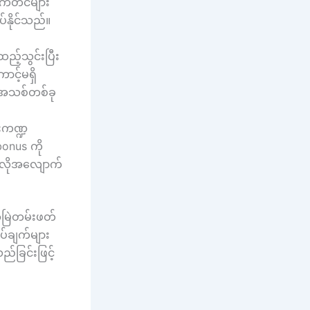
ဆက်တင်များ
ပ်နိုင်သည်။
ည့်သွင်းပြီး
င့်မရှိ
်အသစ်တစ်ခု
်းကဏ္ဍ
bonus ကို
် အလိုအလျောက်
မြဲတမ်းဖတ်
ပ်ချက်များ
်ခြင်းဖြင့်