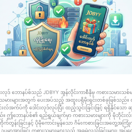
းလုဒ် ဘောနပ်စ်သည် JDBYY အွန်လိုင်းကာစီနိုမှ ကစားသမားသစ်မျာ
မားများအတွက် ပေးအပ်သည့် အထူးပရိုမိုးရှင်းတစ်ခုဖြစ်သည်။
်းလ်အက်ပ်ကို ဒေါင်းလုဒ်လုပ်ပြီး ထည့်သွင်းခြင်းဖြင့် ရရှိနိုင်သော
်။ ဤဘောနပ်စ်၏ ရည်ရွယ်ချက်မှာ ကစားသမားများကို မိုဘိုင်းလ်
ိုက်တွန်းခြင်းနှင့် ပိုမိုကောင်းမွန်သော ဂိမ်းကစားခြင်းအတွေ့အကြုံက
 ဥပမာအားဖြင့်၊ ကစားသမားများသည် အခမဲ့လှည့်ခြင်းများ၊ အပ်ငွ