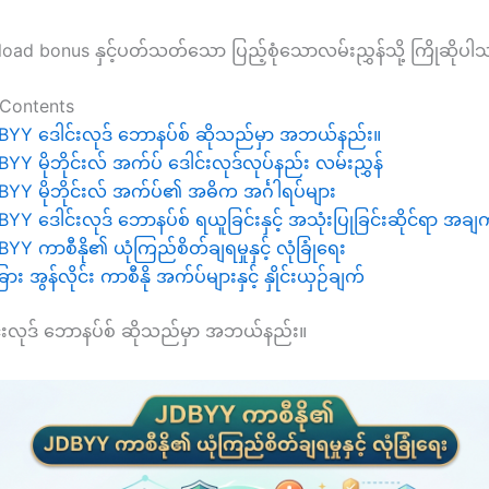
oad bonus နှင့်ပတ်သတ်သော ပြည့်စုံသောလမ်းညွှန်သို့ ကြိုဆိုပါ
 Contents
BYY ဒေါင်းလုဒ် ဘောနပ်စ် ဆိုသည်မှာ အဘယ်နည်း။
YY မိုဘိုင်းလ် အက်ပ် ဒေါင်းလုဒ်လုပ်နည်း လမ်းညွှန်
BYY မိုဘိုင်းလ် အက်ပ်၏ အဓိက အင်္ဂါရပ်များ
YY ဒေါင်းလုဒ် ဘောနပ်စ် ရယူခြင်းနှင့် အသုံးပြုခြင်းဆိုင်ရာ အ
YY ကာစီနို၏ ယုံကြည်စိတ်ချရမှုနှင့် လုံခြုံရေး
ား အွန်လိုင်း ကာစီနို အက်ပ်များနှင့် နှိုင်းယှဉ်ချက်
းလုဒ် ဘောနပ်စ် ဆိုသည်မှာ အဘယ်နည်း။