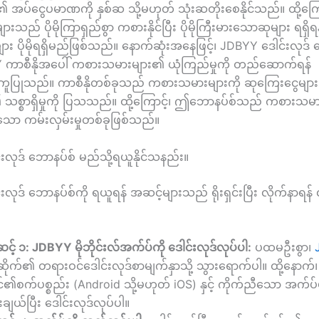
ပ်ငွေပမာဏကို နှစ်ဆ သို့မဟုတ် သုံးဆတိုးစေနိုင်သည်။ ထို့ကြော
သည် ပိုမိုကြာရှည်စွာ ကစားနိုင်ပြီး ပိုမိုကြီးမားသောဆုများ ရရှိရန
ား ပိုမိုရရှိမည်ဖြစ်သည်။ နောက်ဆုံးအနေဖြင့်၊ JDBYY ဒေါင်းလုဒ် 
ကာစီနိုအပေါ် ကစားသမားများ၏ ယုံကြည်မှုကို တည်ဆောက်ရန်
ြုသည်။ ကာစီနိုတစ်ခုသည် ကစားသမားများကို ဆုကြေးငွေများ 
ို့၏ သစ္စာရှိမှုကို ပြသသည်။ ထို့ကြောင့်၊ ဤဘောနပ်စ်သည် ကစားသ
ှိသော ကမ်းလှမ်းမှုတစ်ခုဖြစ်သည်။
လုဒ် ဘောနပ်စ် မည်သို့ရယူနိုင်သနည်း။
လုဒ် ဘောနပ်စ်ကို ရယူရန် အဆင့်များသည် ရိုးရှင်းပြီး လိုက်နာရန်
့် ၁: JDBYY မိုဘိုင်းလ်အက်ပ်ကို ဒေါင်းလုဒ်လုပ်ပါ:
ပထမဦးစွာ၊
ိုက်၏ တရားဝင်ဒေါင်းလုဒ်စာမျက်နှာသို့ သွားရောက်ပါ။ ထို့နောက်၊
၏စက်ပစ္စည်း (Android သို့မဟုတ် iOS) နှင့် ကိုက်ညီသော အက်ပ်ဗာ
းချယ်ပြီး ဒေါင်းလုဒ်လုပ်ပါ။