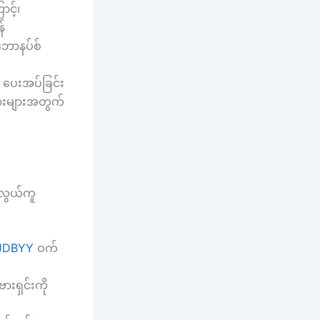
င့်၊
်
ဘောနပ်စ်
ပေးအပ်ခြင်း
မားများအတွက်
 လွယ်ကူ
JDBYY
ဝက်
းရှင်းကို