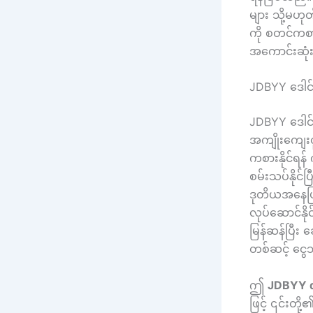
များ သို့မဟု
ကို စတင်ကစာ
အကောင်းဆုံ
JDBYY ဒေါင်
JDBYY ဒေါင
အကျိုးကျေးဇ
ကစားနိုင်ရန်
စမ်းသပ်နိုင်
ဒုတိယအနေဖြ
လုပ်ဆောင်နိုင
မြန်ဆန်ပြီး 
တစ်ဆင့် ငွေသွ
ဤ
JDBYY 
ဖြင့် ၎င်းတိ