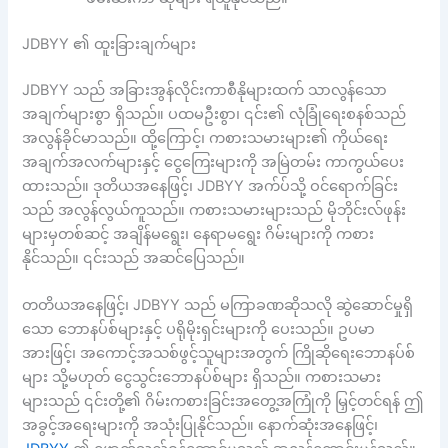
JDBYY ၏ ထူးခြားချက်များ
JDBYY သည် အခြားအွန်လိုင်းကာစီနိုများထက် သာလွန်သော
အချက်များစွာ ရှိသည်။ ပထမဦးစွာ၊ ၎င်း၏ လုံခြုံရေးစနစ်သည်
အလွန်ခိုင်မာသည်။ ထို့ကြောင့်၊ ကစားသမားများ၏ ကိုယ်ရေး
အချက်အလက်များနှင့် ငွေကြေးများကို အမြဲတမ်း ကာကွယ်ပေး
ထားသည်။ ဒုတိယအနေဖြင့်၊ JDBYY အက်ပ်သို့ ဝင်ရောက်ခြင်း
သည် အလွန်လွယ်ကူသည်။ ကစားသမားများသည် မိုဘိုင်းလ်ဖုန်း
များမှတစ်ဆင့် အချိန်မရွေး၊ နေရာမရွေး ဂိမ်းများကို ကစား
နိုင်သည်။ ၎င်းသည် အဆင်ပြေသည်။
တတိယအနေဖြင့်၊ JDBYY သည် မကြာခဏဆိုသလို ဆွဲဆောင်မှုရှိ
သော ဘောနပ်စ်များနှင့် ပရိုမိုးရှင်းများကို ပေးသည်။ ဥပမာ
အားဖြင့်၊ အကောင့်အသစ်ဖွင့်သူများအတွက် ကြိုဆိုရေးဘောနပ်စ်
များ သို့မဟုတ် ငွေသွင်းဘောနပ်စ်များ ရှိသည်။ ကစားသမား
များသည် ၎င်းတို့၏ ဂိမ်းကစားခြင်းအတွေ့အကြုံကို မြှင့်တင်ရန် ဤ
အခွင့်အရေးများကို အသုံးပြုနိုင်သည်။ နောက်ဆုံးအနေဖြင့်၊