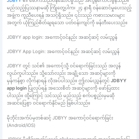
JDBYY
၏ ဖောက်သည်ဝန်ဆောင်မှုသည် အလွန်ကောင်းမွန်သည်။
မည်သည့်ပြဿနာမဆို ကြုံတွေ့ပါက၊ ၂၄ နာရီ ဝန်ဆောင်မှုပေးသည့်
အဖွဲ့က ကူညီပေးရန် အသင့်ရှိသည်။ ၎င်းသည် ကစားသမားများ
အတွက် ယုံကြည်စိတ်ချရသော ပတ်ဝန်းကျင်ကို ဖန်တီးပေးသည်။
JDBYY app login: အကောင့်ဝင်နည်း အဆင့်ဆင့် လမ်းညွှန်
JDBYY App Login: အကောင့်ဝင်နည်း အဆင့်ဆင့် လမ်းညွှန်
JDBYY တွင် သင်၏ အကောင့်သို့ ဝင်ရောက်ခြင်းသည် အလွန်
လွယ်ကူပါသည်။ သို့သော်လည်း အချို့သော အဆင့်များကို
မှန်ကန်စွာ လိုက်နာရန် လိုအပ်ပါသည်။ ဤလမ်းညွှန်တွင်
JDBYY
app login
ပြုလုပ်ရန် အသေးစိတ် အဆင့်များကို ဖော်ပြထား
ပါသည်။ ထို့ကြောင့် သင်သည် မည်သည့် စက်ပစ္စည်းမှမဆို
အဆင်ပြေစွာ ဝင်ရောက်နိုင်မည် ဖြစ်ပါသည်။
မိုဘိုင်းအက်ပ်မှတစ်ဆင့် JDBYY အကောင့်ဝင်ရောက်ခြင်း
(Android/iOS)