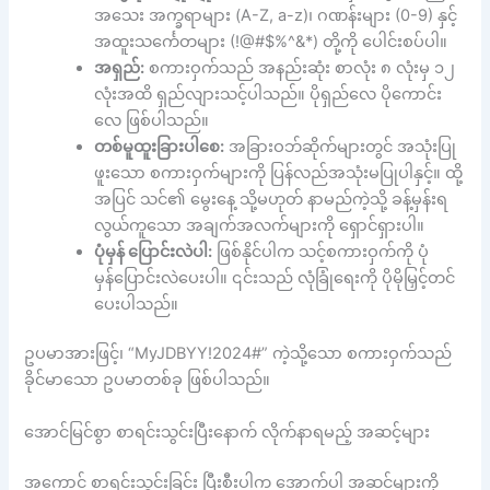
အသေး အက္ခရာများ (A-Z, a-z)၊ ဂဏန်းများ (0-9) နှင့်
အထူးသင်္ကေတများ (!@#$%^&*) တို့ကို ပေါင်းစပ်ပါ။
အရှည်:
စကားဝှက်သည် အနည်းဆုံး စာလုံး ၈ လုံးမှ ၁၂
လုံးအထိ ရှည်လျားသင့်ပါသည်။ ပိုရှည်လေ ပိုကောင်း
လေ ဖြစ်ပါသည်။
တစ်မူထူးခြားပါစေ:
အခြားဝဘ်ဆိုက်များတွင် အသုံးပြု
ဖူးသော စကားဝှက်များကို ပြန်လည်အသုံးမပြုပါနှင့်။ ထို့
အပြင် သင်၏ မွေးနေ့ သို့မဟုတ် နာမည်ကဲ့သို့ ခန့်မှန်းရ
လွယ်ကူသော အချက်အလက်များကို ရှောင်ရှားပါ။
ပုံမှန် ပြောင်းလဲပါ:
ဖြစ်နိုင်ပါက သင့်စကားဝှက်ကို ပုံ
မှန်ပြောင်းလဲပေးပါ။ ၎င်းသည် လုံခြုံရေးကို ပိုမိုမြှင့်တင်
ပေးပါသည်။
ဥပမာအားဖြင့်၊ “MyJDBYY!2024#” ကဲ့သို့သော စကားဝှက်သည်
ခိုင်မာသော ဥပမာတစ်ခု ဖြစ်ပါသည်။
အောင်မြင်စွာ စာရင်းသွင်းပြီးနောက် လိုက်နာရမည့် အဆင့်များ
အကောင့် စာရင်းသွင်းခြင်း ပြီးစီးပါက အောက်ပါ အဆင့်များကို