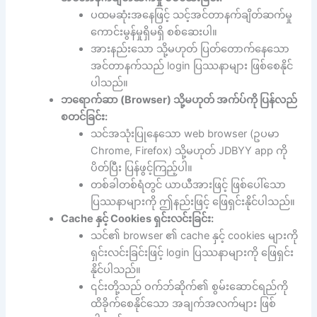
ပထမဆုံးအနေဖြင့် သင့်အင်တာနက်ချိတ်ဆက်မှု
ကောင်းမွန်မှုရှိမရှိ စစ်ဆေးပါ။
အားနည်းသော သို့မဟုတ် ပြတ်တောက်နေသော
အင်တာနက်သည် login ပြဿနာများ ဖြစ်စေနိုင်
ပါသည်။
ဘရောက်ဆာ (Browser) သို့မဟုတ် အက်ပ်ကို ပြန်လည်
စတင်ခြင်း:
သင်အသုံးပြုနေသော web browser (ဥပမာ
Chrome, Firefox) သို့မဟုတ် JDBYY app ကို
ပိတ်ပြီး ပြန်ဖွင့်ကြည့်ပါ။
တစ်ခါတစ်ရံတွင် ယာယီအားဖြင့် ဖြစ်ပေါ်သော
ပြဿနာများကို ဤနည်းဖြင့် ဖြေရှင်းနိုင်ပါသည်။
Cache နှင့် Cookies ရှင်းလင်းခြင်း:
သင်၏ browser ၏ cache နှင့် cookies များကို
ရှင်းလင်းခြင်းဖြင့် login ပြဿနာများကို ဖြေရှင်း
နိုင်ပါသည်။
၎င်းတို့သည် ဝက်ဘ်ဆိုက်၏ စွမ်းဆောင်ရည်ကို
ထိခိုက်စေနိုင်သော အချက်အလက်များ ဖြစ်