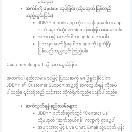
ပါသည်။
အက်ပ်ကို Update လုပ်ခြင်း (သို့မဟုတ် ပြန်လည်
ထည့်သွင်းခြင်း):
JDBYY mobile app ကို အသုံးပြုနေပါက၊ app
သည် နောက်ဆုံး version ဖြစ်မဖြစ် စစ်ဆေးပါ။
အကယ်၍ မဟုတ်ပါက၊ update လုပ်ပါ။
ပြဿနာ ဆက်ရှိနေပါက၊ app ကို ဖျက်ပြီး
ပြန်လည်ထည့်သွင်းကြည့်ပါ။
Customer Support သို့ ဆက်သွယ်ခြင်း
အထက်ပါ နည်းလမ်းများဖြင့် ပြဿနာကို မဖြေရှင်းနိုင်ပါက
JDBYY ၏ Customer Support အဖွဲ့သို့ ဆက်သွယ်ရန် လိုအပ်
ပါသည်။ ၎င်းတို့သည် သင့်အား တိုက်ရိုက်ကူညီပေးနိုင်ပါသည်။
ဆက်သွယ်ရန် နည်းလမ်းများ:
JDBYY ဝက်ဘ်ဆိုက်တွင် “Contact Us”
သို့မဟုတ် “ဆက်သွယ်ရန်” ကဏ္ဍကို ရှာဖွေပါ။
အများအားဖြင့် Live Chat, Email သို့မဟုတ် ဖုန်း