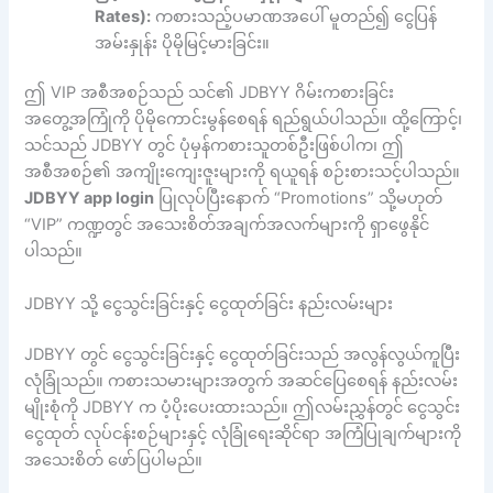
Rates):
ကစားသည့်ပမာဏအပေါ် မူတည်၍ ငွေပြန်
အမ်းနှုန်း ပိုမိုမြင့်မားခြင်း။
ဤ VIP အစီအစဉ်သည် သင်၏ JDBYY ဂိမ်းကစားခြင်း
အတွေ့အကြုံကို ပိုမိုကောင်းမွန်စေရန် ရည်ရွယ်ပါသည်။ ထို့ကြောင့်၊
သင်သည် JDBYY တွင် ပုံမှန်ကစားသူတစ်ဦးဖြစ်ပါက၊ ဤ
အစီအစဉ်၏ အကျိုးကျေးဇူးများကို ရယူရန် စဉ်းစားသင့်ပါသည်။
JDBYY app login
ပြုလုပ်ပြီးနောက် “Promotions” သို့မဟုတ်
“VIP” ကဏ္ဍတွင် အသေးစိတ်အချက်အလက်များကို ရှာဖွေနိုင်
ပါသည်။
JDBYY သို့ ငွေသွင်းခြင်းနှင့် ငွေထုတ်ခြင်း နည်းလမ်းများ
JDBYY တွင် ငွေသွင်းခြင်းနှင့် ငွေထုတ်ခြင်းသည် အလွန်လွယ်ကူပြီး
လုံခြုံသည်။ ကစားသမားများအတွက် အဆင်ပြေစေရန် နည်းလမ်း
မျိုးစုံကို JDBYY က ပံ့ပိုးပေးထားသည်။ ဤလမ်းညွှန်တွင် ငွေသွင်း
ငွေထုတ် လုပ်ငန်းစဉ်များနှင့် လုံခြုံရေးဆိုင်ရာ အကြံပြုချက်များကို
အသေးစိတ် ဖော်ပြပါမည်။