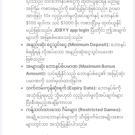
၎င်းသည် သင်ဘောနပ်စ်ငွေကို ထုတ်ယူနိုင်ရန် မည်မျှ
အကြိမ် ကစားရမည်ကို ဖော်ပြခြင်းဖြစ်သည်။ ဥပမာ
အားဖြင့်၊ 10x လှည့်ပတ်မှုလိုအပ်ချက်နှင့် ဘောနပ်စ်
$100 ရပါက၊ သင် $1000 ဖိုး ကစားပြီးမှ ထုတ်ယူနိုင်
မည်ဖြစ်သည်။
JDBYY app login
ပြီးတိုင်း ဤအချက်
များကို အမြဲစစ်ဆေးသင့်သည်။
အနည်းဆုံး ငွေသွင်းငွေ (Minimum Deposit):
ဘောနပ်
စ်ရရှိရန် လိုအပ်သော အနည်းဆုံးငွေသွင်းပမာဏ
ဖြစ်သည်။
အများဆုံး ဘောနပ်စ်ပမာဏ (Maximum Bonus
Amount):
သင်ရရှိနိုင်သည့် ဘောနပ်စ်ငွေ၏ အမြင့်ဆုံး
ပမာဏကို သတ်မှတ်ထားခြင်း။
သက်တမ်းကုန်ဆုံးရက် (Expiry Date):
ဘောနပ်စ်ကို
အသုံးပြုရမည့် သို့မဟုတ် လှည့်ပတ်မှုလိုအပ်ချက်များ
ပြီးစီးရမည့်အချိန်ကာလ။
ကန့်သတ်ထားသော ဂိမ်းများ (Restricted Games):
အချို့သောဘောနပ်စ်များကို သီးခြားဂိမ်းအမျိုးအစား
များတွင်သာ အသုံးပြုနိုင်ပါသည်။