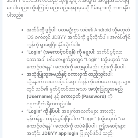
JDBYY မိုဘိုင်းအက်ပ်သည် သုံးစွဲသူများအတွက် အလွန်အဆင်ပြေ
စေပါသည်။ ထို့ကြောင့် မည်သည့်နေရာမှမဆို ဂိမ်းများကို ကစားနိုင်
ပါသည်။
အက်ပ်ကို ဖွင့်ပါ
: ပထမဦးစွာ သင်၏ Android သို့မဟုတ်
iOS စက်တွင် JDBYY အက်ပ်ကို ဖွင့်လိုက်ပါ။ အက်ပ်အိုင်
ကွန်ကို ရှာဖွေပြီး နှိပ်လိုက်ပါ။
“Login” (အကောင့်ဝင်ရန်) ကို ရွေးပါ
: အက်ပ်ပွင့်လာ
သောအခါ ပင်မစာမျက်နှာတွင် “Login” (သို့မဟုတ် “အ
ကောင့်ဝင်ရန်”) ခလုတ်ကို တွေ့ရပါမည်။ ၎င်းကို နှိပ်ပါ။
အသုံးပြုသူအမည်နှင့် စကားဝှက် ထည့်သွင်းပါ
:
ထို့နောက် အကောင့်ဝင်ရောက်ရန် လိုအပ်သော နေရာများ
တွင် သင်၏ မှတ်ပုံတင်ထားသော
အသုံးပြုသူအမည်
(Username)
နှင့်
စကားဝှက် (Password)
ကို
ဂရုတစိုက် ရိုက်ထည့်ပါ။
“Login” ကို နှိပ်ပါ
: အချက်အလက်များ အားလုံး
မှန်ကန်စွာ ထည့်သွင်းပြီးပါက “Login” (သို့မဟုတ် “အ
ကောင့်ဝင်ရန်”) ခလုတ်ကို ထပ်မံနှိပ်ပါ။ ဤအဆင့်များ
အတိုင်း
JDBYY app login
ပြုလုပ်နိုင်ပါသည်။