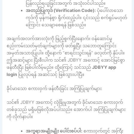
ပြန်လည်ရယူခြင်းအတွက် အသုံးဝင်ပါသည်။
အတည်ပြုကုဒ် (Verification Code):
ပုံပေါ်လာသော
ကုဒ်ကို မှန်ကန်စွာ ရိုက်ထည့်ပါ။ ၎င်းသည် စက်ရုပ်မဟုတ်
ကြောင်း သေချာစေရန် ဖြစ်သည်။
အချက်အလက်အားလုံးကို ဖြည့်စွက်ပြီးနောက်၊ ဝန်ဆောင်မှု
စည်းကမ်းသတ်မှတ်ချက်များကို ဖတ်ရှုပြီး သဘောတူကြောင်း
အမှတ်အသားပြုပါ။ ထို့နောက် “စာရင်းသွင်းရန်” ခလုတ်ကို နှိပ်ပါ။
ဤအဆင့်များ ပြီးစီးပါက သင်၏ JDBYY အကောင့် အောင်မြင်စွာ
ဖန်တီးပြီး ဖြစ်ပါလိမ့်မည်။ ထို့ကြောင့် သင်သည်
JDBYY app
login
ပြုလုပ်ရန် အဆင်သင့် ဖြစ်သွားပါပြီ။
ခိုင်မာသော စကားဝှက် ဖန်တီးခြင်း အကြံပြုချက်များ
သင်၏ JDBYY အကောင့် လုံခြုံမှုအတွက် ခိုင်မာသော စကားဝှက်
တစ်ခုသည် မရှိမဖြစ်လိုအပ်ပါသည်။ အောက်ပါ အကြံပြုချက်များ
ကို လိုက်နာပါ။
အက္ခရာအမျိုးမျိုး ပေါင်းစပ်ပါ:
စကားဝှက်တွင် အကြီး