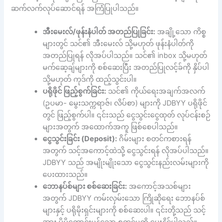
ဆက်လက်လုပ်ဆောင်ရန် အကြံပြုပါသည်။
အီးမေးလ်/ဖုန်းနံပါတ် အတည်ပြုခြင်း:
အချို့သော ကိစ္စ
များတွင် သင်၏ အီးမေးလ် သို့မဟုတ် ဖုန်းနံပါတ်ကို
အတည်ပြုရန် လိုအပ်ပါသည်။ သင်၏ inbox သို့မဟုတ်
မက်ဆေ့ချ်များကို စစ်ဆေးပြီး အတည်ပြုလင့်ခ်ကို နှိပ်ပါ
သို့မဟုတ် ကုဒ်ကို ထည့်သွင်းပါ။
ပရိုဖိုင် ဖြည့်စွက်ခြင်း:
သင်၏ ကိုယ်ရေးအချက်အလက်
(ဥပမာ- မွေးသက္ကရာဇ်၊ လိပ်စာ) များကို JDBYY ပရိုဖိုင်
တွင် ဖြည့်စွက်ပါ။ ၎င်းသည် ငွေသွင်းငွေထုတ် လုပ်ငန်းစဉ်
များအတွက် အထောက်အကူ ဖြစ်စေပါသည်။
ငွေသွင်းခြင်း (Deposit):
ဂိမ်းများ စတင်ကစားရန်
အတွက် သင့်အကောင့်ထဲသို့ ငွေသွင်းရန် လိုအပ်ပါသည်။
JDBYY သည် အမျိုးမျိုးသော ငွေသွင်းနည်းလမ်းများကို
ပေးထားသည်။
ဘောနပ်စ်များ စစ်ဆေးခြင်း:
အကောင့်အသစ်များ
အတွက် JDBYY ကမ်းလှမ်းသော ကြိုဆိုရေး ဘောနပ်စ်
များနှင့် ပရိုမိုးရှင်းများကို စစ်ဆေးပါ။ ၎င်းတို့သည် သင့်