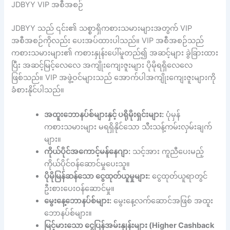
JDBYY VIP အစီအစဉ်
JDBYY သည် ၎င်း၏ သစ္စာရှိကစားသမားများအတွက် VIP
အစီအစဉ်ကိုလည်း ပေးအပ်ထားပါသည်။ VIP အစီအစဉ်သည်
ကစားသမားများ၏ ကစားနှုန်းပေါ်မူတည်၍ အဆင့်များ ခွဲခြားထား
ပြီး အဆင့်မြင့်လေလေ အကျိုးကျေးဇူးများ ပိုမိုရရှိလေလေ
ဖြစ်သည်။ VIP အဖွဲ့ဝင်များသည် အောက်ပါအကျိုးကျေးဇူးများကို
ခံစားနိုင်ပါသည်။
အထူးဘောနပ်စ်များနှင့် ပရိုမိုးရှင်းများ:
ပုံမှန်
ကစားသမားများ မရရှိနိုင်သော သီးသန့်ကမ်းလှမ်းချက်
များ။
ကိုယ်ပိုင်အကောင့်မန်နေဂျာ:
သင့်အား ကူညီပေးမည့်
ကိုယ်ပိုင်ဝန်ဆောင်မှုပေးသူ။
ပိုမိုမြန်ဆန်သော ငွေထုတ်ယူမှုများ:
ငွေထုတ်ယူရာတွင်
ဦးစားပေးဝန်ဆောင်မှု။
မွေးနေ့ဘောနပ်စ်များ:
မွေးနေ့လက်ဆောင်အဖြစ် အထူး
ဘောနပ်စ်များ။
မြင့်မားသော ငွေပြန်အမ်းနှုန်းများ (Higher Cashback