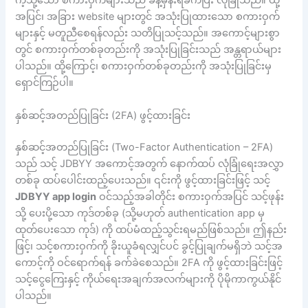
ကဲ့သို့သော စကားဝှက်များသည် ခန့်မှန်းရခက်ပြီး လုံခြုံသည်။ ထို့
အပြင်၊ အခြား website များတွင် အသုံးပြုထားသော စကားဝှက်
များနှင့် မတူညီစေရန်လည်း သတိပြုသင့်သည်။ အကောင့်များစွာ
တွင် စကားဝှက်တစ်ခုတည်းကို အသုံးပြုခြင်းသည် အန္တရာယ်များ
ပါသည်။ ထို့ကြောင့်၊ စကားဝှက်တစ်ခုတည်းကို အသုံးပြုခြင်းမှ
ရှောင်ကြဉ်ပါ။
နှစ်ဆင့်အတည်ပြုခြင်း (2FA) ဖွင့်ထားခြင်း
နှစ်ဆင့်အတည်ပြုခြင်း (Two-Factor Authentication – 2FA)
သည် သင့် JDBYY အကောင့်အတွက် နောက်ထပ် လုံခြုံရေးအလွှာ
တစ်ခု ထပ်ပေါင်းထည့်ပေးသည်။ ၎င်းကို ဖွင့်ထားခြင်းဖြင့် သင့်
JDBYY app login
ဝင်သည့်အခါတိုင်း စကားဝှက်အပြင် သင့်ဖုန်း
သို့ ပေးပို့သော ကုဒ်တစ်ခု (သို့မဟုတ် authentication app မှ
ထုတ်ပေးသော ကုဒ်) ကို ထပ်မံထည့်သွင်းရမည်ဖြစ်သည်။ ဤနည်း
ဖြင့်၊ သင့်စကားဝှက်ကို ခိုးယူခံရလျှင်ပင် ခွင့်ပြုချက်မရှိဘဲ သင့်အ
ကောင့်ကို ဝင်ရောက်ရန် ခက်ခဲစေသည်။ 2FA ကို ဖွင့်ထားခြင်းဖြင့်
သင့်ငွေကြေးနှင့် ကိုယ်ရေးအချက်အလက်များကို ပိုမိုကာကွယ်နိုင်
ပါသည်။