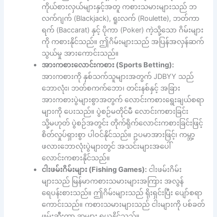
ကိုယ်စားလှယ်များနှင့်အတူ ကစားသမားများသည် ဘ
လက်ဂျက် (Blackjack), ရူးလက် (Roulette), ဘတ်ကာ
ရက် (Baccarat) နှင့် ပိုကာ (Poker) ကဲ့သို့သော ဂိမ်းများ
ကို ကစားနိုင်သည်။ ဤဂိမ်းများသည် အပြန်အလှန်ဆက်
သွယ်မှု အားကောင်းသည်။
အားကစားလောင်းကစား (Sports Betting):
အားကစားကို နှစ်သက်သူများအတွက် JDBYY သည်
ဘောလုံး၊ ဘတ်စကက်ဘော၊ တင်းနစ်နှင့် အခြား
အားကစားပွဲများစွာအတွက် လောင်းကစားရွေးချယ်စရာ
များကို ပေးသည်။ ပွဲစဉ်မတိုင်မီ လောင်းကစားခြင်း
သို့မဟုတ် ပွဲစဉ်အတွင်း တိုက်ရိုက်လောင်းကစားခြင်းဖြင့်
စိတ်လှုပ်ရှားစွာ ပါဝင်နိုင်သည်။ ဥပမာအားဖြင့်၊ ကမ္ဘာ့
ဖလားဘောလုံးပွဲများတွင် အသင်းများအပေါ်
လောင်းကစားနိုင်သည်။
ငါးဖမ်းဂိမ်းများ (Fishing Games):
ငါးဖမ်းဂိမ်း
များသည် မြန်မာကစားသမားများအကြား အလွန်
ရေပန်းစားသည်။ ဤဂိမ်းများသည် ရိုးရှင်းပြီး ပျော်စရာ
ကောင်းသည်။ ကစားသမားများသည် ငါးများကို ပစ်ခတ်
ဖမ်းဆီးကာ ဆုများ ရယူနိုင်သည်။