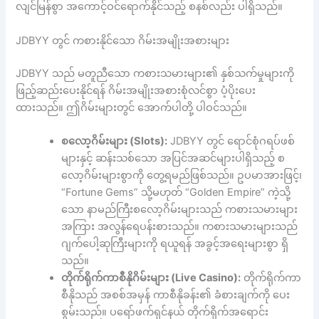
လျင်မြန်စွာ အကောင့်ဝင်ရောက်နိုင်သည့် စနစ်လည်း ပါရှိသည်။
JDBYY တွင် ကစားနိုင်သော ဂိမ်းအမျိုးအစားများ
JDBYY သည် မတူညီသော ကစားသမားများ၏ နှစ်သက်မှုများကို
ဖြည့်ဆည်းပေးနိုင်ရန် ဂိမ်းအမျိုးအစားစုံလင်စွာ ပံ့ပိုးပေး
ထားသည်။ ဤဂိမ်းများတွင် အောက်ပါတို့ ပါဝင်သည်။
စလော့ဂိမ်းများ (Slots):
JDBYY တွင် ရောင်စုံဂရပ်ဖစ်
များနှင့် ဆန်းသစ်သော အပြင်အဆင်များပါရှိသည့် စ
လော့ဂိမ်းများစွာကို တွေ့ရမည်ဖြစ်သည်။ ဥပမာအားဖြင့်၊
“Fortune Gems” သို့မဟုတ် “Golden Empire” ကဲ့သို့
သော နာမည်ကြီးစလော့ဂိမ်းများသည် ကစားသမားများ
အကြား အလွန်ရေပန်းစားသည်။ ကစားသမားများသည်
ဂျက်ပေါ့ဆုကြီးများကို ရယူရန် အခွင့်အရေးများစွာ ရှိ
သည်။
တိုက်ရိုက်ကာစီနိုဂိမ်းများ (Live Casino):
တိုက်ရိုက်ကာ
စီနိုသည် အစစ်အမှန် ကာစီနိုခန်း၏ ခံစားချက်ကို ပေး
စွမ်းသည်။ ပရော်ဖက်ရှင်နယ် တိုက်ရိုက်အရောင်း