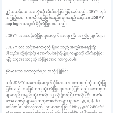
အား ပိုမိုကောင်းမွန်သော စတင်မှုကို ပေးနိုင်ပါသည်။
ဤအဆင့်များ အားလုံးကို လိုက်နာခြင်းဖြင့် သင်သည် JDBYY တွင်
အပြည့်အဝ ကစားနိုင်မည်ဖြစ်သည်။ ၎င်းသည် သင့်အား
JDBYY
app login
အတွက် ပိုမိုလုံခြုံစေပါသည်။
JDBYY အကောင့်လုံခြုံရေးအတွက် အရေးကြီး အကြံပြုချက်များ
JDBYY တွင် သင့်အကောင့်လုံခြုံရေးသည် အလွန်အရေးကြီး
ပါသည်။ ထို့ကြောင့်၊ အောက်ပါအကြံပြုချက်များကို လိုက်နာခြင်း
ဖြင့် သင့်အကောင့်ကို လုံခြုံအောင် ကာကွယ်ပါ။
ခိုင်မာသော စကားဝှက်များ အသုံးပြုခြင်း
သင့် JDBYY အကောင့်အတွက် ခိုင်မာသော စကားဝှက်ကို အသုံးပြု
ခြင်းသည် အခြေခံအကျဆုံး လုံခြုံရေးအဆင့်ဖြစ်သည်။ စကားဝှက်
များသည် အနည်းဆုံး စာလုံး ၁၂ လုံးရှိသင့်ပြီး စာလုံးကြီး၊ စာလုံး
သေး၊ ဂဏန်းများနှင့် အထူးသင်္ကေတများ (ဥပမာ: @, #, $, %)
ပေါင်းစပ်ပါဝင်သင့်သည်။ ဥပမာအားဖြင့်၊ “Jdbyy@2024!Safe”