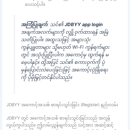
ပေးသင့်ပါ။
အကြံပြုချက်
: သင်၏
JDBYY app login
အချက်အလက်များကို လျှို့ဝှက်ထားရန် အမြဲ
သတိပြုပါ။ အထူးသဖြင့် အများသုံး
ကွန်ပျူတာများ သို့မဟုတ် Wi-Fi ကွန်ရက်များ
တွင် အသုံးပြုပြီးပါက အကောင့်မှ ထွက်ရန် မ
မေ့ပါနှင့်။ ထို့အပြင် သင်၏ စကားဝှက်ကို ပုံ
မှန်ပြောင်းလဲပေးခြင်းဖြင့် အကောင့်လုံခြုံရေး
ကို ပိုမိုမြှင့်တင်နိုင်ပါသည်။
JDBYY အကောင့်အသစ် စာရင်းသွင်းခြင်း (Register) နည်းလမ်း
JDBYY တွင် အကောင့်အသစ် စာရင်းသွင်းခြင်းသည် အလွန်
လွယ်ကူပါသည်။ ဤလမ်းညွှန်ချက်သည် သင့်အား အဆင့်ဆင့်