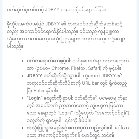
ဝဘ်ဆိုက်မှတစ်ဆင့် JDBYY အကောင့်ဝင်ရောက်ခြင်း
မိုဘိုင်းအက်ပ်အပြင် JDBYY ၏ တရားဝင်ဝဘ်ဆိုက်မှတစ်ဆင့်
လည်း အကောင့်ဝင်ရောက်နိုင်ပါသည်။ ၎င်းသည် ကွန်ပျူတာ
သို့မဟုတ် လက်ပ်တော့အသုံးပြုသူများအတွက် အထူးသင့်လျော်
ပါသည်။
ဝဘ်ဘရောက်ဆာဖွင့်ပါ
: သင်နှစ်သက်ရာ ဝဘ်ဘရောက်
ဆာ (ဥပမာ- Chrome, Firefox, Safari) ကို ဖွင့်ပါ။
JDBYY ဝဘ်ဆိုက်သို့ သွားပါ
: ထို့နောက် JDBYY ၏
တရားဝင်ဝဘ်ဆိုက်လိပ်စာကို URL bar တွင် ရိုက်ထည့်
ပြီး Enter နှိပ်ပါ။
“Login” ခလုတ်ကို ရှာပါ
: ဝဘ်ဆိုက်၏ ပင်မစာမျက်နှာ
တွင် အပေါ်ဘက် ညာဘက်ထောင့် သို့မဟုတ် မြင်သာ
သော နေရာတွင် “Login” (သို့မဟုတ် “အကောင့်ဝင်ရန်”)
ခလုတ်ကို ရှာဖွေပါ။ ၎င်းကို နှိပ်ပါ။
အသုံးပြုသူအမည်နှင့် စကားဝှက် ထည့်သွင်းပါ
: ပေါ်လာ
သော အကောင့်ဝင်ရောက်ရန် ဖောင်တွင် သင်၏