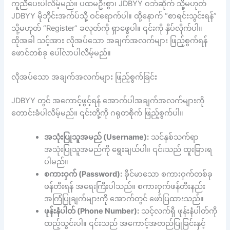
ကူညီပေးပါလိမ့်မည်။ ပထမဦးစွာ၊ JDBYY ဝဘ်ဆိုက် သို့မဟုတ်
JDBYY မိုဘိုင်းအက်ပ်သို့ ဝင်ရောက်ပါ။ ထို့နောက် “စာရင်းသွင်းရန်”
သို့မဟုတ် “Register” ခလုတ်ကို ရှာဖွေပါ။ ၎င်းကို နှိပ်လိုက်ပါ။
ထိုအခါ သင့်အား လိုအပ်သော အချက်အလက်များ ဖြည့်စွက်ရန်
ဖောင်တစ်ခု ပေါ်လာပါလိမ့်မည်။
လိုအပ်သော အချက်အလက်များ ဖြည့်စွက်ခြင်း
JDBYY တွင် အကောင့်ဖွင့်ရန် အောက်ပါအချက်အလက်များကို
တောင်းခံပါလိမ့်မည်။ ၎င်းတို့ကို ဂရုတစိုက် ဖြည့်စွက်ပါ။
အသုံးပြုသူအမည် (Username):
သင်နှစ်သက်ရာ
အသုံးပြုသူအမည်ကို ရွေးချယ်ပါ။ ၎င်းသည် ထူးခြားရ
ပါမည်။
စကားဝှက် (Password):
ခိုင်မာသော စကားဝှက်တစ်ခု
ဖန်တီးရန် အရေးကြီးပါသည်။ စကားဝှက်ဖန်တီးနည်း
အကြံပြုချက်များကို အောက်တွင် ဖော်ပြထားသည်။
ဖုန်းနံပါတ် (Phone Number):
သင့်လက်ရှိ ဖုန်းနံပါတ်ကို
ထည့်သွင်းပါ။ ၎င်းသည် အကောင့်အတည်ပြုခြင်းနှင့်