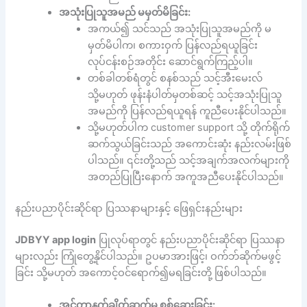
အသုံးပြုသူအမည် မမှတ်မိခြင်း:
အကယ်၍ သင်သည် အသုံးပြုသူအမည်ကို မ
မှတ်မိပါက၊ စကားဝှက် ပြန်လည်ရယူခြင်း
လုပ်ငန်းစဉ်အတိုင်း ဆောင်ရွက်ကြည့်ပါ။
တစ်ခါတစ်ရံတွင် စနစ်သည် သင့်အီးမေးလ်
သို့မဟုတ် ဖုန်းနံပါတ်မှတစ်ဆင့် သင့်အသုံးပြုသူ
အမည်ကို ပြန်လည်ရယူရန် ကူညီပေးနိုင်ပါသည်။
သို့မဟုတ်ပါက customer support သို့ တိုက်ရိုက်
ဆက်သွယ်ခြင်းသည် အကောင်းဆုံး နည်းလမ်းဖြစ်
ပါသည်။ ၎င်းတို့သည် သင့်အချက်အလက်များကို
အတည်ပြုပြီးနောက် အကူအညီပေးနိုင်ပါသည်။
နည်းပညာပိုင်းဆိုင်ရာ ပြဿနာများနှင့် ဖြေရှင်းနည်းများ
JDBYY app login
ပြုလုပ်ရာတွင် နည်းပညာပိုင်းဆိုင်ရာ ပြဿနာ
များလည်း ကြုံတွေ့နိုင်ပါသည်။ ဥပမာအားဖြင့်၊ ဝက်ဘ်ဆိုက်မဖွင့်
ခြင်း သို့မဟုတ် အကောင့်ဝင်ရောက်၍မရခြင်းတို့ ဖြစ်ပါသည်။
အင်တာနက်ချိတ်ဆက်မှု စစ်ဆေးခြင်း: