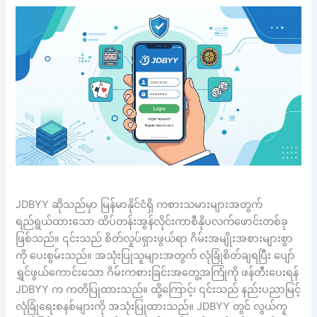
JDBYY ဆိုသည်မှာ မြန်မာနိုင်ငံရှိ ကစားသမားများအတွက်
ရည်ရွယ်ထားသော ထိပ်တန်းအွန်လိုင်းကာစီနိုပလက်ဖောင်းတစ်ခု
ဖြစ်သည်။ ၎င်းသည် စိတ်လှုပ်ရှားဖွယ်ရာ ဂိမ်းအမျိုးအစားများစွာ
ကို ပေးစွမ်းသည်။ အသုံးပြုသူများအတွက် လုံခြုံစိတ်ချရပြီး ပျော်
ရွှင်ဖွယ်ကောင်းသော ဂိမ်းကစားခြင်းအတွေ့အကြုံကို ဖန်တီးပေးရန်
JDBYY က ကတိပြုထားသည်။ ထို့ကြောင့်၊ ၎င်းသည် နည်းပညာမြင့်
လုံခြုံရေးစနစ်များကို အသုံးပြုထားသည်။ JDBYY တွင် လွယ်ကူ