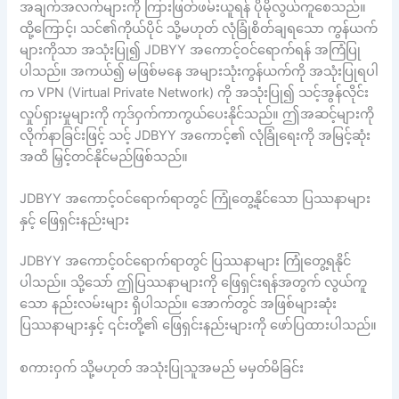
အချက်အလက်များကို ကြားဖြတ်ဖမ်းယူရန် ပိုမိုလွယ်ကူစေသည်။
ထို့ကြောင့်၊ သင်၏ကိုယ်ပိုင် သို့မဟုတ် လုံခြုံစိတ်ချရသော ကွန်ယက်
များကိုသာ အသုံးပြု၍ JDBYY အကောင့်ဝင်ရောက်ရန် အကြံပြု
ပါသည်။ အကယ်၍ မဖြစ်မနေ အများသုံးကွန်ယက်ကို အသုံးပြုရပါ
က VPN (Virtual Private Network) ကို အသုံးပြု၍ သင့်အွန်လိုင်း
လှုပ်ရှားမှုများကို ကုဒ်ဝှက်ကာကွယ်ပေးနိုင်သည်။ ဤအဆင့်များကို
လိုက်နာခြင်းဖြင့် သင့် JDBYY အကောင့်၏ လုံခြုံရေးကို အမြင့်ဆုံး
အထိ မြှင့်တင်နိုင်မည်ဖြစ်သည်။
JDBYY အကောင့်ဝင်ရောက်ရာတွင် ကြုံတွေ့နိုင်သော ပြဿနာများ
နှင့် ဖြေရှင်းနည်းများ
JDBYY အကောင့်ဝင်ရောက်ရာတွင် ပြဿနာများ ကြုံတွေ့ရနိုင်
ပါသည်။ သို့သော် ဤပြဿနာများကို ဖြေရှင်းရန်အတွက် လွယ်ကူ
သော နည်းလမ်းများ ရှိပါသည်။ အောက်တွင် အဖြစ်များဆုံး
ပြဿနာများနှင့် ၎င်းတို့၏ ဖြေရှင်းနည်းများကို ဖော်ပြထားပါသည်။
စကားဝှက် သို့မဟုတ် အသုံးပြုသူအမည် မမှတ်မိခြင်း