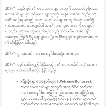
JDBYY သည် ၎င်း၏ကစားသမားများအတွက် ဆွဲဆောင်မှုရှိသော
ဘောနပ်စ်များနှင့် ပရိုမိုးရှင်းများစွာကို ပုံမှန်ပေးအပ်ပါသည်။ ဤ
အစီအစဉ်များသည် ကစားသမားသစ်များအတွက်ရော၊ လက်ရှိ
ကစားသမားများအတွက်ပါ အကျိုးကျေးဇူးများစွာကို ပေးစွမ်း
ပါသည်။ ဤကမ်းလှမ်းချက်များသည် သင်၏ဂိမ်းကစားခြင်း
အတွေ့အကြုံကို ပိုမိုပျော်ရွှင်စေပြီး အနိုင်ရရှိရန် အခွင့်အလမ်းများ
ကို တိုးမြှင့်ပေးပါသည်။
JDBYY မှ ပေးအပ်သော ဘောနပ်စ်အမျိုးအစားများ
JDBYY တွင် သင်တွေ့မြင်နိုင်သည့် အဓိကဘောနပ်စ်အမျိုးအစား
များမှာ အောက်ပါအတိုင်းဖြစ်သည်။
ကြိုဆိုရေး ဘောနပ်စ်များ (Welcome Bonuses):
ကစားသမားသစ်များအတွက် အထူးဒီဇိုင်းထုတ်ထား
သော ဘောနပ်စ်များဖြစ်သည်။ ပထမဆုံးအကြိမ် ငွေ
သွင်းခြင်းအပေါ် မူတည်၍ ရာခိုင်နှုန်းတစ်ခု သို့မဟုတ်
သတ်မှတ်ထားသော ဘောနပ်စ်ပမာဏကို ရရှိနိုင်ပါသည်။