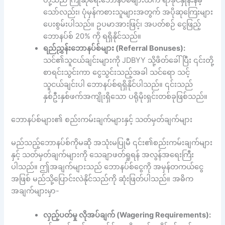
တို့သည် ကြိုဆိုရေးဘောနပ်စ်များထက် ရာခိုင်နှုန်းနိမ့်
သော်လည်း၊ ပုံမှန်ကစားသူများအတွက် အပိုဆုကြေးများ
ပေးစွမ်းပါသည်။ ဥပမာအားဖြင့်၊ အပတ်စဉ် ငွေဖြည့်
ဘောနပ်စ် 20% ကို ရရှိနိုင်သည်။
ရည်ညွှန်းဘောနပ်စ်များ (Referral Bonuses):
သင်၏သူငယ်ချင်းများကို JDBYY သို့ဖိတ်ခေါ်ပြီး ၎င်းတို့
စာရင်းသွင်းကာ ငွေသွင်းသည့်အခါ သင်ရော သင့်
သူငယ်ချင်းပါ ဘောနပ်စ်ရရှိနိုင်ပါသည်။ ၎င်းသည်
နှစ်ဦးနှစ်ဖက်အကျိုးရှိသော ပရိုမိုးရှင်းတစ်ခုဖြစ်သည်။
ဘောနပ်စ်များ၏ စည်းကမ်းချက်များနှင့် သတ်မှတ်ချက်များ
မည်သည့်ဘောနပ်စ်ကိုမဆို အသုံးမပြုမီ ၎င်း၏စည်းကမ်းချက်များ
နှင့် သတ်မှတ်ချက်များကို သေချာဖတ်ရှုရန် အလွန်အရေးကြီး
ပါသည်။ ဤအချက်များသည် ဘောနပ်စ်ငွေကို အမှန်တကယ်ငွေ
အဖြစ် မည်သို့ပြောင်းလဲနိုင်သည်ကို ဆုံးဖြတ်ပါသည်။ အဓိက
အချက်များမှာ-
လှည့်ပတ်မှု လိုအပ်ချက် (Wagering Requirements):