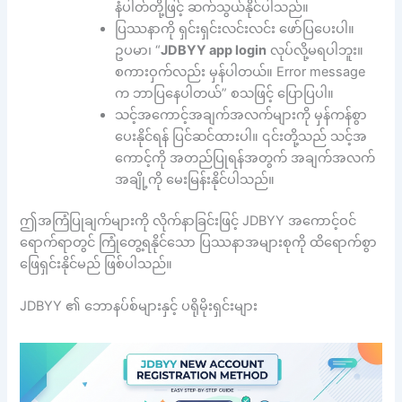
နံပါတ်တို့ဖြင့် ဆက်သွယ်နိုင်ပါသည်။
ပြဿနာကို ရှင်းရှင်းလင်းလင်း ဖော်ပြပေးပါ။
ဥပမာ၊ “
JDBYY app login
လုပ်လို့မရပါဘူး။
စကားဝှက်လည်း မှန်ပါတယ်။ Error message
က ဘာပြနေပါတယ်” စသဖြင့် ပြောပြပါ။
သင့်အကောင့်အချက်အလက်များကို မှန်ကန်စွာ
ပေးနိုင်ရန် ပြင်ဆင်ထားပါ။ ၎င်းတို့သည် သင့်အ
ကောင့်ကို အတည်ပြုရန်အတွက် အချက်အလက်
အချို့ကို မေးမြန်းနိုင်ပါသည်။
ဤအကြံပြုချက်များကို လိုက်နာခြင်းဖြင့် JDBYY အကောင့်ဝင်
ရောက်ရာတွင် ကြုံတွေ့ရနိုင်သော ပြဿနာအများစုကို ထိရောက်စွာ
ဖြေရှင်းနိုင်မည် ဖြစ်ပါသည်။
JDBYY ၏ ဘောနပ်စ်များနှင့် ပရိုမိုးရှင်းများ