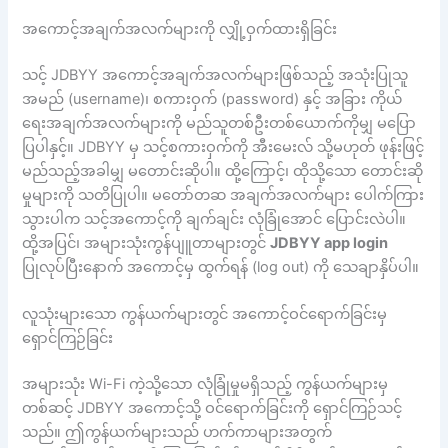
အကောင့်အချက်အလက်များကို လျှို့ဝှက်ထားရှိခြင်း
သင့် JDBYY အကောင့်အချက်အလက်များဖြစ်သည့် အသုံးပြုသူ
အမည် (username)၊ စကားဝှက် (password) နှင့် အခြား ကိုယ်
ရေးအချက်အလက်များကို မည်သူတစ်ဦးတစ်ယောက်ကိုမျှ မပြော
ပြပါနှင့်။ JDBYY မှ သင့်စကားဝှက်ကို အီးမေးလ် သို့မဟုတ် ဖုန်းဖြင့်
မည်သည့်အခါမျှ မတောင်းဆိုပါ။ ထို့ကြောင့်၊ ထိုသို့သော တောင်းဆို
မှုများကို သတိပြုပါ။ မတော်တဆ အချက်အလက်များ ပေါက်ကြား
သွားပါက သင့်အကောင့်ကို ချက်ချင်း လုံခြုံအောင် ပြောင်းလဲပါ။
ထို့အပြင်၊ အများသုံးကွန်ပျူတာများတွင်
JDBYY app login
ပြုလုပ်ပြီးနောက် အကောင့်မှ ထွက်ရန် (log out) ကို သေချာနှိပ်ပါ။
လူသုံးများသော ကွန်ယက်များတွင် အကောင့်ဝင်ရောက်ခြင်းမှ
ရှောင်ကြဉ်ခြင်း
အများသုံး Wi-Fi ကဲ့သို့သော လုံခြုံမှုမရှိသည့် ကွန်ယက်များမှ
တစ်ဆင့် JDBYY အကောင့်သို့ ဝင်ရောက်ခြင်းကို ရှောင်ကြဉ်သင့်
သည်။ ဤကွန်ယက်များသည် ဟက်ကာများအတွက်