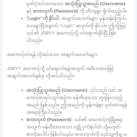
မှတ်ပုံတင်ထားသော
အသုံးပြုသူအမည် (Username)
နှင့်
စကားဝှက် (Password)
ကို တိကျစွာ ရိုက်ထည့်ပါ။
“Login” ကို နှိပ်ပါ
: အချက်အလက်များ မှန်ကန်ကြောင်း
သေချာပြီးနောက် “Login” ခလုတ်ကို နှိပ်ပါ။ ဤသို့ဖြင့်
သင်၏ JDBYY အကောင့်သို့ ဝင်ရောက်နိုင်ပြီ ဖြစ်
ပါသည်။
အကောင့်ဝင်ရန် လိုအပ်သော အချက်အလက်များ
JDBYY အကောင့်သို့ ဝင်ရောက်ရန်အတွက် အဓိကအားဖြင့်
အချက်အလက်နှစ်ခု လိုအပ်ပါသည်။
အသုံးပြုသူအမည် (Username)
: ၎င်းသည် သင် အ
ကောင့်စာရင်းသွင်းစဉ်က ဖန်တီးခဲ့သော ထူးခြားသည့်
အမည် ဖြစ်သည်။ ဤအမည်ကို မှန်ကန်စွာ မှတ်ထားရန်
အရေးကြီးပါသည်။
စကားဝှက် (Password)
: သင်၏ အကောင့်လုံခြုံရေး
အတွက် ဖန်တီးထားသော လျှို့ဝှက်နံပါတ် သို့မဟုတ်
စာလုံးပေါင်း ဖြစ်ပါသည်။ စကားဝှက်ကို မည်သူ့ကိုမျှ မ