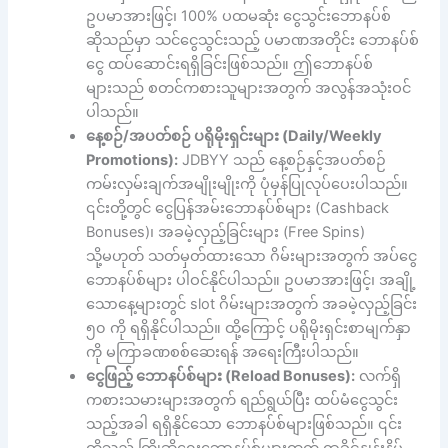
ဥပမာအားဖြင့်၊ 100% ပထမဆုံး ငွေသွင်းဘောနပ်စ်
ဆိုသည်မှာ သင်ငွေသွင်းသည့် ပမာဏအတိုင်း ဘောနပ်စ်
ငွေ ထပ်ဆောင်းရရှိခြင်းဖြစ်သည်။ ဤဘောနပ်စ်
များသည် စတင်ကစားသူများအတွက် အလွန်အသုံးဝင်
ပါသည်။
နေ့စဉ်/အပတ်စဉ် ပရိုမိုးရှင်းများ (Daily/Weekly
Promotions):
JDBYY သည် နေ့စဉ်နှင့်အပတ်စဉ်
ကမ်းလှမ်းချက်အမျိုးမျိုးကို ပုံမှန်ပြုလုပ်ပေးပါသည်။
၎င်းတို့တွင် ငွေပြန်အမ်းဘောနပ်စ်များ (Cashback
Bonuses)၊ အခမဲ့လှည့်ခြင်းများ (Free Spins)
သို့မဟုတ် သတ်မှတ်ထားသော ဂိမ်းများအတွက် အပ်ငွေ
ဘောနပ်စ်များ ပါဝင်နိုင်ပါသည်။ ဥပမာအားဖြင့်၊ အချို့
သောနေ့များတွင် slot ဂိမ်းများအတွက် အခမဲ့လှည့်ခြင်း
၅၀ ကို ရရှိနိုင်ပါသည်။ ထို့ကြောင့် ပရိုမိုးရှင်းစာမျက်နှာ
ကို မကြာခဏစစ်ဆေးရန် အရေးကြီးပါသည်။
ငွေဖြည့် ဘောနပ်စ်များ (Reload Bonuses):
လက်ရှိ
ကစားသမားများအတွက် ရည်ရွယ်ပြီး ထပ်မံငွေသွင်း
သည့်အခါ ရရှိနိုင်သော ဘောနပ်စ်များဖြစ်သည်။ ၎င်း