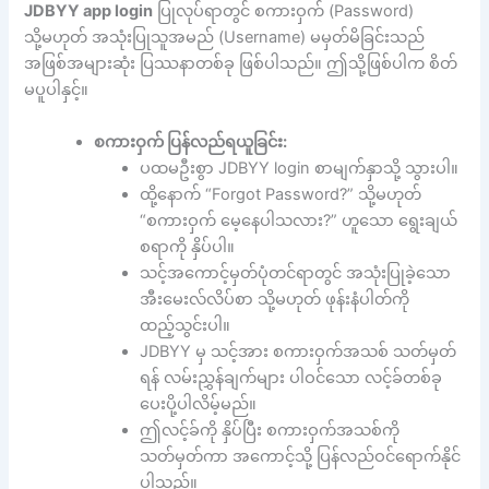
JDBYY app login
ပြုလုပ်ရာတွင် စကားဝှက် (Password)
သို့မဟုတ် အသုံးပြုသူအမည် (Username) မမှတ်မိခြင်းသည်
အဖြစ်အများဆုံး ပြဿနာတစ်ခု ဖြစ်ပါသည်။ ဤသို့ဖြစ်ပါက စိတ်
မပူပါနှင့်။
စကားဝှက် ပြန်လည်ရယူခြင်း:
ပထမဦးစွာ JDBYY login စာမျက်နှာသို့ သွားပါ။
ထို့နောက် “Forgot Password?” သို့မဟုတ်
“စကားဝှက် မေ့နေပါသလား?” ဟူသော ရွေးချယ်
စရာကို နှိပ်ပါ။
သင့်အကောင့်မှတ်ပုံတင်ရာတွင် အသုံးပြုခဲ့သော
အီးမေးလ်လိပ်စာ သို့မဟုတ် ဖုန်းနံပါတ်ကို
ထည့်သွင်းပါ။
JDBYY မှ သင့်အား စကားဝှက်အသစ် သတ်မှတ်
ရန် လမ်းညွှန်ချက်များ ပါဝင်သော လင့်ခ်တစ်ခု
ပေးပို့ပါလိမ့်မည်။
ဤလင့်ခ်ကို နှိပ်ပြီး စကားဝှက်အသစ်ကို
သတ်မှတ်ကာ အကောင့်သို့ ပြန်လည်ဝင်ရောက်နိုင်
ပါသည်။