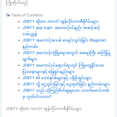
ကြိုဆိုပါသည်
Table of Contents
JDBYY ဆိုတာ ဘာလဲ? အွန်လိုင်းကာစီနိုဂိမ်းများ
JDBYY app login: အကောင့်ဝင်နည်း အဆင့်ဆင့်
လမ်းညွှန်
JDBYY အကောင့်အသစ် စာရင်းသွင်းခြင်း (Register)
နည်းလမ်း
JDBYY အကောင့်လုံခြုံရေးအတွက် အရေးကြီး အကြံပြု
ချက်များ
JDBYY အကောင့်ဝင်ရောက်ရာတွင် ကြုံတွေ့နိုင်သော
ပြဿနာများနှင့် ဖြေရှင်းနည်းများ
JDBYY ၏ ဘောနပ်စ်များနှင့် ပရိုမိုးရှင်းများ
JDBYY သို့ ငွေသွင်းခြင်းနှင့် ငွေထုတ်ခြင်း နည်းလမ်းများ
JDBYY သည် ယုံကြည်စိတ်ချရသော ပလက်ဖောင်းတစ်
ခု ဟုတ်ပါသလား?
JDBYY ဆိုတာ ဘာလဲ? အွန်လိုင်းကာစီနိုဂိမ်းများ