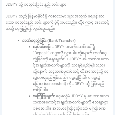
JDBYY သို့ ငွေသွင်းခြင်း နည်းလမ်းများ
JDBYY သည် မြန်မာနိုင်ငံရှိ ကစားသမားများအတွက် ရေပန်းစား
သော ငွေသွင်းနည်းလမ်းများကို ပံ့ပိုးပေးသည်။ ထို့ကြောင့် အကောင့်
ထဲသို့ ငွေဖြည့်ရန် လွယ်ကူသည်။
ဘဏ်ငွေလွှဲခြင်း (Bank Transfer)
လုပ်ငန်းစဉ်:
JDBYY ပလက်ဖောင်းပေါ်ရှိ
“Deposit” ကဏ္ဍသို့ သွားပါ။ ထို့နောက် ဘဏ်ငွေ
လွှဲခြင်းကို ရွေးချယ်ပါ။ JDBYY ၏ ဘဏ်အကော
င့်အချက်အလက်များကို သင်ရရှိမည်ဖြစ်သည်။
ထို့နောက် သင့်ဘဏ်မှတစ်ဆင့် ထိုအကောင့်သို့ ငွေ
လွှဲပေးရမည်ဖြစ်သည်။ ငွေလွှဲပြီးပါက ငွေလွှဲ
ပြေစာ (screenshot) ကို JDBYY သို့ ပြန်လည်
တင်ပြပါ။
အကြံပြုချက်:
ငွေမလွှဲမီ JDBYY မှ ပေးထားသော
ဘဏ်အကောင့်အချက်အလက်များကို သေချာစွာ
စစ်ဆေးပါ။ အဘယ်ကြောင့်ဆိုသော် မကြာခဏ
ပြောင်းလဲနိုင်သောကြောင့် ဖြစ်သည်။