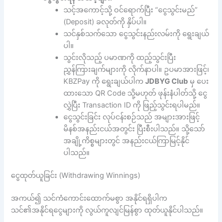
သင့်အကောင့်သို့ ဝင်ရောက်ပြီး “ငွေသွင်းမည်”
(Deposit) ခလုတ်ကို နှိပ်ပါ။
သင်နှစ်သက်သော ငွေသွင်းနည်းလမ်းကို ရွေးချယ်
ပါ။
သွင်းလိုသည့် ပမာဏကို ထည့်သွင်းပြီး
ညွှန်ကြားချက်များကို လိုက်နာပါ။ ဥပမာအားဖြင့်၊
KBZPay ကို ရွေးချယ်ပါက
JDBYG Club
မှ ပေး
ထားသော QR Code သို့မဟုတ် ဖုန်းနံပါတ်သို့ ငွေ
လွှဲပြီး Transaction ID ကို ဖြည့်သွင်းရပါမည်။
ငွေသွင်းခြင်း လုပ်ငန်းစဉ်သည် အများအားဖြင့်
မိနစ်အနည်းငယ်အတွင်း ပြီးစီးပါသည်။ သို့သော်
အချို့ကိစ္စများတွင် အနည်းငယ်ကြာမြင့်နိုင်
ပါသည်။
ငွေထုတ်ယူခြင်း (Withdrawing Winnings)
အကယ်၍ သင်ကံကောင်းထောက်မစွာ အနိုင်ရရှိပါက
သင်၏အနိုင်ရငွေများကို လွယ်ကူလျင်မြန်စွာ ထုတ်ယူနိုင်ပါသည်။