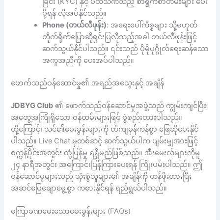
ခြင်း (KYC) နှင့် ပတ်သက်သည့် စာရွက်စာတမ်းများ ပေး
ပို့ရန် လိုအပ်နိုင်သည်။
Phone (တယ်လီဖုန်း)
: အရေးပေါ်ကိစ္စများ သို့မဟုတ်
တိုက်ရိုက်ပြောဆိုရှင်းပြလိုသည့်အခါ တယ်လီဖုန်းဖြင့်
ဆက်သွယ်နိုင်ပါသည်။ ၎င်းသည် ပိုမိုပုဂ္ဂိုလ်ရေးဆန်သော
အကူအညီကို ပေးအပ်ပါသည်။
ဖောက်သည်ဝန်ဆောင်မှု၏ အရည်အသွေးနှင့် အချိန်
JDBYG Club
၏ ဖောက်သည်ဝန်ဆောင်မှုအဖွဲ့သည် ကျွမ်းကျင်ပြီး
အတွေ့အကြုံရှိသော ဝန်ထမ်းများဖြင့် ဖွဲ့စည်းထားပါသည်။
ထို့ကြောင့်၊ သင်၏မေးခွန်းများကို တိကျမှန်ကန်စွာ ဖြေဆိုပေးနိုင်
ပါသည်။ Live Chat မှတစ်ဆင့် ဆက်သွယ်ပါက ပျမ်းမျှအားဖြင့်
စက္ကန့်ပိုင်းအတွင်း တုံ့ပြန်မှု ရရှိမည်ဖြစ်သည်။ အီးမေးလ်များကိုမူ
၂၄ နာရီအတွင်း အကြောင်းပြန်ကြားပေးရန် ကြိုးပမ်းပါသည်။ ဤ
ဝန်ဆောင်မှုများသည် သုံးစွဲသူများ၏ အချိန်ကို တန်ဖိုးထားပြီး
အဆင်ပြေချောမွေ့စွာ ကစားနိုင်ရန် ရည်ရွယ်ပါသည်။
မကြာခဏမေးသောမေးခွန်းများ (FAQs)