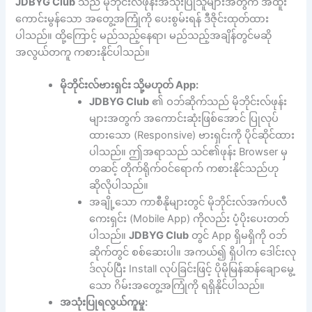
JDBYG Club
သည် မိုဘိုင်းလ်ဖုန်းအသုံးပြုသူများအတွက် အထူး
ကောင်းမွန်သော အတွေ့အကြုံကို ပေးစွမ်းရန် ဒီဇိုင်းထုတ်ထား
ပါသည်။ ထို့ကြောင့် မည်သည့်နေရာ၊ မည်သည့်အချိန်တွင်မဆို
အလွယ်တကူ ကစားနိုင်ပါသည်။
မိုဘိုင်းလ်ဗားရှင်း သို့မဟုတ် App:
JDBYG Club
၏ ဝဘ်ဆိုက်သည် မိုဘိုင်းလ်ဖုန်း
များအတွက် အကောင်းဆုံးဖြစ်အောင် ပြုလုပ်
ထားသော (Responsive) ဗားရှင်းကို ပိုင်ဆိုင်ထား
ပါသည်။ ဤအရာသည် သင်၏ဖုန်း Browser မှ
တဆင့် တိုက်ရိုက်ဝင်ရောက် ကစားနိုင်သည်ဟု
ဆိုလိုပါသည်။
အချို့သော ကာစီနိုများတွင် မိုဘိုင်းလ်အက်ပလီ
ကေးရှင်း (Mobile App) ကိုလည်း ပံ့ပိုးပေးတတ်
ပါသည်။
JDBYG Club
တွင် App ရှိမရှိကို ဝဘ်
ဆိုက်တွင် စစ်ဆေးပါ။ အကယ်၍ ရှိပါက ဒေါင်းလု
ဒ်လုပ်ပြီး Install လုပ်ခြင်းဖြင့် ပိုမိုမြန်ဆန်ချောမွေ့
သော ဂိမ်းအတွေ့အကြုံကို ရရှိနိုင်ပါသည်။
အသုံးပြုရလွယ်ကူမှု: