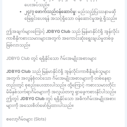
ပေးအပ်သည်။
၂၄/၇ ဖောက်သည်ဝန်ဆောင်မှု:
မည်သည့်ပြဿနာမဆို
ဖြေရှင်းပေးရန် အသင့်ရှိသော ဝန်ဆောင်မှုအဖွဲ့ ရှိသည်။
ဤအချက်များကြောင့်
JDBYG Club
သည် မြန်မာနိုင်ငံရှိ အွန်လိုင်း
ကာစီနိုကစားသမားများအတွက် အကောင်းဆုံးရွေးချယ်မှုတစ်ခု
ဖြစ်လာသည်။
JDBYG Club တွင် ရရှိနိုင်သော ဂိမ်းအမျိုးအစားများ
JDBYG Club
သည် မြန်မာနိုင်ငံရှိ အွန်လိုင်းကာစီနိုချစ်သူများ
အတွက် အလွန်စုံလင်သော ဂိမ်းအမျိုးအစားများကို တစ်နေရာ
တည်းတွင် စုစည်းပေးထားပါသည်။ ထို့ကြောင့် ကစားသမားတိုင်း
မိမိနှစ်သက်ရာဂိမ်းများကို အလွယ်တကူ ရှာဖွေကစားနိုင်ပါသည်။
ဤတွင်
JDBYG Club
တွင် ရရှိနိုင်သော အဓိကဂိမ်းအမျိုးအစား
များကို အသေးစိတ်ဖော်ပြထားပါသည်။
စလော့ဂိမ်းများ (Slots)