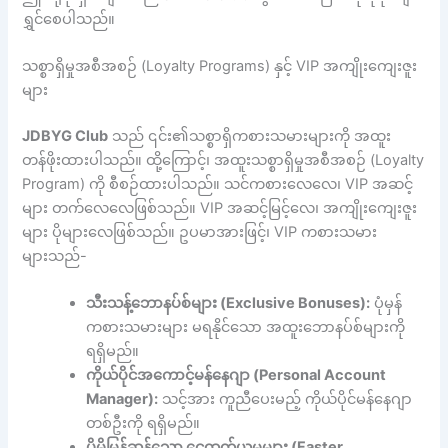
ရွှင်စေပါသည်။
သစ္စာရှိမှုအစီအစဉ် (Loyalty Programs) နှင့် VIP အကျိုးကျေးဇူး
များ
JDBYG Club
သည် ၎င်း၏သစ္စာရှိကစားသမားများကို အထူး
တန်ဖိုးထားပါသည်။ ထို့ကြောင့်၊ အထူးသစ္စာရှိမှုအစီအစဉ် (Loyalty
Program) ကို စီစဉ်ထားပါသည်။ သင်ကစားလေလေ၊ VIP အဆင့်
များ တက်လေလေဖြစ်သည်။ VIP အဆင့်မြင့်လေ၊ အကျိုးကျေးဇူး
များ ပိုများလေဖြစ်သည်။ ဥပမာအားဖြင့်၊ VIP ကစားသမား
များသည်-
သီးသန့်ဘောနပ်စ်များ (Exclusive Bonuses):
ပုံမှန်
ကစားသမားများ မရနိုင်သော အထူးဘောနပ်စ်များကို
ရရှိမည်။
ကိုယ်ပိုင်အကောင့်မန်နေဂျာ (Personal Account
Manager):
သင့်အား ကူညီပေးမည့် ကိုယ်ပိုင်မန်နေဂျာ
တစ်ဦးကို ရရှိမည်။
ပိုမိုမြန်ဆန်သော ငွေထုတ်ယူမှုများ (Faster