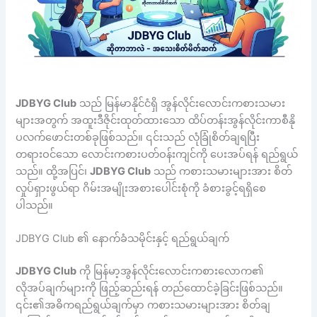
JDBYG Club
သည် မြန်မာနိုင်ငံရှိ အွန်လိုင်းလောင်းကစားသမား
များအတွက် အထူးဒီဇိုင်းထုတ်ထားသော ထိပ်တန်းအွန်လိုင်းကာစီနို
ပလက်ဖောင်းတစ်ခုဖြစ်သည်။ ၎င်းသည် လုံခြုံစိတ်ချရပြီး
တရားဝင်သော လောင်းကစားပတ်ဝန်းကျင်ကို ပေးအပ်ရန် ရည်ရွယ်
သည်။ ထို့အပြင်၊
JDBYG Club
သည် ကစားသမားများအား စိတ်
လှုပ်ရှားဖွယ်ရာ ဂိမ်းအမျိုးအစားပေါင်းစုံကို ခံစားခွင့်ရရှိစေ
ပါသည်။
JDBYG Club ၏ နောက်ခံသမိုင်းနှင့် ရည်ရွယ်ချက်
JDBYG Club
ကို မြန်မာ့အွန်လိုင်းလောင်းကစားလောက၏
လိုအပ်ချက်များကို ဖြည့်ဆည်းရန် တည်ထောင်ခဲ့ခြင်းဖြစ်သည်။
၎င်း၏အဓိကရည်ရွယ်ချက်မှာ ကစားသမားများအား စိတ်ချ