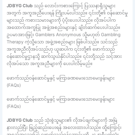
JDBYG Club
သည် လောင်းကစားကြောင့် ပြဿနာရှိသူများ
အတွက် အကူအညီပေးရန် ကြိုးပမ်းပါသည်။ ၎င်းတို့၏ ဝန်ဆောင်မှု
များသည် ကစားသမားများကို ပံ့ပိုးပေးပါသည်။ လိုအပ်ပါက
အထောက်အကူပြု အဖွဲ့အစည်းများနှင့် ချိတ်ဆက်ပေးပါသည်။
ဥပမာအားဖြင့်၊ Gamblers Anonymous သို့မဟုတ် Gambling
Therapy ကဲ့သို့သော အဖွဲ့အစည်းများ ဖြစ်ပါသည်။ သင်သည်
အကူအညီလိုအပ်သည်ဟု ယူဆပါက ၎င်းတို့၏ ဖောက်သည်
ဝန်ဆောင်မှုဌာနသို့ ဆက်သွယ်နိုင်ပါသည်။ ၎င်းတို့သည် သင့်အား
လိုအပ်သော အကူအညီများကို ပေးပါလိမ့်မည်။
ဖောက်သည်ဝန်ဆောင်မှုနှင့် မကြာခဏမေးသောမေးခွန်းများ
(FAQs)
ဖောက်သည်ဝန်ဆောင်မှုနှင့် မကြာခဏမေးသောမေးခွန်းများ
(FAQs)
JDBYG Club
သည် သုံးစွဲသူများ၏ လိုအပ်ချက်များကို အမြဲ
နားလည်ပြီး ဖြည့်ဆည်းပေးရန် အလေးထားပါသည်။ ထို့ကြောင့်၊
အရည်အသွေးမြင့် ဖောက်သည်ဝန်ဆောင်မှုကို ၂၄ နာရီပတ်လုံး