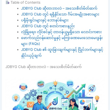
Table of Contents
JDBYG Club ဆိုတာဘာလဲ – အသေးစိတ်မိတ်ဆက်
JDBYG Club တွင် ရရှိနိုင်သော ဂိမ်းအမျိုးအစားများ
ပရိုမိုးရှင်းများနှင့် ဘောနပ်စ်များ
JDBYG Club တွင် စတင်ကစားနည်း
လုံခြုံရေး၊ လိုင်စင်နှင့် တာဝန်ယူမှုရှိသော လောင်းကစား
ဖောက်သည်ဝန်ဆောင်မှုနှင့် မကြာခဏမေးသောမေးခွန်း
များ (FAQs)
JDBYG Club ၏ ထူးခြားချက်များနှင့် ပြိုင်ဘက်များနှင့်
နှိုင်းယှဉ်ချက်
JDBYG Club ဆိုတာဘာလဲ – အသေးစိတ်မိတ်ဆက်