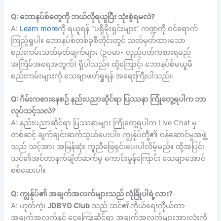
Q: ဘောနပ်စ်တွေကို ဘယ်လိုရယူပြီး သုံးစွဲရမလဲ?
A:
Learn more
ကို ရယူရန် “ပရိုမိုးရှင်းများ” ကဏ္ဍကို ဝင်ရောက်
ကြည့်ရှုပါ။ ဘောနပ်စ်တစ်ခုစီတိုင်းတွင် သတ်မှတ်ထားသော
စည်းကမ်းသတ်မှတ်ချက်များ (ဥပမာ- လှည့်ပတ်ကစားရမည့်
အကြိမ်အရေအတွက်) ရှိပါသည်။ ထို့ကြောင့်၊ ဘောနပ်စ်မယူမီ
စည်းကမ်းများကို သေချာဖတ်ရှုရန် အရေးကြီးပါသည်။
Q: ဂိမ်းကစားနေစဉ် နည်းပညာဆိုင်ရာ ပြဿနာ ကြုံတွေ့ရပါက ဘာ
လုပ်သင့်သလဲ?
A: နည်းပညာဆိုင်ရာ ပြဿနာများ ကြုံတွေ့ရပါက Live Chat မှ
တစ်ဆင့် ချက်ချင်းဆက်သွယ်ပေးပါ။ ကျွန်ုပ်တို့၏ ဝန်ဆောင်မှုအဖွဲ့
သည် သင့်အား အမြန်ဆုံး ကူညီဖြေရှင်းပေးပါလိမ့်မည်။ ထို့အပြင်၊
သင်၏အင်တာနက်ချိတ်ဆက်မှု ကောင်းမွန်ကြောင်း သေချာအောင်
စစ်ဆေးပါ။
Q: ကျွန်ုပ်၏ အချက်အလက်များသည် လုံခြုံပါရဲ့လား?
A: ဟုတ်ကဲ့၊
JDBYG Club
သည် သင်၏ကိုယ်ရေးကိုယ်တာ
အချက်အလက်နှင့် ငွေကြေးဆိုင်ရာ အချက်အလက်များအားလုံးကို