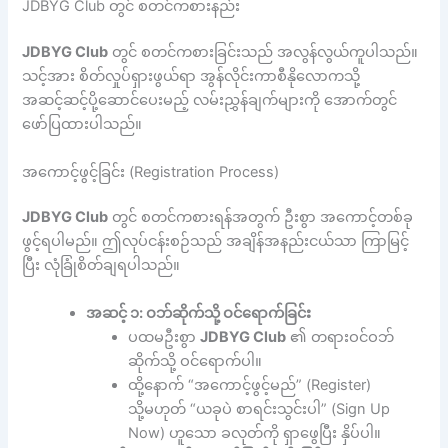
JDBYG Club တွင် စတင်ကစားနည်း
JDBYG Club
တွင် စတင်ကစားခြင်းသည် အလွန်လွယ်ကူပါသည်။
သင့်အား စိတ်လှုပ်ရှားဖွယ်ရာ အွန်လိုင်းကာစီနိုလောကသို့
အဆင့်ဆင့်ပို့ဆောင်ပေးမည့် လမ်းညွှန်ချက်များကို အောက်တွင်
ဖော်ပြထားပါသည်။
အကောင့်ဖွင့်ခြင်း (Registration Process)
JDBYG Club
တွင် စတင်ကစားရန်အတွက် ဦးစွာ အကောင့်တစ်ခု
ဖွင့်ရပါမည်။ ဤလုပ်ငန်းစဉ်သည် အချိန်အနည်းငယ်သာ ကြာမြင့်
ပြီး လုံခြုံစိတ်ချရပါသည်။
အဆင့် ၁: ဝဘ်ဆိုက်သို့ ဝင်ရောက်ခြင်း
ပထမဦးစွာ
JDBYG Club
၏ တရားဝင်ဝဘ်
ဆိုက်သို့ ဝင်ရောက်ပါ။
ထို့နောက် “အကောင့်ဖွင့်မည်” (Register)
သို့မဟုတ် “ယခုပဲ စာရင်းသွင်းပါ” (Sign Up
Now) ဟူသော ခလုတ်ကို ရှာဖွေပြီး နှိပ်ပါ။