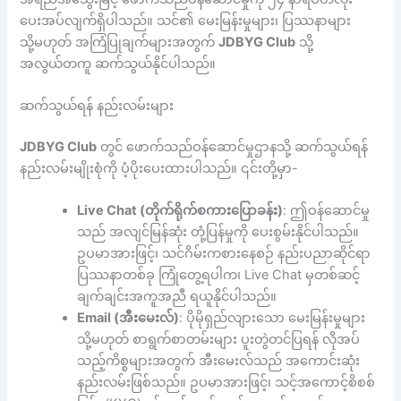
ပေးအပ်လျက်ရှိပါသည်။ သင်၏ မေးမြန်းမှုများ၊ ပြဿနာများ
သို့မဟုတ် အကြံပြုချက်များအတွက်
JDBYG Club
သို့
အလွယ်တကူ ဆက်သွယ်နိုင်ပါသည်။
ဆက်သွယ်ရန် နည်းလမ်းများ
JDBYG Club
တွင် ဖောက်သည်ဝန်ဆောင်မှုဌာနသို့ ဆက်သွယ်ရန်
နည်းလမ်းမျိုးစုံကို ပံ့ပိုးပေးထားပါသည်။ ၎င်းတို့မှာ-
Live Chat (တိုက်ရိုက်စကားပြောခန်း)
: ဤဝန်ဆောင်မှု
သည် အလျင်မြန်ဆုံး တုံ့ပြန်မှုကို ပေးစွမ်းနိုင်ပါသည်။
ဥပမာအားဖြင့်၊ သင်ဂိမ်းကစားနေစဉ် နည်းပညာဆိုင်ရာ
ပြဿနာတစ်ခု ကြုံတွေ့ရပါက၊ Live Chat မှတစ်ဆင့်
ချက်ချင်းအကူအညီ ရယူနိုင်ပါသည်။
Email (အီးမေးလ်)
: ပိုမိုရှည်လျားသော မေးမြန်းမှုများ
သို့မဟုတ် စာရွက်စာတမ်းများ ပူးတွဲတင်ပြရန် လိုအပ်
သည့်ကိစ္စများအတွက် အီးမေးလ်သည် အကောင်းဆုံး
နည်းလမ်းဖြစ်သည်။ ဥပမာအားဖြင့်၊ သင့်အကောင့်စိစစ်