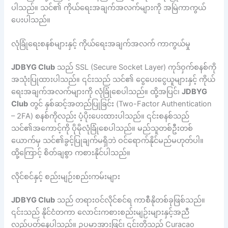
ပါသည်။ သင်၏ ကိုယ်ရေးအချက်အလက်များကို အမြဲကာကွယ်
ပေးပါသည်။
လုံခြုံရေးစနစ်များနှင့် ကိုယ်ရေးအချက်အလက် ကာကွယ်မှု
JDBYG Club
သည် SSL (Secure Socket Layer) ကုဒ်ဝှက်စနစ်ကို
အသုံးပြုထားပါသည်။ ၎င်းသည် သင်၏ ငွေပေးငွေယူများနှင့် ကိုယ်
ရေးအချက်အလက်များကို လုံခြုံစေပါသည်။ ထို့အပြင်၊
JDBYG
Club
တွင် နှစ်ဆင့်အတည်ပြုခြင်း (Two-Factor Authentication
– 2FA) စနစ်ကိုလည်း ပံ့ပိုးပေးထားပါသည်။ ၎င်းစနစ်သည်
သင်၏အကောင့်ကို ပိုမိုလုံခြုံစေပါသည်။ မည်သူတစ်ဦးတစ်
ယောက်မှ သင်၏ခွင့်ပြုချက်မရှိဘဲ ဝင်ရောက်နိုင်မည်မဟုတ်ပါ။
ထို့ကြောင့် စိတ်ချစွာ ကစားနိုင်ပါသည်။
လိုင်စင်နှင့် စည်းမျဉ်းစည်းကမ်းများ
JDBYG Club
သည် တရားဝင်လိုင်စင်ရ ကာစီနိုတစ်ခုဖြစ်သည်။
၎င်းသည် နိုင်ငံတကာ လောင်းကစားစည်းမျဉ်းများနှင့်အညီ
လည်ပတ်နေပါသည်။ ဥပမာအားဖြင့်၊ ၎င်းတို့သည် Curacao