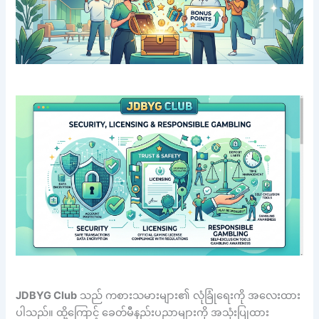
JDBYG Club
သည် ကစားသမားများ၏ လုံခြုံရေးကို အလေးထား
ပါသည်။ ထို့ကြောင့် ခေတ်မီနည်းပညာများကို အသုံးပြုထား