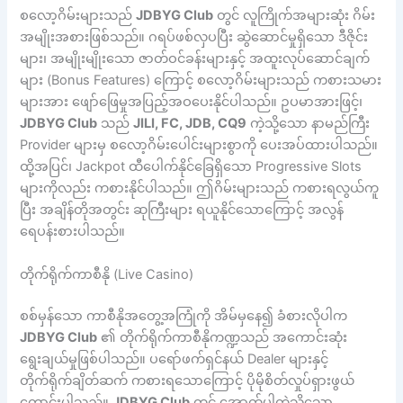
စလော့ဂိမ်းများသည်
JDBYG Club
တွင် လူကြိုက်အများဆုံး ဂိမ်း
အမျိုးအစားဖြစ်သည်။ ဂရပ်ဖစ်လှပပြီး ဆွဲဆောင်မှုရှိသော ဒီဇိုင်း
များ၊ အမျိုးမျိုးသော ဇာတ်ဝင်ခန်းများနှင့် အထူးလုပ်ဆောင်ချက်
များ (Bonus Features) ကြောင့် စလော့ဂိမ်းများသည် ကစားသမား
များအား ဖျော်ဖြေမှုအပြည့်အဝပေးနိုင်ပါသည်။ ဥပမာအားဖြင့်၊
JDBYG Club
သည်
JILI, FC, JDB, CQ9
ကဲ့သို့သော နာမည်ကြီး
Provider များမှ စလော့ဂိမ်းပေါင်းများစွာကို ပေးအပ်ထားပါသည်။
ထို့အပြင်၊ Jackpot ထီပေါက်နိုင်ခြေရှိသော Progressive Slots
များကိုလည်း ကစားနိုင်ပါသည်။ ဤဂိမ်းများသည် ကစားရလွယ်ကူ
ပြီး အချိန်တိုအတွင်း ဆုကြီးများ ရယူနိုင်သောကြောင့် အလွန်
ရေပန်းစားပါသည်။
တိုက်ရိုက်ကာစီနို (Live Casino)
စစ်မှန်သော ကာစီနိုအတွေ့အကြုံကို အိမ်မှနေ၍ ခံစားလိုပါက
JDBYG Club
၏ တိုက်ရိုက်ကာစီနိုကဏ္ဍသည် အကောင်းဆုံး
ရွေးချယ်မှုဖြစ်ပါသည်။ ပရော်ဖက်ရှင်နယ် Dealer များနှင့်
တိုက်ရိုက်ချိတ်ဆက် ကစားရသောကြောင့် ပိုမိုစိတ်လှုပ်ရှားဖွယ်
ကောင်းပါသည်။
JDBYG Club
တွင် အောက်ပါကဲ့သို့သော