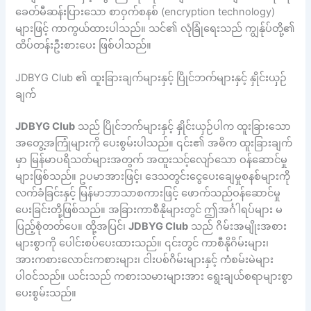
ခေတ်မီဆန်းပြားသော စာဝှက်စနစ် (encryption technology)
များဖြင့် ကာကွယ်ထားပါသည်။ သင်၏ လုံခြုံရေးသည် ကျွန်ုပ်တို့၏
ထိပ်တန်းဦးစားပေး ဖြစ်ပါသည်။
JDBYG Club ၏ ထူးခြားချက်များနှင့် ပြိုင်ဘက်များနှင့် နှိုင်းယှဉ်
ချက်
JDBYG Club
သည် ပြိုင်ဘက်များနှင့် နှိုင်းယှဉ်ပါက ထူးခြားသော
အတွေ့အကြုံများကို ပေးစွမ်းပါသည်။ ၎င်း၏ အဓိက ထူးခြားချက်
မှာ မြန်မာပရိသတ်များအတွက် အထူးသင့်လျော်သော ဝန်ဆောင်မှု
များဖြစ်သည်။ ဥပမာအားဖြင့်၊ ဒေသတွင်းငွေပေးချေမှုစနစ်များကို
လက်ခံခြင်းနှင့် မြန်မာဘာသာစကားဖြင့် ဖောက်သည်ဝန်ဆောင်မှု
ပေးခြင်းတို့ဖြစ်သည်။ အခြားကာစီနိုများတွင် ဤအင်္ဂါရပ်များ မ
ပြည့်စုံတတ်ပေ။ ထို့အပြင်၊
JDBYG Club
သည် ဂိမ်းအမျိုးအစား
များစွာကို ပေါင်းစပ်ပေးထားသည်။ ၎င်းတွင် ကာစီနိုဂိမ်းများ၊
အားကစားလောင်းကစားများ၊ ငါးပစ်ဂိမ်းများနှင့် ကံစမ်းမဲများ
ပါဝင်သည်။ ယင်းသည် ကစားသမားများအား ရွေးချယ်စရာများစွာ
ပေးစွမ်းသည်။