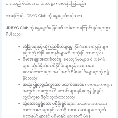
များသည် စိတ်အေးချမ်းသာစွာ ကစားနိုင်ကြသည်။
ဘာကြောင့် JDBYG Club ကို ရွေးချယ်သင့်သလဲ
JDBYG Club
ကို ရွေးချယ်ရခြင်း၏ အဓိကအကြောင်းရင်းများစွာ
ရှိပါသည်။
လုံခြုံရေးနှင့် ယုံကြည်စိတ်ချရမှု:
နိုင်ငံတကာစံနှုန်းများ
နှင့်အညီ လုံခြုံရေးစနစ်များကို အသုံးပြုထားသည်။
ဂိမ်းအမျိုးအစားစုံလင်မှု:
စလော့ဂိမ်းများ၊ ငါးပစ်ဂိမ်း
များ၊ တိုက်ရိုက်ကာစီနိုဂိမ်းများနှင့် အားကစား
လောင်းကစားများ အပါအဝင် ဂိမ်းပေါင်းများစွာကို ရရှိ
နိုင်သည်။
အသုံးပြုရလွယ်ကူသော ပလက်ဖောင်း:
ကစားသမားများ
အတွက် အတွေ့အကြုံကောင်းများရရှိစေရန် ရိုးရှင်း
လွယ်ကူစွာ ဒီဇိုင်းထုတ်ထားသည်။
ဆွဲဆောင်မှုရှိသော ပရိုမိုးရှင်းများ:
အသစ်ဝင်လာသော
ကစားသမားများနှင့် လက်ရှိကစားသမားများအတွက်
ဘောနပ်စ်များနှင့် ပရိုမိုးရှင်းများစွာကို ပုံမှန်