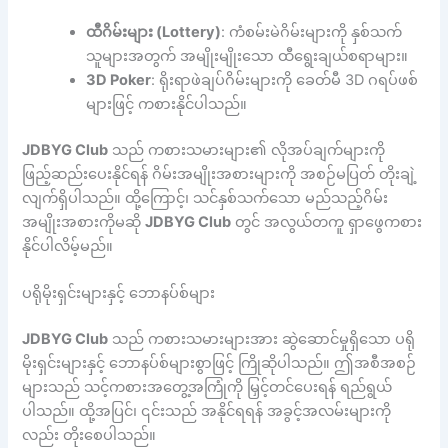
ထီဂိမ်းများ (Lottery)
: ကံစမ်းမဲဂိမ်းများကို နှစ်သက်
သူများအတွက် အမျိုးမျိုးသော ထီရွေးချယ်စရာများ။
3D Poker
: ရိုးရာဖဲချပ်ဂိမ်းများကို ခေတ်မီ 3D ဂရပ်ဖစ်
များဖြင့် ကစားနိုင်ပါသည်။
JDBYG Club
သည် ကစားသမားများ၏ လိုအပ်ချက်များကို
ဖြည့်ဆည်းပေးနိုင်ရန် ဂိမ်းအမျိုးအစားများကို အစဉ်မပြတ် တိုးချဲ့
လျက်ရှိပါသည်။ ထို့ကြောင့်၊ သင်နှစ်သက်သော မည်သည့်ဂိမ်း
အမျိုးအစားကိုမဆို
JDBYG Club
တွင် အလွယ်တကူ ရှာဖွေကစား
နိုင်ပါလိမ့်မည်။
ပရိုမိုးရှင်းများနှင့် ဘောနပ်စ်များ
JDBYG Club
သည် ကစားသမားများအား ဆွဲဆောင်မှုရှိသော ပရို
မိုးရှင်းများနှင့် ဘောနပ်စ်များစွာဖြင့် ကြိုဆိုပါသည်။ ဤအစီအစဉ်
များသည် သင့်ကစားအတွေ့အကြုံကို မြှင့်တင်ပေးရန် ရည်ရွယ်
ပါသည်။ ထို့အပြင်၊ ၎င်းသည် အနိုင်ရရန် အခွင့်အလမ်းများကို
လည်း တိုးစေပါသည်။