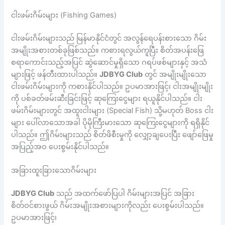
ငါးဖမ်းဂိမ်းများ (Fishing Games)
ငါးဖမ်းဂိမ်းများသည် မြန်မာနိုင်ငံတွင် အလွန်ရေပန်းစားသော ဂိမ်း
အမျိုးအစားတစ်ခုဖြစ်သည်။ ကစားရလွယ်ကူပြီး စိတ်အပန်းဖြေ
စရာကောင်းသည့်အပြင် ဆွဲဆောင်မှုရှိသော ဂရပ်ဖစ်များနှင့် အသံ
များဖြင့် ဖန်တီးထားပါသည်။
JDBYG Club
တွင် အမျိုးမျိုးသော
ငါးဖမ်းဂိမ်းများကို ကစားနိုင်ပါသည်။ ဥပမာအားဖြင့်၊ ငါးအမျိုးမျိုး
ကို ပစ်ခတ်ဖမ်းဆီးခြင်းဖြင့် ဆုကြေးငွေများ ရယူနိုင်ပါသည်။ ငါး
ဖမ်းဂိမ်းများတွင် အထူးငါးများ (Special Fish) သို့မဟုတ် Boss ငါး
များ ပေါ်လာသောအခါ ပိုမိုကြီးမားသော ဆုကြေးငွေများကို ရရှိနိုင်
ပါသည်။ ဤဂိမ်းများသည် စိတ်ဖိစီးမှုကို လျှော့ချပေးပြီး ဖျော်ဖြေမှု
အပြည့်အဝ ပေးစွမ်းနိုင်ပါသည်။
အခြားထူးခြားသောဂိမ်းများ
JDBYG Club
သည် အထက်ဖော်ပြပါ ဂိမ်းများအပြင် အခြား
စိတ်ဝင်စားဖွယ် ဂိမ်းအမျိုးအစားများကိုလည်း ပေးစွမ်းပါသည်။
ဥပမာအားဖြင့်၊