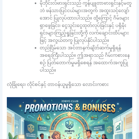
မိုဘိုင်းလ်ဗားရှင်းသည် ကွန်ပျူတာဗားရှင်းနှင့်မတူ
ဘဲ ဖန်သားပြင်ငယ်များအတွက် အထူးသင့်လျော်
အောင် ပြုလုပ်ထားပါသည်။ ထို့ကြောင့် ဂိမ်းများ
ရှာဖွေခြင်း၊ ငွေသွင်းငွေထုတ်လုပ်ခြင်းနှင့် ပရိုမိုး
ရှင်းများကြည့်ရှုခြင်းတို့ကို လက်ချောင်းထိပ်များ
ဖြင့် အလွယ်တကူ ပြုလုပ်နိုင်ပါသည်။
တည်ငြိမ်သော အင်တာနက်ချိတ်ဆက်မှုရှိရန်
အရေးကြီးပါသည်။ ဤအရာသည် ဂိမ်းကစားနေ
စဉ် ပြတ်တောက်မှုမရှိစေရန် အထောက်အကူပြု
ပါသည်။
လုံခြုံရေး၊ လိုင်စင်နှင့် တာဝန်ယူမှုရှိသော လောင်းကစား