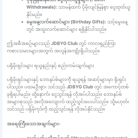
Withdrawals):
သာမန်ထက် ပိုမိုလျင်မြန်စွာ ငွေထုတ်ယူ
နိုင်မည်။
မွေးနေ့လက်ဆောင်များ (Birthday Gifts):
သင့်မွေးနေ့
တွင် အထူးလက်ဆောင်များ ရရှိနိုင်ပါသည်။
ဤအစီအစဉ်များသည်
JDBYG Club
တွင် ကာလရှည်ကြာ
ကစားသမားများအတွက် အလွန်အကျိုးရှိပါသည်။
ပရိုမိုးရှင်းများ ရယူနည်းနှင့် စည်းကမ်းချက်များ
ပရိုမိုးရှင်းများနှင့် ဘောနပ်စ်များကို ရယူရန် အဆင့်များမှာ ရိုးရှင်း
ပါသည်။ ပထမဦးစွာ၊ သင်သည်
JDBYG Club
တွင် အကောင့်တစ်
ခုရှိရပါမည်။ ထို့နောက်၊ ငွေသွင်းရန် လိုအပ်ပါသည်။ ဘောနပ်စ်
အများစုသည် အလိုအလျောက် ထည့်သွင်းပေးပါသည်။ သို့မဟုတ်၊
သင်သည် ပရိုမိုကုဒ်ကို ထည့်သွင်းရန် လိုအပ်နိုင်သည်။
အရေးကြီးသောအချက်များ-