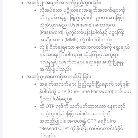
အဆင့် ၂: အချက်အလက်ဖြည့်သွင်းခြင်း
လိုအပ်သော ပုဂ္ဂိုလ်ရေးအချက်အလက်များကို
တိကျမှန်ကန်စွာ ဖြည့်သွင်းပါ။ ဥပမာအားဖြင့်၊
သုံးစွဲသူအမည် (Username)၊ စကားဝှက်
(Password)၊ မိုဘိုင်းလ်ဖုန်းနံပါတ်နှင့် ငွေကြေး
အမျိုးအစား (MMK) တို့ ပါဝင်ပါသည်။
လုံခြုံစိတ်ချရသော စကားဝှက်တစ်ခုကို ရွေးချယ်
ရန် အရေးကြီးပါသည်။ ထို့ကြောင့် အက္ခရာ၊
ဂဏန်းနှင့် သင်္ကေတများ ရောနှောအသုံးပြုရန်
အကြံပြုပါသည်။
အဆင့် ၃: အကောင့်အတည်ပြုခြင်း
အချက်အလက်များ ဖြည့်သွင်းပြီးနောက် သင့်ဖုန်း
နံပါတ်သို့ OTP (One-Time Password) ကုဒ် ပေး
ပို့လာပါလိမ့်မည်။
ထို OTP ကုဒ်ကို သတ်မှတ်ထားသော နေရာတွင်
ထည့်သွင်းခြင်းဖြင့် သင်၏အကောင့်ကို
အတည်ပြုပါ။ အကယ်၍ OTP မရရှိပါက
“Resend OTP” ကို နှိပ်ပြီး ထပ်မံတောင်းခံနိုင်
ပါသည်။