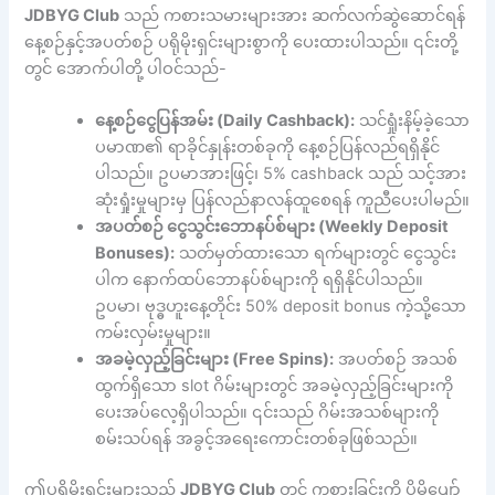
JDBYG Club
သည် ကစားသမားများအား ဆက်လက်ဆွဲဆောင်ရန်
နေ့စဉ်နှင့်အပတ်စဉ် ပရိုမိုးရှင်းများစွာကို ပေးထားပါသည်။ ၎င်းတို့
တွင် အောက်ပါတို့ ပါဝင်သည်-
နေ့စဉ်ငွေပြန်အမ်း (Daily Cashback):
သင်ရှုံးနိမ့်ခဲ့သော
ပမာဏ၏ ရာခိုင်နှုန်းတစ်ခုကို နေ့စဉ်ပြန်လည်ရရှိနိုင်
ပါသည်။ ဥပမာအားဖြင့်၊ 5% cashback သည် သင့်အား
ဆုံးရှုံးမှုများမှ ပြန်လည်နာလန်ထူစေရန် ကူညီပေးပါမည်။
အပတ်စဉ် ငွေသွင်းဘောနပ်စ်များ (Weekly Deposit
Bonuses):
သတ်မှတ်ထားသော ရက်များတွင် ငွေသွင်း
ပါက နောက်ထပ်ဘောနပ်စ်များကို ရရှိနိုင်ပါသည်။
ဥပမာ၊ ဗုဒ္ဓဟူးနေ့တိုင်း 50% deposit bonus ကဲ့သို့သော
ကမ်းလှမ်းမှုများ။
အခမဲ့လှည့်ခြင်းများ (Free Spins):
အပတ်စဉ် အသစ်
ထွက်ရှိသော slot ဂိမ်းများတွင် အခမဲ့လှည့်ခြင်းများကို
ပေးအပ်လေ့ရှိပါသည်။ ၎င်းသည် ဂိမ်းအသစ်များကို
စမ်းသပ်ရန် အခွင့်အရေးကောင်းတစ်ခုဖြစ်သည်။
ဤပရိုမိုးရှင်းများသည်
JDBYG Club
တွင် ကစားခြင်းကို ပိုမိုပျော်