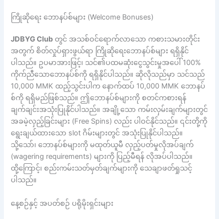
ကြိုဆိုရေး ဘောနပ်စ်များ (Welcome Bonuses)
JDBYG Club
တွင် အသစ်ဝင်ရောက်လာသော ကစားသမားတိုင်း
အတွက် စိတ်လှုပ်ရှားဖွယ်ရာ ကြိုဆိုရေးဘောနပ်စ်များ ရရှိနိုင်
ပါသည်။ ဥပမာအားဖြင့်၊ သင်၏ပထမဆုံးငွေသွင်းမှုအပေါ် 100%
ကိုက်ညီသောဘောနပ်စ်ကို ရရှိနိုင်ပါသည်။ ဆိုလိုသည်မှာ သင်သည်
10,000 MMK ထည့်သွင်းပါက နောက်ထပ် 10,000 MMK ဘောနပ်
စ်ကို ရရှိမည်ဖြစ်သည်။ ဤဘောနပ်စ်များကို စတင်ကစားရန်
ချက်ချင်းအသုံးပြုနိုင်ပါသည်။ အချို့သော ကမ်းလှမ်းချက်များတွင်
အခမဲ့လှည့်ခြင်းများ (Free Spins) လည်း ပါဝင်နိုင်သည်။ ၎င်းတို့ကို
ရွေးချယ်ထားသော slot ဂိမ်းများတွင် အသုံးပြုနိုင်ပါသည်။
သို့သော်၊ ဘောနပ်စ်များကို မထုတ်ယူမီ လှည့်ပတ်မှုလိုအပ်ချက်
(wagering requirements) များကို ပြည့်မီရန် လိုအပ်ပါသည်။
ထို့ကြောင့်၊ စည်းကမ်းသတ်မှတ်ချက်များကို သေချာဖတ်ရှုသင့်
ပါသည်။
နေ့စဉ်နှင့် အပတ်စဉ် ပရိုမိုးရှင်းများ