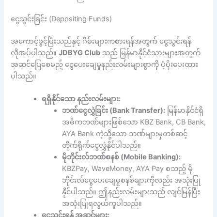
ငွေသွင်းခြင်း (Depositing Funds)
အကောင့်ဖွင့်ပြီးသည်နှင့် ဂိမ်းများကစားရန်အတွက် ငွေသွင်းရန်
လိုအပ်ပါသည်။
JDBYG Club
သည် မြန်မာနိုင်ငံသားများအတွက်
အဆင်ပြေစေမည့် ငွေပေးချေမှုနည်းလမ်းများစွာကို ပံ့ပိုးပေးထား
ပါသည်။
ရရှိနိုင်သော နည်းလမ်းများ:
ဘဏ်ငွေလွှဲခြင်း (Bank Transfer):
မြန်မာနိုင်ငံရှိ
အဓိကဘဏ်များဖြစ်သော KBZ Bank, CB Bank,
AYA Bank ကဲ့သို့သော ဘဏ်များမှတစ်ဆင့်
တိုက်ရိုက်ငွေလွှဲနိုင်ပါသည်။
မိုဘိုင်းလ်ဘဏ်စနစ် (Mobile Banking):
KBZPay, WaveMoney, AYA Pay စသည့် မို
ဘိုင်းလ်ငွေပေးချေမှုစနစ်များကိုလည်း အသုံးပြု
နိုင်ပါသည်။ ဤနည်းလမ်းများသည် လျင်မြန်ပြီး
အသုံးပြုရလွယ်ကူပါသည်။
ငွေသွင်းရန် အဆင့်များ: