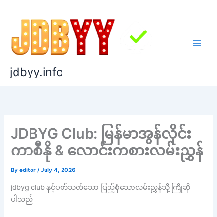
Skip
to
content
jdbyy.info
JDBYG Club: မြန်မာအွန်လိုင်း
ကာစီနို & လောင်းကစားလမ်းညွှန်
By
editor
/
July 4, 2026
jdbyg club နှင့်ပတ်သတ်သော ပြည့်စုံသောလမ်းညွှန်သို့ ကြိုဆို
ပါသည်