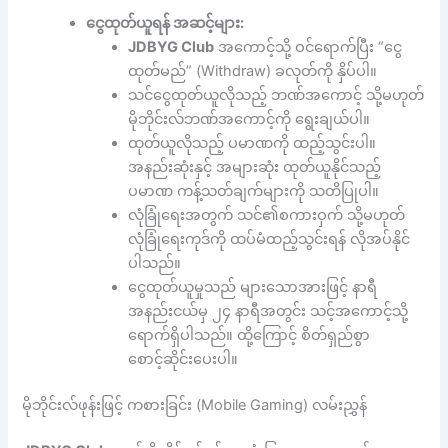
ငွေထုတ်ယူရန် အဆင့်များ:
JDBYG Club
အကောင့်သို့ ဝင်ရောက်ပြီး “ငွေ
ထုတ်မည်” (Withdraw) ခလုတ်ကို နှိပ်ပါ။
သင်ငွေထုတ်ယူလိုသည့် ဘဏ်အကောင့် သို့မဟုတ်
မိုဘိုင်းလ်ဘဏ်အကောင့်ကို ရွေးချယ်ပါ။
ထုတ်ယူလိုသည့် ပမာဏကို ထည့်သွင်းပါ။
အနည်းဆုံးနှင့် အများဆုံး ထုတ်ယူနိုင်သည့်
ပမာဏ ကန့်သတ်ချက်များကို သတိပြုပါ။
လုံခြုံရေးအတွက် သင်၏စကားဝှက် သို့မဟုတ်
လုံခြုံရေးကုဒ်ကို ထပ်မံထည့်သွင်းရန် လိုအပ်နိုင်
ပါသည်။
ငွေထုတ်ယူမှုသည် များသောအားဖြင့် နာရီ
အနည်းငယ်မှ ၂၄ နာရီအတွင်း သင့်အကောင့်သို့
ရောက်ရှိပါသည်။ ထို့ကြောင့် စိတ်ရှည်စွာ
စောင့်ဆိုင်းပေးပါ။
မိုဘိုင်းလ်ဖုန်းဖြင့် ကစားခြင်း (Mobile Gaming) လမ်းညွှန်