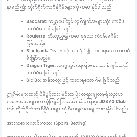
နာမည်ကြီး တိုက်ရိုက်ကာစီနိုဂိမ်းများကို ကစားနိုင်ပါသည်-
Baccarat
: ကမ္ဘာပေါ်တွင် လူကြိုက်အများဆုံး ကာစီနို
ကတ်ဂိမ်းတစ်ခုဖြစ်သည်။
Roulette
: ဘီးလှည့်၍ ကစားရသော ကံစမ်းမဲဂိမ်း
ဖြစ်သည်။
Blackjack
: Dealer နှင့် ယှဉ်ပြိုင်၍ ကစားရသော ကတ်ဂိ
မ်းဖြစ်သည်။
Dragon Tiger
: အာရှတွင် ရေပန်းစားသော ရိုးရှင်းသည့်
ကတ်ဂိမ်းဖြစ်သည်။
Sic Bo
: အန်စာတုံးဖြင့် ကစားရသော ဂိမ်းဖြစ်သည်။
ဤဂိမ်းများသည် ပိုမိုပွင့်လင်းမြင်သာပြီး တရားမျှတမှုရှိသည်ဟု
ကစားသမားများက ယုံကြည်ကြသည်။ ထို့ကြောင့်၊
JDBYG Club
တွင် တိုက်ရိုက်ကာစီနိုဂိမ်းများကို စိတ်ချလက်ချ ကစားနိုင်ပါသည်။
အားကစားလောင်းကစား (Sports Betting)