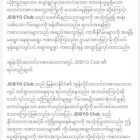
ယုံကြည်ရသော၊ ပျော်ရွှင်ဖွယ်ကောင်းသော၊ တာဝန်ယူမှုရှိသော
လောင်းကစားအတွေ့အကြုံကို ပေးအပ်ရန်ဖြစ်သည်။ ထို့ကြောင့်၊
JDBYG Club
သည် ခေတ်မီနည်းပညာများကို အသုံးပြု၍ ဆန်း
သစ်သော ဂိမ်းများကို ဖန်တီးပေးသည်။ ရလဒ်အနေဖြင့်၊
ကစားသမားများသည် အရည်အသွေးမြင့် ကာစီနိုဂိမ်းများကို အချိန်
မရွေး၊ နေရာမရွေး ကစားနိုင်ကြသည်။ ဥပမာအားဖြင့်၊ မိုဘိုင်းလ်
ဖုန်းများတွင်ပင် ချောမွေ့စွာ ကစားနိုင်ရန် အထူးပြုလုပ်ထားသည်။
အွန်လိုင်းလောင်းကစားလောကတွင် JDBYG Club ၏
ရပ်တည်ချက်
JDBYG Club
သည် မြန်မာနိုင်ငံ၏ အွန်လိုင်းလောင်းကစားလောက
တွင် ထင်ရှားသောနေရာမှ ရပ်တည်နေသည်။ အဘယ်ကြောင့်ဆို
သော် ၎င်းသည် ယုံကြည်စိတ်ချရမှု၊ ဂိမ်းအမျိုးအစားစုံလင်မှုနှင့်
ကောင်းမွန်သော ဖောက်သည်ဝန်ဆောင်မှုတို့ကို ပေါင်းစပ်ပေးထား
သောကြောင့်ဖြစ်သည်။ ၎င်းအပြင်၊
JDBYG Club
သည်
နိုင်ငံတကာအဆင့်မီ လုံခြုံရေးစနစ်များကို အသုံးပြုထားသည်။ ဤ
အရာက ကစားသမားများ၏ ကိုယ်ရေးအချက်အလက်များနှင့်
ငွေကြေးများကို အကာအကွယ်ပေးသည်။ ထို့ကြောင့်၊ ကစားသမား