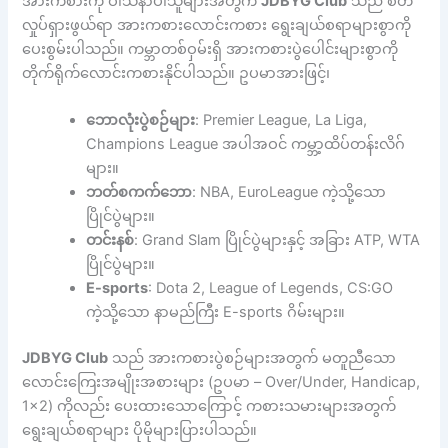
အားကစားကို ဝါသနာပါသူများအတွက်
JDBYG Club
သည် စိတ်
လှုပ်ရှားဖွယ်ရာ အားကစားလောင်းကစား ရွေးချယ်စရာများစွာကို
ပေးစွမ်းပါသည်။ ကမ္ဘာတစ်ဝှမ်းရှိ အားကစားပွဲပေါင်းများစွာကို
တိုက်ရိုက်လောင်းကစားနိုင်ပါသည်။ ဥပမာအားဖြင့်၊
ဘောလုံးပွဲစဉ်များ
: Premier League, La Liga,
Champions League အပါအဝင် ကမ္ဘာ့ထိပ်တန်းလိဂ်
များ။
ဘတ်စကက်ဘော
: NBA, EuroLeague ကဲ့သို့သော
ပြိုင်ပွဲများ။
တင်းနစ်
: Grand Slam ပြိုင်ပွဲများနှင့် အခြား ATP, WTA
ပြိုင်ပွဲများ။
E-sports
: Dota 2, League of Legends, CS:GO
ကဲ့သို့သော နာမည်ကြီး E-sports ဂိမ်းများ။
JDBYG Club
သည် အားကစားပွဲစဉ်များအတွက် မတူညီသော
လောင်းကြေးအမျိုးအစားများ (ဥပမာ – Over/Under, Handicap,
1×2) ကိုလည်း ပေးထားသောကြောင့် ကစားသမားများအတွက်
ရွေးချယ်စရာများ ပိုမိုများပြားပါသည်။