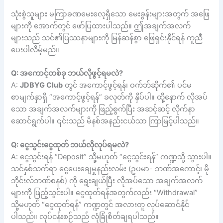
သုံးစွဲသူများ မကြာခဏမေးလေ့ရှိသော မေးခွန်းများအတွက် အဖြေ
များကို အောက်တွင် ဖော်ပြထားပါသည်။ ဤအချက်အလက်
များသည် သင်၏ပြဿနာများကို မြန်ဆန်စွာ ဖြေရှင်းနိုင်ရန် ကူညီ
ပေးပါလိမ့်မည်။
Q: အကောင့်တစ်ခု ဘယ်လိုဖွင့်ရမလဲ?
A:
JDBYG Club
တွင် အကောင့်ဖွင့်ရန်၊ ဝက်ဘ်ဆိုက်၏ ပင်မ
စာမျက်နှာရှိ “အကောင့်ဖွင့်ရန်” ခလုတ်ကို နှိပ်ပါ။ ထို့နောက် လိုအပ်
သော အချက်အလက်များကို ဖြည့်စွက်ပြီး အဆင့်ဆင့် လိုက်နာ
ဆောင်ရွက်ပါ။ ၎င်းသည် မိနစ်အနည်းငယ်သာ ကြာမြင့်ပါသည်။
Q: ငွေသွင်းငွေထုတ် ဘယ်လိုလုပ်ရမလဲ?
A: ငွေသွင်းရန် “Deposit” သို့မဟုတ် “ငွေသွင်းရန်” ကဏ္ဍသို့ သွားပါ။
သင်နှစ်သက်ရာ ငွေပေးချေမှုနည်းလမ်း (ဥပမာ- ဘဏ်အကောင့်၊ မို
ဘိုင်းလ်ဘဏ်စနစ်) ကို ရွေးချယ်ပြီး လိုအပ်သော အချက်အလက်
များကို ဖြည့်သွင်းပါ။ ငွေထုတ်ရန်အတွက်လည်း “Withdrawal”
သို့မဟုတ် “ငွေထုတ်ရန်” ကဏ္ဍတွင် အလားတူ လုပ်ဆောင်နိုင်
ပါသည်။ လုပ်ငန်းစဉ်သည် လုံခြုံစိတ်ချရပါသည်။