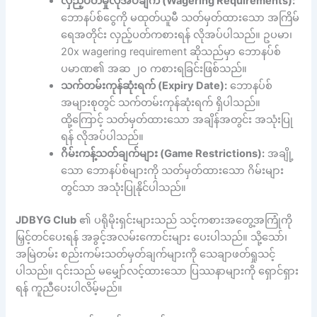
လှည့်ပတ်မှုလိုအပ်ချက် (Wagering Requirements):
ဘောနပ်စ်ငွေကို မထုတ်ယူမီ သတ်မှတ်ထားသော အကြိမ်
ရေအတိုင်း လှည့်ပတ်ကစားရန် လိုအပ်ပါသည်။ ဥပမာ၊
20x wagering requirement ဆိုသည်မှာ ဘောနပ်စ်
ပမာဏ၏ အဆ ၂၀ ကစားရခြင်းဖြစ်သည်။
သက်တမ်းကုန်ဆုံးရက် (Expiry Date):
ဘောနပ်စ်
အများစုတွင် သက်တမ်းကုန်ဆုံးရက် ရှိပါသည်။
ထို့ကြောင့် သတ်မှတ်ထားသော အချိန်အတွင်း အသုံးပြု
ရန် လိုအပ်ပါသည်။
ဂိမ်းကန့်သတ်ချက်များ (Game Restrictions):
အချို့
သော ဘောနပ်စ်များကို သတ်မှတ်ထားသော ဂိမ်းများ
တွင်သာ အသုံးပြုနိုင်ပါသည်။
JDBYG Club
၏ ပရိုမိုးရှင်းများသည် သင့်ကစားအတွေ့အကြုံကို
မြှင့်တင်ပေးရန် အခွင့်အလမ်းကောင်းများ ပေးပါသည်။ သို့သော်၊
အမြဲတမ်း စည်းကမ်းသတ်မှတ်ချက်များကို သေချာဖတ်ရှုသင့်
ပါသည်။ ၎င်းသည် မမျှော်လင့်ထားသော ပြဿနာများကို ရှောင်ရှား
ရန် ကူညီပေးပါလိမ့်မည်။