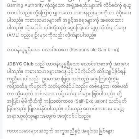
Gaming Authority ကဲ့သို့သော အဖွဲ့အစည်းများ၏ လိုင်စင်ကို ရယူ
ထားပါသည်။ ထို့ကြောင့် မျှတသော ကစားနည်းများကိုသာ ပံ့ပိုးပေး
ပါသည်။ ကစားသမားများ၏ အခွင့်အရေးများကို အလေးထား
ပါသည်။ ထို့အပြင်၊ ၎င်းတို့သည် ငွေကြေးခဝါချမှု တိုက်ဖျက်ရေး
(AML) စည်းမျဉ်းများကိုလည်း လိုက်နာပါသည်။
တာဝန်ယူမှုရှိသော လောင်းကစား (Responsible Gambling)
JDBYG Club
သည် တာဝန်ယူမှုရှိသော လောင်းကစားကို အားပေး
ပါသည်။ ကစားသမားများအနေဖြင့် မိမိကိုယ်ကို ထိန်းချုပ်နိုင်ရန်
ကူညီပေးပါသည်။ ဥပမာအားဖြင့်၊ သင်သည် ငွေကြေးသုံးစွဲမှု
ကန့်သတ်ချက်များကို သတ်မှတ်နိုင်ပါသည်။ တစ်နေ့တာ၊ တစ်ပတ်
တာ သို့မဟုတ် တစ်လတာ ကန့်သတ်ချက်များ ဖြစ်ပါသည်။ ထို့
အပြင်၊ မိမိကိုယ်ကို ကန့်သတ်ကာလ (Self-Exclusion) သတ်မှတ်
ခြင်းလည်း ပြုလုပ်နိုင်ပါသည်။ ၎င်းသည် လောင်းကစားမှ ခေတ္တ
အနားယူလိုသူများအတွက် အသုံးဝင်ပါသည်။
ကစားသမားများအတွက် အကူအညီနှင့် အရင်းအမြစ်များ